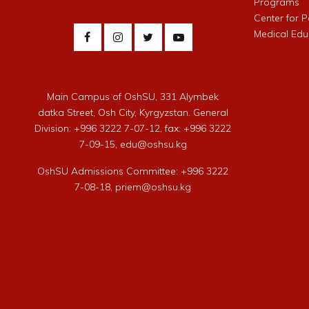
Programs
Center for 
Medical Edu
Main Campus of OshSU, 331 Alymbek
datka Street, Osh City, Kyrgyzstan. General
Division: +996 3222 7-07-12, fax: +996 3222
7-09-15, edu@oshsu.kg
OshSU Admissions Committee: +996 3222
7-08-18, priem@oshsu.kg