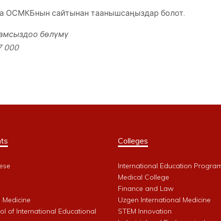
ча ОСМКБнын сайтынан таанышсаңыздар болот.
камсыздоо бөлүмү
7 000
ts
Colleges
ese
International Education Progra
Medical College
Finance and Law
l Medicine
Uzgen International Medicine
l of International Educational
STEM Innovation