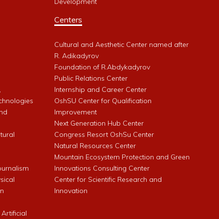
Development
Centers
Cultural and Aesthetic Center named after
R. Adikadyrov
l
Foundation of R.Abdykadyrov
Public Relations Center
,
Internship and Career Center
chnologies
OshSU Center for Qualification
and
Improvement
Next Generation Hub Center
ltural
Congress Resort OshSu Center
Natural Resources Center
Mountain Ecosystem Protection and Green
Journalism
Innovations Consulting Center
sical
Center for Scientific Research and
an
Innovation
rtificial