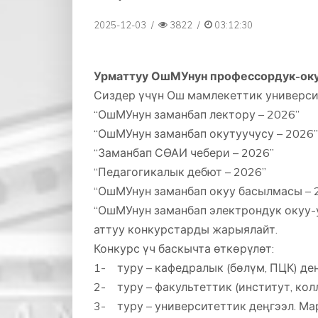
2025-12-03
/
3822
/
03:12:30
Урматтуу ОшМУнун профессордук-оку
Сиздер үчүн Ош мамлекеттик универси
“ОшМУнун заманбап лектору – 2026”
“ОшМУнун заманбап окутуучусу – 2026”
“Заманбап СӨАИ чебери – 2026”
“Педагогикалык дебют – 2026”
“ОшМУнун заманбап окуу басылмасы – 
“ОшМУнун заманбап электрондук окуу-
аттуу конкурстарды жарыялайт.
Конкурс үч баскычта өткөрүлөт:
1- туру – кафедралык (бөлүм, ПЦК) де
2- туру – факультеттик (институт, ко
3- туру – университеттик деңгээл. Ма