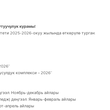
туучулук курамы!
тети 2025-2026-окуу жылында өткөрүлө турган:
2026”
усулдук комплекси – 2026”
ңгээл. Ноябрь-декабрь айлары
лледж) деңгээл. Январь-февраль айлары
рт-апрель айлары