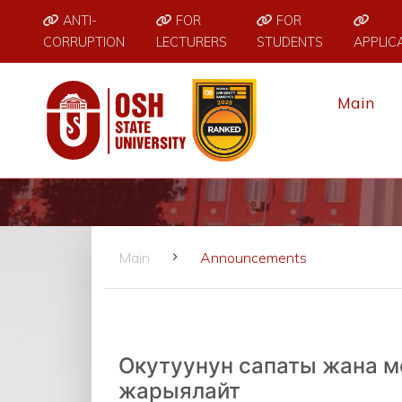
ANTI-
FOR
FOR
CORRUPTION
LECTURERS
STUDENTS
APPLIC
Main
Main
Announcements
Окутуунун сапаты жана м
жарыялайт