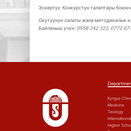
Эскертүү: Конкурстун талаптары боюн
Окутуунун сапаты жана методикалык 
Байланыш үчүн: 0558 242 322, 0772 07
Departmen
Kyrgyz-Chin
Medicine
Teology
Internationa
Higher Schoo