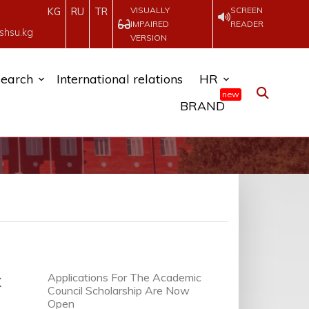
VISUALLY
SCREEN
KG
RU
TR
IMPAIRED
READER
shsu.kg
VERSION
earch
International relations
HR
new
BRAND
к
Applications For The Academic
Council Scholarship Are Now
Open