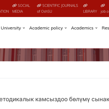
SOCIAL
SCIENTIFIC JOURNALS
ATION
MEDIA
of OshSU
LIBRARY
job.o
University
Academic policy
Academics
Res
етодикалык камсыздоо бөлүмү сына