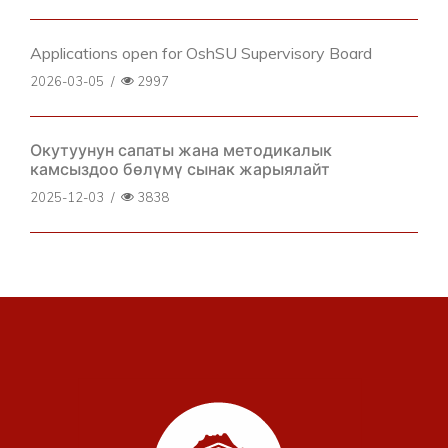
Applications open for OshSU Supervisory Board
2026-03-05
/
2997
Окутуунун сапаты жана методикалык
камсыздоо бөлүмү сынак жарыялайт
2025-12-03
/
3838