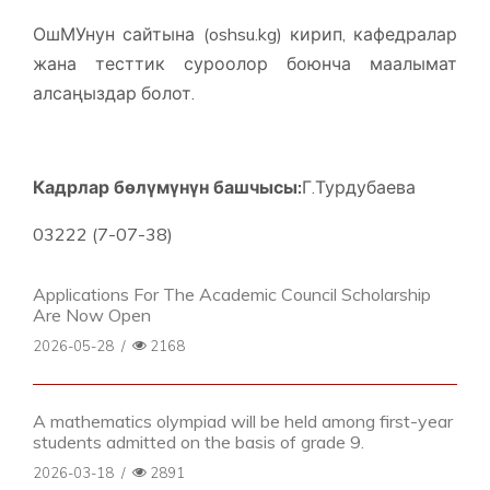
ОшМУнун сайтына (oshsu.kg) кирип, кафедралар
жана тесттик суроолор боюнча маалымат
алсаңыздар болот.
Кадрлар бөлүмүнүн башчысы:
Г.Турдубаева
03222 (7-07-38)
Applications For The Academic Council Scholarship
Are Now Open
2026-05-28
/
2168
A mathematics olympiad will be held among first-year
students admitted on the basis of grade 9.
2026-03-18
/
2891