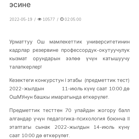
эсине
2022-05-19
/
10577
/
02:05:00
Урматтуу Ош мамлекеттик университетинин
кадрлар резервине профессордук-окутуучулук
кызмат орундарын ээлөө үчүн катышуучу
талапкерлер!
Кезектеги конкурстун I этабы (предметтик тест)
2022-жылдын 11-июль күнү саат 10:00 дө
ОшМУнун башкы имаратында өткөрүлөт.
Предметтик тесттен 70 упайдан жогору балл
алгандар үчүн педагогика-психология боюнча II
этаптагы сынак 2022-жылдын 14-июль күнү
саат 10:00 дө өткөрүлөт.