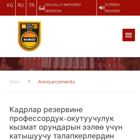
VISUALLY IMPAIRED
SCREEN
KG
RU
TR
VERSION
READER
Main
Announcements
Кадрлар резервине
профессордук-окутуучулук
кызмат орундарын ээлөө үчүн
катышуучу талапкерлердин