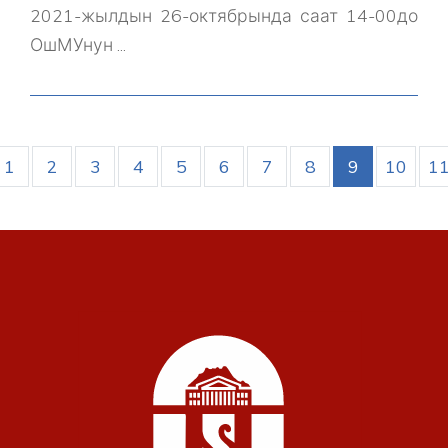
2021-жылдын 26-октябрында саат 14-00до
ОшМУнун ...
1
2
3
4
5
6
7
8
9
10
1