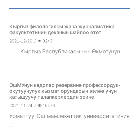
Кыргыз филологиясы жана журналистика
факультетинин деканын шайлоо өтөт
2021-12-10
/
9243
Кыргыз Республикасынын Өкмөтүнүн ...
ОшМУнун кадрлар резервине профессордук-
окутуучулук кызмат орундарын ээлөө үчүн
катышуучу талапкерлердин эсине
2021-11-24
/
10476
Урматтуу Ош мамлекеттик университетинин
...