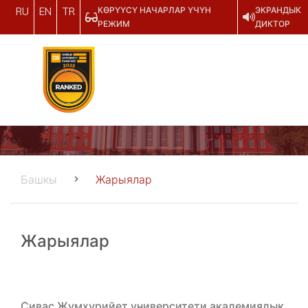
КӨРҮҮСҮ НАЧАРЛАР ҮЧҮН
ЭКРАНДЫК
RU
EN
TR
РЕЖИМ
ДИКТОР
Башкы
Жарыялар
Жарыялар
Сивас Жумхурийет университети академиялык