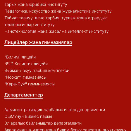
Тарых жана юридика институту
Педагогика, искусство жана журналистика институту
Табият таануу, дене тарбия, туризм жана агрардык
технологиялар институту
Нанотехнология жана жасалма интеллект институту
Лицейлер жана гимназиялар
"Билим" лицейи
№12 Кесиптик лицейи
«Ыйман» окуу-тарбия комплекси
"Ноокат" гимназиясы
"Кара-Суу" гиммназиясы
Департаменттер
Административдик-чарбалык иштер департаменти
ОшМУнун Бизнес паркы
Эл аралык байланыштар департаменти
Академиялык иштер жана билим берүү саясатын өнүктүрүүнү