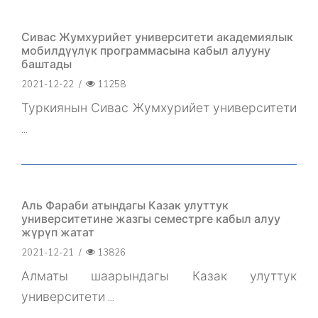
Сивас Жумхурийет университети академиялык
мобилдүүлүк программасына кабыл алууну
баштады
2021-12-22
/
11258
Туркиянын Сивас Жумхурийет университети
...
Аль Фараби атындагы Казак улуттук
университетине жазгы семестрге кабыл алуу
жүрүп жатат
2021-12-21
/
13826
Алматы шаарындагы Казак улуттук
университети ...