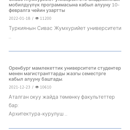
мобилдүүлүк программасына кабыл алууну 10-
февралга чейин узартты
2022-01-18
/
11200
Туркиянын Сивас Жумхурийет университети
...
Оренбург мамлекеттик университети студентер
менен магистранттарды жазгы семестрге
кабыл алууну баштады.
2021-12-23
/
10610
Аталган окуу жайда төмөнкү факультеттер
бар:
Архитектура-курулуш ...