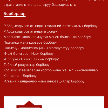
стратегиялык пландаштыруу башкармалыгы
Борборлор
Р.Абдыкадыров атындагы маданий-эстетикалык борбору
Р.Абдыкадыров атындагы фонду
Маалымат жана коомчулук менен байланыш борбору
Практика жана карьера борбору
ОшМУнун квалификацияны жогорулатуу борбору
«Next Generation Hub» борбору
«Congress Resort OshSu» борбору
Табигый ресурстар борбору
Тоо экосистемаларын коргоо жана жашыл инновациялар
Консалтинг Борбору
Илимий изилдөөлөр жана инновациялар борбору