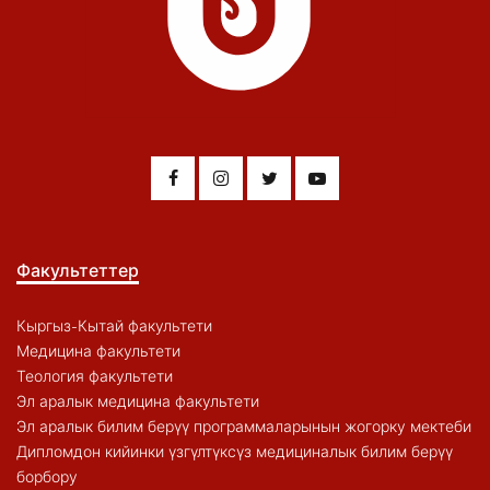
Факультеттер
Кыргыз-Кытай факультети
Медицина факультети
Теология факультети
Эл аралык медицина факультети
Эл аралык билим берүү программаларынын жогорку мектеби
Дипломдон кийинки үзгүлтүксүз медициналык билим берүү
борбору