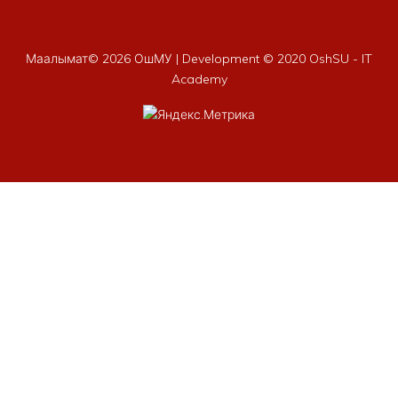
Маалымат©
2026 ОшМУ | Development © 2020 OshSU - IT
Academy