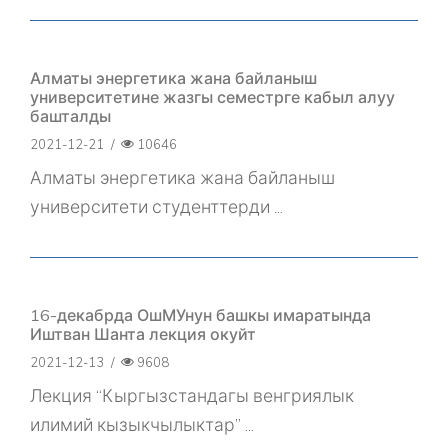
Алматы энергетика жана байланыш
университетине жазгы семестрге кабыл алуу
башталды
2021-12-21
/
10646
Алматы энергетика жана байланыш
университети студенттерди ...
16-декабрда ОшМУнун башкы имаратында
Иштван Шанта лекция окуйт
2021-12-13
/
9608
Лекция “Кыргызстандагы венгриялык
илимий кызыкчылыктар” ...