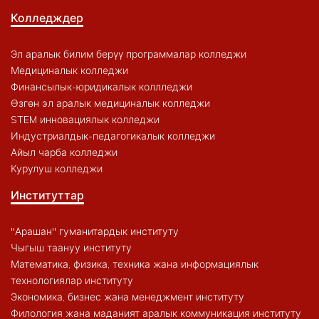
Колледждер
Эл аралык билим берүү программалар колледжи
Медициналык колледжи
Финансылык-юридикалык коллледжи
Өзгөн эл аралык медициналык колледжи
STEM инновациялык колледжи
Индустриалдык-педагогикалык колледжи
Айыл чарба колледжи
Курулуш колледжи
Институттар
"Арашан" гуманитардык институту
Чыгыш таануу институту
Математика, физика, техника жана информациялык
технологиялар институту
Экономика, бизнес жана менеджмент институту
Филология жана маданият аралык коммуникация институту