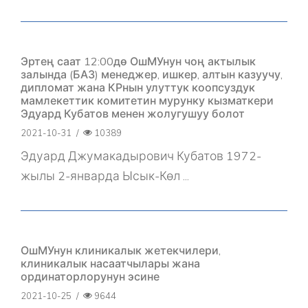
Эртең саат 12:00дө ОшМУнун чоң актылык
залында (БАЗ) менеджер, ишкер, алтын казуучу,
дипломат жана КРнын улуттук коопсуздук
мамлекеттик комитетин мурунку кызматкери
Эдуард Кубатов менен жолугушуу болот
2021-10-31
/
10389
Эдуард Джумакадырович Кубатов 1972-
жылы 2-январда Ысык-Көл ...
ОшМУнун клиникалык жетекчилери,
клиникалык насаатчылары жана
ординаторлорунун эсине
2021-10-25
/
9644