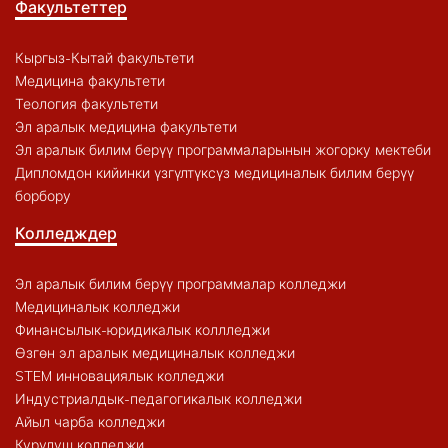
Факультеттер
Кыргыз-Кытай факультети
Медицина факультети
Теология факультети
Эл аралык медицина факультети
Эл аралык билим берүү программаларынын жогорку мектеби
Дипломдон кийинки үзгүлтүксүз медициналык билим берүү
борбору
Колледждер
Эл аралык билим берүү программалар колледжи
Медициналык колледжи
Финансылык-юридикалык коллледжи
Өзгөн эл аралык медициналык колледжи
STEM инновациялык колледжи
Индустриалдык-педагогикалык колледжи
Айыл чарба колледжи
Курулуш колледжи