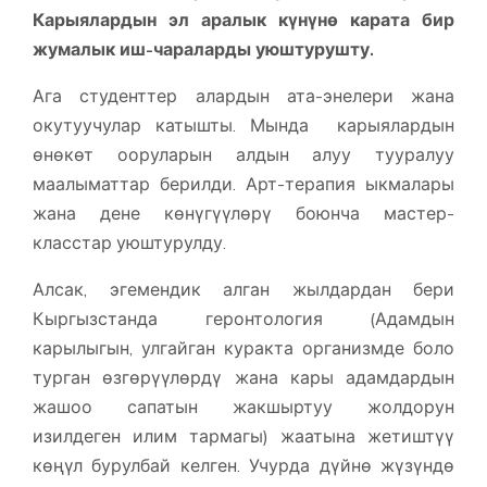
Карыялардын эл аралык күнү
н
ө
карата бир
жумалык иш-чараларды уюштурушту.
Ага студенттер алардын ата-энелери жана
окутуучулар катышты. Мында карыялардын
өнөкөт ооруларын алдын алуу тууралуу
маалыматтар берилди. Арт-терапия ыкмалары
жана дене көнүгүүлөрү боюнча мастер-
класстар уюштурулду.
Алсак, эгемендик алган жылдардан бери
Кыргызстанда геронтология (Адамдын
карылыгын, улгайган куракта организмде боло
турган өзгөрүүлөрдү жана кары адамдардын
жашоо сапатын жакшыртуу жолдорун
изилдеген илим тармагы) жаатына жетиштүү
көңүл бурулбай келген. Учурда дүйнө жүзүндө