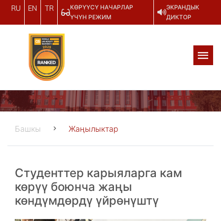
КӨРҮҮСҮ НАЧАРЛАР
ЭКРАНДЫК
RU
EN
TR
ҮЧҮН РЕЖИМ
ДИКТОР
Башкы
Жаңылыктар
Студенттер карыяларга кам
көрүү боюнча жаңы
көндүмдөрдү үйрөнүштү