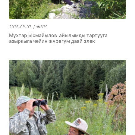
2026-08-07
/
329
Мухтар Ысмайылов: айылымды тартууга
азыркыга чейин жүрөгүм даай элек