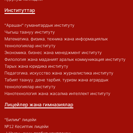
Институттар
"Арашан" гуманитардык институту
Чыгыш таануу институту
Математика, физика, техника жана информациялык
технологиялар институту
Экономика, бизнес жана менеджмент институту
Филология жана маданият аралык коммуникация институту
Тарых жана юридика институту
Педагогика, искусство жана журналистика институту
Табият таануу, дене тарбия, туризм жана агрардык
технологиялар институту
Нанотехнология жана жасалма интеллект институту
Лицейлер жана гимназиялар
"Билим" лицейи
№12 Кесиптик лицейи