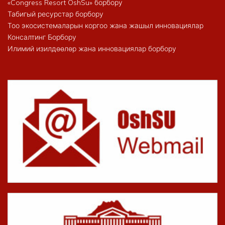
«Congress Resort OshSu» борбору
Табигый ресурстар борбору
Тоо экосистемаларын коргоо жана жашыл инновациялар
Консалтинг Борбору
Илимий изилдөөлөр жана инновациялар борбору