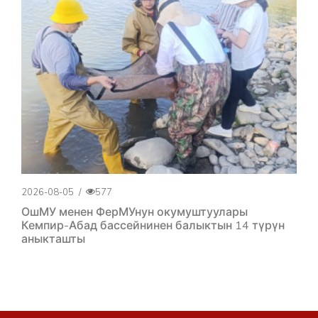
2026-08-05
/
577
ОшМУ менен ФерМУнун окумуштуулары
Кемпир-Абад бассейнинен балыктын 14 түрүн
аныкташты