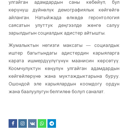
улгайган адамдардын саны көбөйүп, бул
көрүнүш дүйнөлүк демографиялык көйгөйгө
айланган. Натыйжада өлкөдө геронтология
саясатын улуттук деңгээлде жөнгө салуу
зарылдыгын социалдык адистер айтышты.
Жумалыктын негизги максаты — социалдык
иштер багытындагы адистердин карыяларга
карата ишмердүүлүгүнүн маанисин көрсөтүү.
Коомчулуктун көңүлүн улгайган адамдардын
көйгөйлөрүнө жана муктаждыктарына буруу.
Ошондой эле карыялардын коомдогу ордун
жана баалуулугун белгилөө болуп саналат.