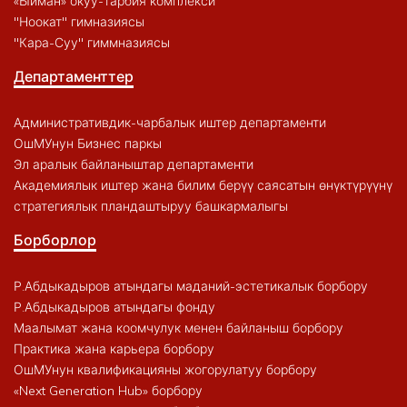
«Ыйман» окуу-тарбия комплекси
"Ноокат" гимназиясы
"Кара-Суу" гиммназиясы
Департаменттер
Административдик-чарбалык иштер департаменти
ОшМУнун Бизнес паркы
Эл аралык байланыштар департаменти
Академиялык иштер жана билим берүү саясатын өнүктүрүүнү
стратегиялык пландаштыруу башкармалыгы
Борборлор
Р.Абдыкадыров атындагы маданий-эстетикалык борбору
Р.Абдыкадыров атындагы фонду
Маалымат жана коомчулук менен байланыш борбору
Практика жана карьера борбору
ОшМУнун квалификацияны жогорулатуу борбору
«Next Generation Hub» борбору