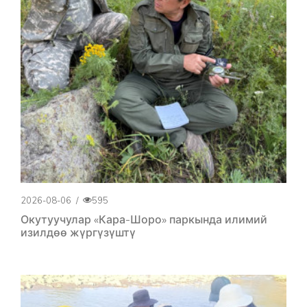
2026-08-06
/
595
Окутуучулар «Кара-Шоро» паркында илимий
изилдөө жүргүзүштү