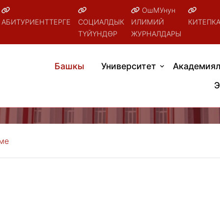
ОшМУнун
АБИТУРИЕНТТЕРГЕ
СОЦИАЛДЫК
ИЛИМИЙ
КИТЕПК
ТҮЙҮНДӨР
ЖУРНАЛДАРЫ
Башкы
Университет
Академиял
Э
кме