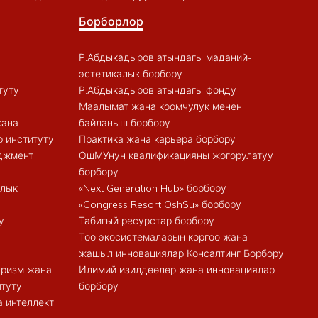
Борборлор
Р.Абдыкадыров атындагы маданий-
эстетикалык борбору
туту
Р.Абдыкадыров атындагы фонду
Маалымат жана коомчулук менен
жана
байланыш борбору
 институту
Практика жана карьера борбору
еджмент
ОшМУнун квалификацияны жогорулатуу
борбору
алык
«Next Generation Hub» борбору
«Congress Resort OshSu» борбору
у
Табигый ресурстар борбору
Тоо экосистемаларын коргоо жана
жашыл инновациялар Консалтинг Борбору
туризм жана
Илимий изилдөөлөр жана инновациялар
итуту
борбору
 интеллект