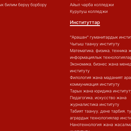
к билим берүү борбору
Айыл чарба колледжи
Курулуш колледжи
Институттар
"Арашан" гуманитардык инсти
Чыгыш таануу институту
Математика, физика, техника 
информациялык технологиялар
Экономика, бизнес жана мен
институту
Филология жана маданият ар
коммуникация институту
Тарых жана юридика институт
Педагогика, искусство жана
журналистика институту
Табият таануу, дене тарбия, 
агрардык технологиялар инст
Нанотехнология жана жасалма