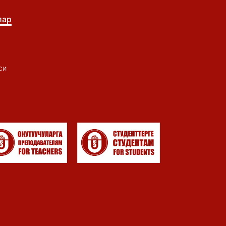
лар
си