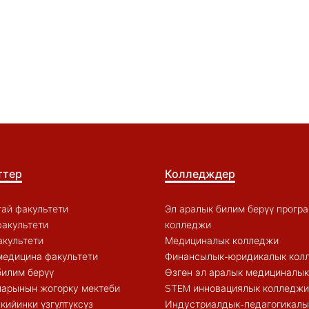
ттер
Колледждер
ай факультети
Эл аралык билим берүү прогр
акультети
колледжи
акультети
Медициналык колледжи
медицина факультети
Финансылык-юридикалык кол
билим берүү
Өзгөн эл аралык медициналы
арынын жогорку мектеби
STEM инновациялык колледжи
кийинки үзгүлтүксүз
Индустриалдык-педагогикалы