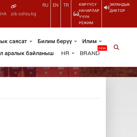
КӨРҮҮСҮ
ЭКРАНДЫК
RU
EN
TR
НАЧАРЛАР
ДИКТОР
АНА
job.oshsu.kg
ҮЧҮН
РЕЖИМ
ык саясат
Билим берүү
Илим
new
л аралык байланыш
HR
BRAND