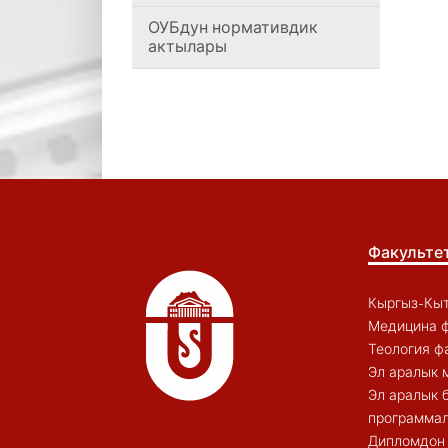
ОУБдун нормативдик
актылары
Факульте
Кыргыз-Кыт
Медицина ф
Теология ф
Эл аралык 
Эл аралык 
программал
Дипломдон 