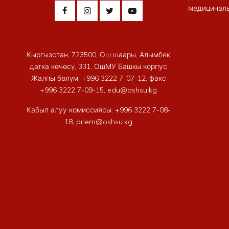
медициналы
Кыргызстан, 723500, Ош шаары, Алымбек
датка көчөсү, 331, ОшМУ Башкы корпус
Жалпы бөлүм: +996 3222 7-07-12, факс
+996 3222 7-09-15, edu@oshsu.kg
Кабыл алуу комиссиясы: +996 3222 7-08-
18, priem@oshsu.kg