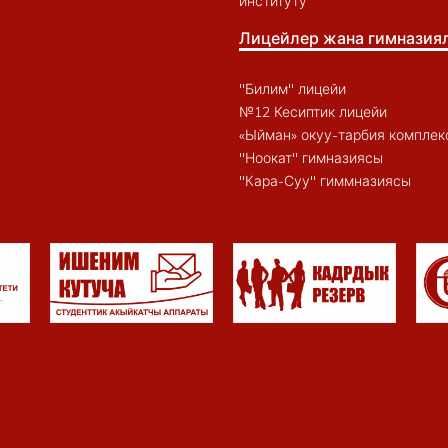
институту
Лицейлер жана гимназия
"Билим" лицейи
№12 Кесиптик лицейи
«Ыйман» окуу-тарбия комплек
"Ноокат" гимназиясы
"Кара-Суу" гиммназиясы