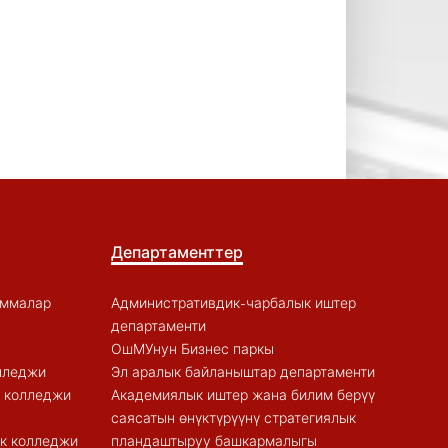
Департаменттер
аммалар
Административдик-чарбалык иштер
департаменти
ОшМУнун Бизнес паркы
лледжи
Эл аралык байланыштар департаменти
к колледжи
Академиялык иштер жана билим берүү
саясатын өнүктүрүүнү стратегиялык
к колледжи
пландаштыруу башкармалыгы