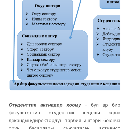
Студенттик активдер коому
–
бул ар бир
факультеттин студенттик кеңеши жана
декандын/директордун тарбия иштери боюнча
орун басарлары сунуштаган активист