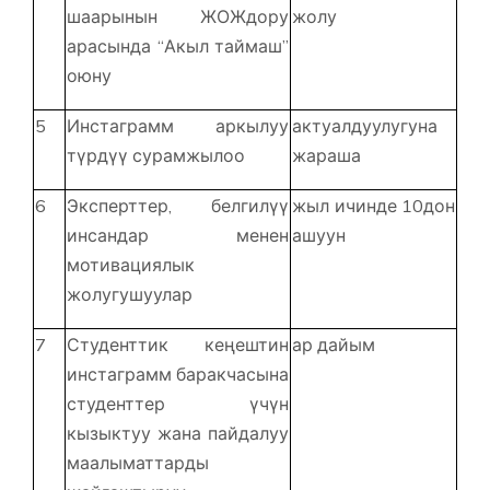
шаарынын ЖОЖдору
жолу
арасында “Акыл таймаш”
оюну
5
Инстаграмм аркылуу
актуалдуулугуна
түрдүү сурамжылоо
жараша
6
Эксперттер, белгилүү
жыл ичинде 10дон
инсандар менен
ашуун
мотивациялык
жолугушуулар
7
Студенттик кеңештин
ар дайым
инстаграмм баракчасына
студенттер үчүн
кызыктуу жана пайдалуу
маалыматтарды