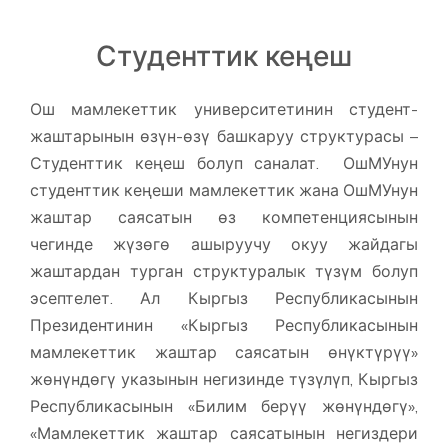
Студенттик кеңеш
Ош мамлекеттик университетинин
студент-
жаштарынын өзүн-өзү башкаруу структурасы –
Студенттик кеңеш болуп саналат. ОшМУнун
студенттик кеңеши мамлекеттик жана ОшМУнун
жаштар саясатын өз компетенциясынын
чегинде жүзөгө ашыруучу окуу жайдагы
жаштардан турган структуралык түзүм болуп
эсептелет. Ал Кыргыз Республикасынын
Президентинин «Кыргыз Республикасынын
мамлекеттик жаштар саясатын өнүктүрүү»
жөнүндөгү указынын негизинде түзүлүп, Кыргыз
Республикасынын «Билим берүү жөнүндөгү»,
«Мамлекеттик жаштар саясатынын негиздери