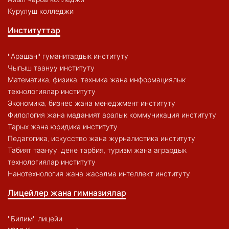
Курулуш колледжи
Институттар
"Арашан" гуманитардык институту
Чыгыш таануу институту
Математика, физика, техника жана информациялык
технологиялар институту
Экономика, бизнес жана менеджмент институту
Филология жана маданият аралык коммуникация институту
Тарых жана юридика институту
Педагогика, искусство жана журналистика институту
Табият таануу, дене тарбия, туризм жана агрардык
технологиялар институту
Нанотехнология жана жасалма интеллект институту
Лицейлер жана гимназиялар
"Билим" лицейи