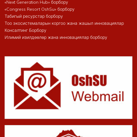
«Next Generation Hub» борбору
«Congress Resort OshSu» борбору
Табигый ресурстар борбору
Тоо экосистемаларын коргоо жана жашыл инновациялар
Консалтинг Борбору
Илимий изилдөөлөр жана инновациялар борбору