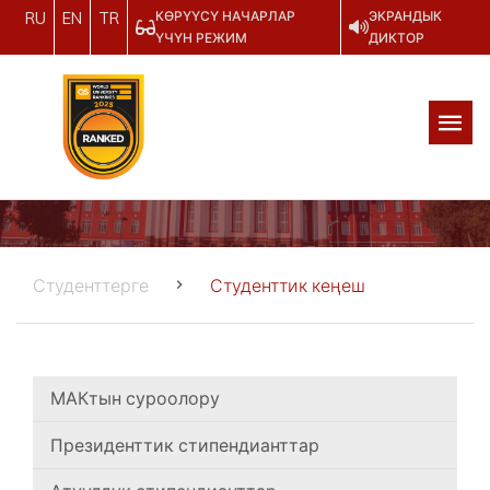
КӨРҮҮСҮ НАЧАРЛАР
ЭКРАНДЫК
RU
EN
TR
ҮЧҮН РЕЖИМ
ДИКТОР
Студенттерге
Студенттик кеңеш
МАКтын суроолору
Президенттик стипендианттар