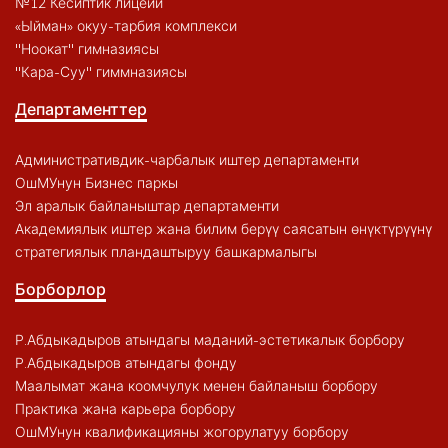
№12 Кесиптик лицейи
«Ыйман» окуу-тарбия комплекси
"Ноокат" гимназиясы
"Кара-Суу" гиммназиясы
Департаменттер
Административдик-чарбалык иштер департаменти
ОшМУнун Бизнес паркы
Эл аралык байланыштар департаменти
Академиялык иштер жана билим берүү саясатын өнүктүрүүнү
стратегиялык пландаштыруу башкармалыгы
Борборлор
Р.Абдыкадыров атындагы маданий-эстетикалык борбору
Р.Абдыкадыров атындагы фонду
Маалымат жана коомчулук менен байланыш борбору
Практика жана карьера борбору
ОшМУнун квалификацияны жогорулатуу борбору