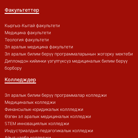
Факультеттер
Кыргыз-Кытай факультети
Медицина факультети
Теология факультети
Эл аралык медицина факультети
Эл аралык билим берүү программаларынын жогорку мектеби
Дипломдон кийинки үзгүлтүксүз медициналык билим берүү
борбору
Колледждер
Эл аралык билим берүү программалар колледжи
Медициналык колледжи
Финансылык-юридикалык коллледжи
Өзгөн эл аралык медициналык колледжи
STEM инновациялык колледжи
Индустриалдык-педагогикалык колледжи
Айыл чарба колледжи