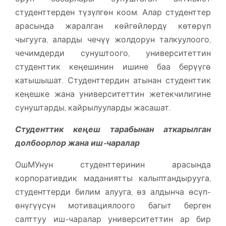
студенттерден түзүлгөн коом. Алар студенттер
арасында жаралган көйгөйлөрдү көтөрүп
чыгууга, аларды чечүү жолдорун талкуулоого,
чечимдерди сунуштоого, университеттин
студенттик кеңешинин ишине баа берүүгө
катышышат. Студенттердин атынан студенттик
кеңешке жана университеттин жетекчилигине
сунуштарды, кайрылууларды жасашат.
Студенттик кеңеш тарабынан аткарылган
долбоорлор жана иш-чаралар
ОшМУнун студенттеринин арасында
корпоративдик маданиятты калыптандырууга,
студенттерди билим алууга, өз алдынча өсүп-
өнүгүүсүн мотивациялоого багыт берген
салттуу иш-чаралар университеттин ар бир