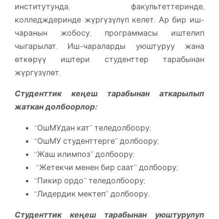
институтунда, факультеттеринде,
колледждеринде жүргүзүлүп келет. Ар бир иш-
чаранын жобосу, программасы иштелип
чыгарылат. Иш-чараларды уюштуруу жана
өткөрүү иштери студенттер тарабынан
жүргүзүлөт.
Студенттик кеңеш тарабынан аткарылып
жаткан долбоорлор:
“ОшМУдан кат” теледолбоору;
“ОшМУ студенттерге” долбоору;
“Жаш илимпоз” долбоору;
“Жетекчи менен бир саат” долбоору;
“Пикир ордо” теледолбоору;
“Лидердик мектеп” долбоору.
Студенттик кеңеш тарабынан уюштурулуп