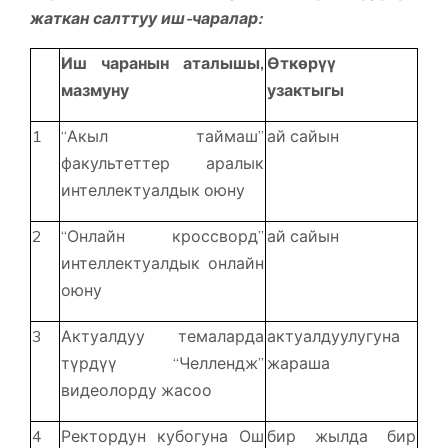
жаткан салттуу иш-чаралар:
Иш чаранын аталышы,
Өткөрүү
мазмуну
узактыгы
1
“Акыл таймаш”
ай сайын
факультеттер аралык
интеллектуалдык оюну
2
“Онлайн кроссворд”
ай сайын
интеллектуалдык онлайн
оюну
3
Актуалдуу темаларда
актуалдуулугуна
түрдүү “Челлендж”
жараша
видеолорду жасоо
4
Ректордун кубогуна Ош
бир жылда бир