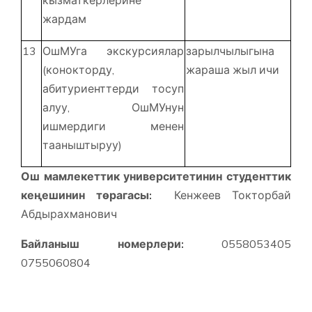
жардам
13
ОшМУга экскурсиялар
зарылчылыгына
(конокторду,
жараша жыл ичи
абитуриенттерди тосуп
алуу, ОшМУнун
ишмердиги менен
тааныштыруу)
Ош мамлекеттик университетинин студенттик
кеңешинин төрагасы:
Кенжеев Токторбай
Абдырахманович
Байланыш номерлери:
0558053405
0755060804