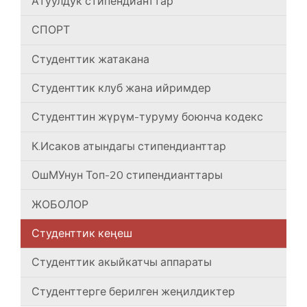
Атуулдук стипендианттар
СПОРТ
Студенттик жатакана
Студенттик клуб жана ийримдер
Студенттин жүрүм-туруму боюнча кодекс
К.Исаков атындагы стипендианттар
ОшМУнун Топ-20 стипендианттары
ЖОБОЛОР
Студенттик кеңеш
Студенттик акыйкатчы аппараты
Студенттерге берилген жеңилдиктер