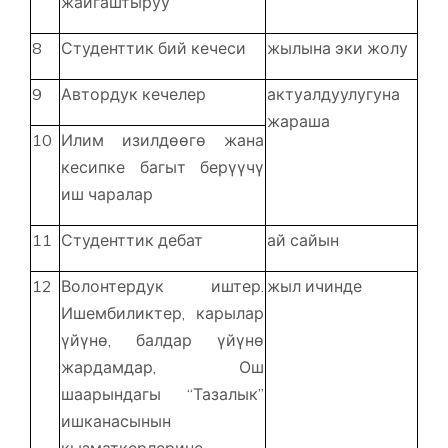
жайгаштыруу
8
Студенттик бий кечеси
жылына эки жолу
9
Автордук кечелер
актуалдуулугуна
жараша
10
Илим изилдөөгө жана
кесипке багыт берүүчү
иш чаралар
11
Студенттик дебат
ай сайын
12
Волонтердук иштер.
жыл ичинде
Ишембиликтер, карылар
үйүнө, балдар үйүнө
жардамдар, Ош
шаарындагы “Тазалык”
ишканасынын
кызматкерлерине