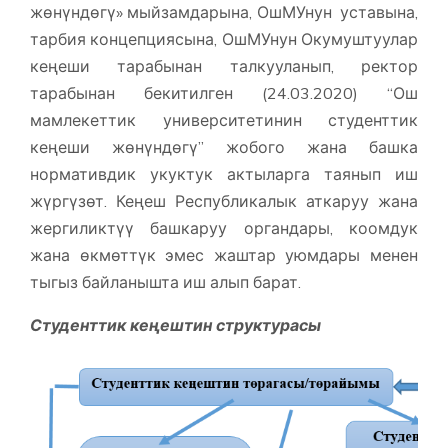
жөнүндөгү» мыйзамдарына, ОшМУнун уставына,
тарбия концепциясына, ОшМУнун Окумуштуулар
кеңеши тарабынан талкууланып, ректор
тарабынан бекитилген (24.03.2020) “Ош
мамлекеттик университетинин студенттик
кеңеши жөнүндөгү” жобого жана башка
нормативдик укуктук актыларга таянып иш
жүргүзөт. Кеңеш Республикалык аткаруу жана
жергиликтүү башкаруу органдары, коомдук
жана өкмөттүк эмес жаштар уюмдары менен
тыгыз байланышта иш алып барат.
Студенттик кеңештин структурасы