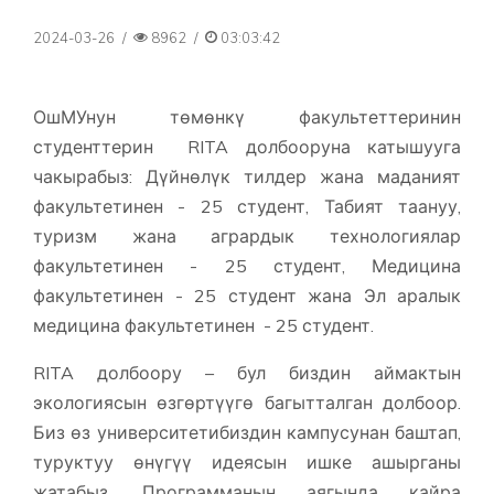
2024-03-26
/
8962
/
03:03:42
ОшМУнун төмөнкү факультеттеринин
студенттерин RITA долбооруна катышууга
чакырабыз: Дүйнөлүк тилдер жана маданият
факультетинен - 25 студент, Табият таануу,
туризм жана агрардык технологиялар
факультетинен - 25 студент, Медицина
факультетинен - 25 студент жана Эл аралык
медицина факультетинен - 25 студент.
RITA долбоору – бул биздин аймактын
экологиясын өзгөртүүгө багытталган долбоор.
Биз өз университетибиздин кампусунан баштап,
туруктуу өнүгүү идеясын ишке ашырганы
жатабыз. Программанын аягында кайра