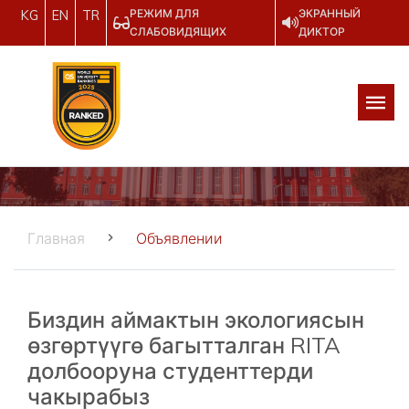
РЕЖИМ ДЛЯ
ЭКРАННЫЙ
KG
EN
TR
СЛАБОВИДЯЩИХ
ДИКТОР
Главная
Объявлении
Биздин аймактын экологиясын
өзгөртүүгө багытталган RITA
долбооруна студенттерди
чакырабыз