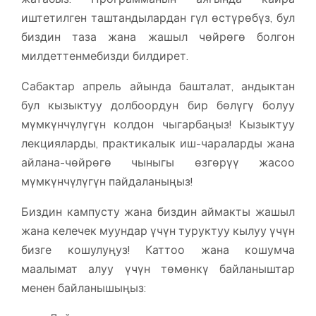
иштетилген таштандылардан гүл өстүрөбүз, бул
биздин таза жана жашыл чөйрөгө болгон
милдеттенмебизди билдирет.
Сабактар ​​апрель айында башталат, андыктан
бул кызыктуу долбоордун бир бөлүгү болуу
мүмкүнчүлүгүн колдон чыгарбаңыз! Кызыктуу
лекцияларды, практикалык иш-чараларды жана
айлана-чөйрөгө чыныгы өзгөрүү жасоо
мүмкүнчүлүгүн пайдаланыңыз!
Биздин кампусту жана биздин аймакты жашыл
жана келечек муундар үчүн туруктуу кылуу үчүн
бизге кошулуңуз! Каттоо жана кошумча
маалымат алуу үчүн төмөнкү байланыштар
менен байланышыңыз: