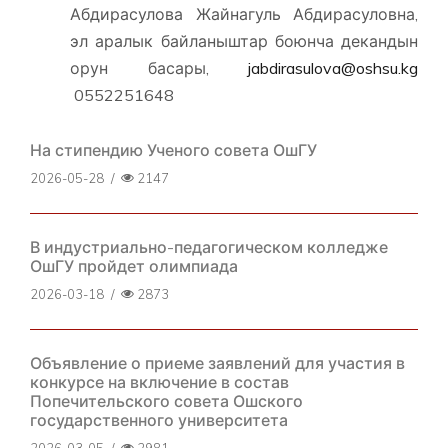
Абдирасулова Жайнагуль Абдирасуловна,
эл аралык байланыштар боюнча декандын
орун басары,
jabdirasulova@oshsu.kg
0552251648
На стипендию Ученого совета ОшГУ
2026-05-28
/
2147
В индустриально-педагогическом колледже
ОшГУ пройдет олимпиада
2026-03-18
/
2873
Объявление о приеме заявлений для участия в
конкурсе на включение в состав
Попечительского совета Ошского
государственного университета