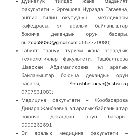
Дүйнөлүк тилдер жана маданият
факультети – Эргешова Нурзада Тагаевна,
англис тилин окутуунун методикасы
кафедрасы, эл аралык байланыштар
боюнча декандын орун басары,
nurzada8080@gmail.com
0557730080;
Табият таануу, туризм жана агрардык
технологиялар факультети, Ташбалтаева
Шааркан Абдималиковна, эл аралык
байланыштар боюнча декандын орун
басары,
Shtashbaltaeva@oshsu.kg
0707831083;
Медицина факультети – Жообасарова
Динара Жанбаевна, эл аралык байланыштар
боюнча декандын орун басары,
0999262691
Эл аралык медицина факультети –