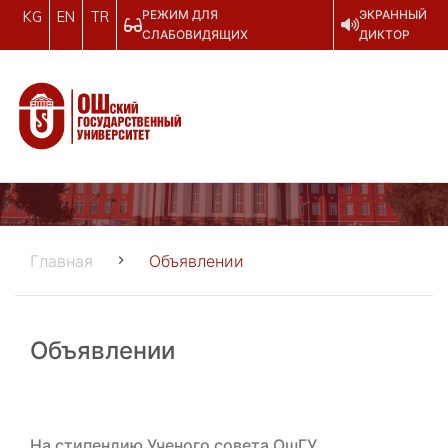
РЕЖИМ ДЛЯ
ЭКРАННЫЙ
KG
EN
TR
СЛАБОВИДЯЩИХ
ДИКТОР
Главная
Объявлении
Объявлении
На стипендию Ученого совета ОшГУ