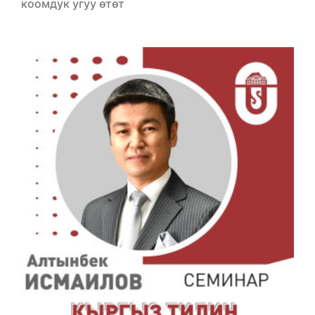
коомдук угуу өтөт