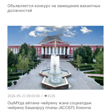
Объявляется конкурс на замещение вакантных
должностей
2026-05-21 08:00:00
/
3225
ОшМУда айлана-чөйрөнү жана социалдык
чөйрөнү башкаруу планы (АССБП) боюнча