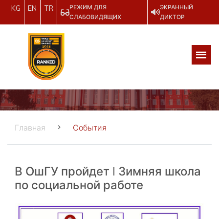
РЕЖИМ ДЛЯ
ЭКРАННЫЙ
KG
EN
TR
СЛАБОВИДЯЩИХ
ДИКТОР
Главная
События
В ОшГУ пройдет I Зимняя школа
по социальной работе