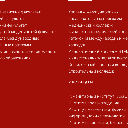
Китайский факультет
Колледж международных
й факультет
образовательных программ
кий факультет
Медицинский колледж
дный медицинский факультет
Финансово-юридический кол
ола международных
Узгенский международный ме
льных программ
колледж
едипломного и непрерывного
Инновационный колледж STE
го образования
Индустриально-педагогическ
Сельскохозяйственный колле
Строительный колледж
Институты
Гуманитарный институт "Араш
Институт востоковедения
Институт математики, физики, 
информационных технологий
Институт экономики, бизнеса 