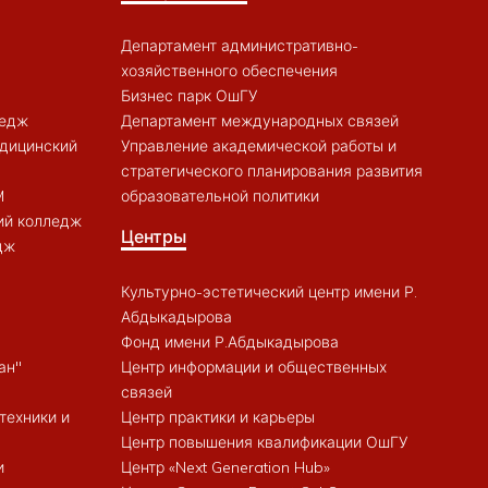
Департамент административно-
хозяйственного обеспечения
Бизнес парк ОшГУ
ледж
Департамент международных связей
дицинский
Управление академической работы и
стратегического планирования развития
M
образовательной политики
ий колледж
Центры
дж
Культурно-эстетический центр имени Р.
Абдыкадырова
Фонд имени Р.Абдыкадырова
ан"
Центр информации и общественных
связей
техники и
Центр практики и карьеры
Центр повышения квалификации ОшГУ
и
Центр «Next Generation Hub»