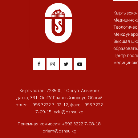
Кыргызско-
Медицински
Теологичес
Междунаро
Высшая шк
образовате
Центр посл
медицинско
Кыргызстан, 723500, г.Ош ул. Алымбек
датка, 331, ОшГУ Главный корпус Общий
отдел: +996 3222 7-07-12, факс +996 3222
7-09-15, edu@oshsu.kg
Приемная комиссия: +996 3222 7-08-18,
priem@oshsu.kg