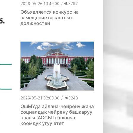
2026-05-26 13:49:00
/
3797
Объявляется конкурс на
замещение вакантных
должностей
2026-05-21 08:00:00
/
3248
ОшМУда айлана-чөйрөнү жана
социалдык чөйрөнү башкаруу
планы (АССБП) боюнча
коомдук угуу өтөт