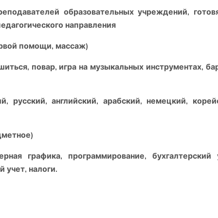
одавателей образовательных учреждений, готов
педагогического направления
вой помощи, массаж)
ться, повар, игра на музыкальных инструментах, ба
усский, английский, арабский, немецкий, корейс
дметное)
я графика, программирование, бухгалтерский у
 учет, налоги.