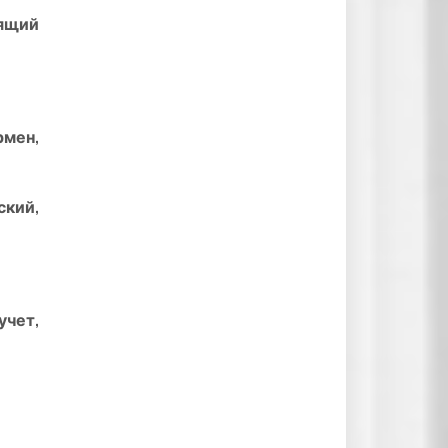
ящий
рмен,
кий,
чет,