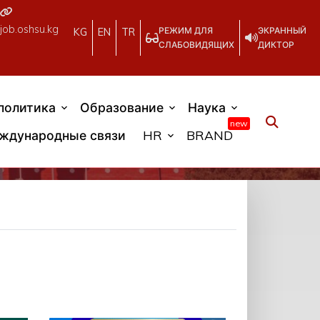
job.oshsu.kg
РЕЖИМ ДЛЯ
ЭКРАННЫЙ
KG
EN
TR
СЛАБОВИДЯЩИХ
ДИКТОР
политика
Образование
Наука
new
ждународные связи
HR
BRAND