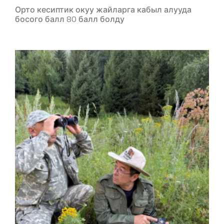
Орто кесиптик окуу жайларга кабыл алууда
босого балл 80 балл болду