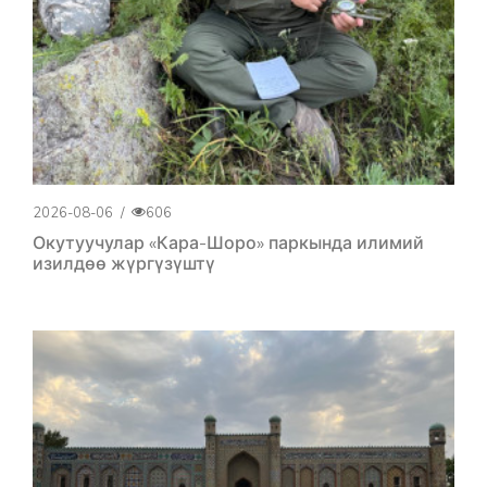
2026-08-06
/
606
Окутуучулар «Кара-Шоро» паркында илимий
изилдөө жүргүзүштү