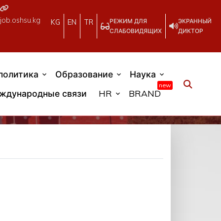
job.oshsu.kg
РЕЖИМ ДЛЯ
ЭКРАННЫЙ
KG
EN
TR
СЛАБОВИДЯЩИХ
ДИКТОР
политика
Образование
Наука
new
ждународные связи
HR
BRAND