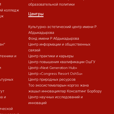
M
образовательной политики
ий колледж
Центры
дж
Культурно-эстетический центр имени Р.
Абдыкадырова
Фонд имени Р.Абдыкадырова
ан"
Центр информации и общественных
связей
техники и
Центр практики и карьеры
Центр повышения квалификации ОшГУ
и
Центр «Next Generation Hub»
Центр «Congress Resort OshSu»
ьтурных
Центр природных ресурсов
Тоо экосистемаларын коргоо жана
тут
жашыл инновациялар Консалтинг Борбору
ва и
Центр научных исследований и
инноваций
ической