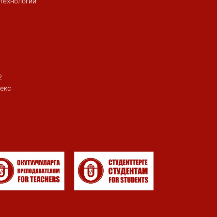
 технологий
2
екс