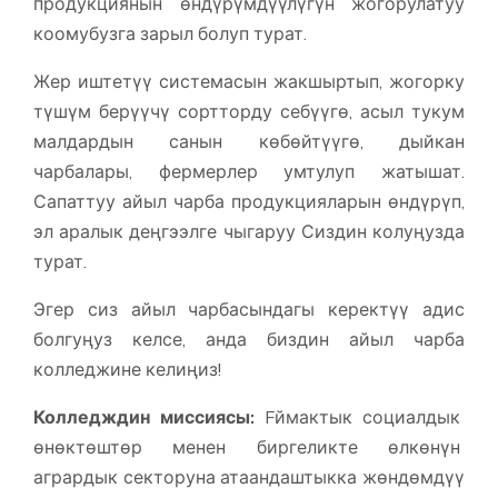
продукциянын өндүрүмдүүлүгүн жогорулатуу
коомубузга зарыл болуп турат.
Жер иштетүү системасын жакшыртып, жогорку
түшүм берүүчү сортторду себүүгө, асыл тукум
малдардын санын көбөйтүүгө, дыйкан
чарбалары, фермерлер умтулуп жатышат.
Сапаттуу айыл чарба продукцияларын өндүрүп,
эл аралык деңгээлге чыгаруу Сиздин колуңузда
турат.
Эгер сиз айыл чарбасындагы керектүү адис
болгуңуз келсе, анда биздин айыл чарба
колледжине келиңиз!
Колледждин миссиясы:
Fймактык социалдык
өнөктөштөр менен биргеликте өлкөнүн
агрардык секторуна атаандаштыкка жөндөмдүү