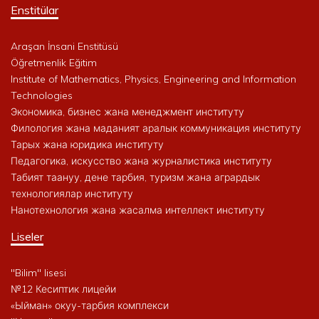
Enstitülar
Araşan İnsani Enstitüsü
Öğretmenlik Eğitim
Institute of Mathematics, Physics, Engineering and Information
Technologies
Экономика, бизнес жана менеджмент институту
Филология жана маданият аралык коммуникация институту
Тарых жана юридика институту
Педагогика, искусство жана журналистика институту
Табият таануу, дене тарбия, туризм жана агрардык
технологиялар институту
Нанотехнология жана жасалма интеллект институту
Liseler
"Bilim" lisesi
№12 Кесиптик лицейи
«Ыйман» окуу-тарбия комплекси