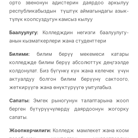
орто звенонун адистерин даярдоо аркылуу
республикабыздын түштүк аймагындагы азык-
түлүк коопсуздугун камсыз кылуу
Баалуулугу:
Колледждин негизги баалуулугу-
анын кызматкерлери жана студенттери
Билими:
билим берүү мекемеси катары
колледжде билим берүү абсолюттук деңгээлде
колдонулат. Биз бүгүнкү күн жана келечек үчүн
актуалдуу болгон билим берүүнү сактоого,
жеткирүүгө жана өнүктүрүүгө умтулабыз.
Сапаты:
Эмгек рыногунун талаптарына жооп
берген бүтүрүүчүлөрдү даярдоонун жогорку
сапаты.
Жоопкерчилиги:
Колледж мамлекет жана коом