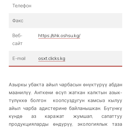
Телефон
Факс
Веб-
https://shk.oshsu.kg/
сайт
E-mail
osxt.clicks.kg
Азыркы убакта айыл чарбасын өнүктүрүү абдан
маанилүү. Анткени өсүп жаткан калктын азык-
түлүккө болгон коопсуздугун камсыз кылуу
айыл чарба адистерине байланышкан. Бүгүнкү
күндө аз каражат жумшап, сапаттуу
продукцияларды өндүрүү, экологиялык таза