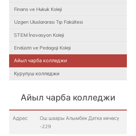
Finans ve Hukuk Koleji
Uzgen Uluslararası Tıp Fakültesi
STEM İnovasyon Koleji
Endüstri ve Pedagoji Koleji
Айыл чарба колледжи
Курулуш колледжи
Айыл чарба колледжи
Адрес
Ош шаары Алымбек Датка көчөсү
-229