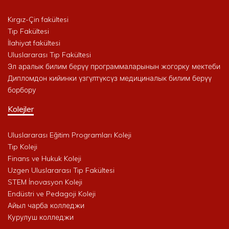
Kırgız-Çin fakültesi
Tıp Fakültesi
İlahiyat fakültesi
Uluslararası Tıp Fakültesi
Эл аралык билим берүү программаларынын жогорку мектеби
Дипломдон кийинки үзгүлтүксүз медициналык билим берүү
борбору
Kolejler
Uluslararası Eğitim Programları Koleji
Tıp Koleji
Finans ve Hukuk Koleji
Uzgen Uluslararası Tıp Fakültesi
STEM İnovasyon Koleji
Endüstri ve Pedagoji Koleji
Айыл чарба колледжи
Курулуш колледжи