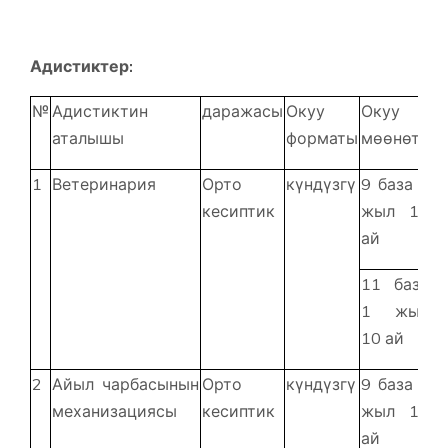
Адистиктер:
№
Адистиктин
даражасы
Окуу
Окуу
аталышы
форматы
мөөнөтү
1
Ветеринария
Орто
күндүзгү
9 база 2
кесиптик
жыл 10
ай
11 база
1 жыл
10 ай
2
Айыл чарбасынын
Орто
күндүзгү
9 база 2
механизациясы
кесиптик
жыл 10
ай