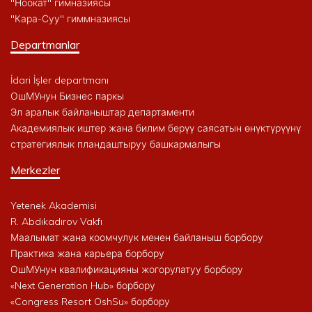
"Ноокат" гимназиясы
"Кара-Суу" гиммназиясы
Departmanlar
İdari İşler departmanı
ОшМУнун Бизнес паркы
Эл аралык байланыштар департаменти
Академиялык иштер жана билим берүү саясатын өнүктүрүүнү
стратегиялык пландаштыруу башкармалыгы
Merkezler
Yetenek Akademisi
R. Abdıkadırov Vakfı
Маалымат жана коомчулук менен байланыш борбору
Практика жана карьера борбору
ОшМУнун квалификацияны жогорулатуу борбору
«Next Generation Hub» борбору
«Congress Resort OshSu» борбору