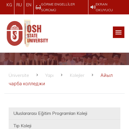
GÖRME ENGELLILER
EKRAN
KG
RU
EN
SÜRÜMÜ
OKUYUCU
Üniversite
Yapı
Kolejler
Айыл
чарба колледжи
Uluslararası Eğitim Programları Koleji
Tıp Koleji