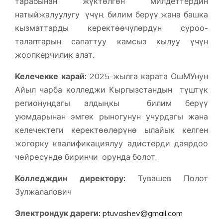
тарабынан жүктөлгөн милдеттердин
натыйжалуулугу үчүн, билим берүү жана башка
кызматтарды керектөөчүлөрдүн суроо-
талаптарын сапаттуу камсыз кылуу үчүн
жоопкерчилик алат.
Келечекке карай:
2025-жылга карата ОшМУнун
Айыл чарба колледжи Кыргызстандын түштүк
регионундагы алдыңкы билим берүү
уюмдарынан эмгек рыногунун учурдагы жана
келечектеги керектөөлөрүнө ылайык келген
жогорку квалификациялуу адистерди даярдоо
чөйрөсүндө биринчи орунда болот.
Колледждин директору:
Тувашев Полот
Зулжалалович
Электрондук дареги:
ptuvashev@gmail.com