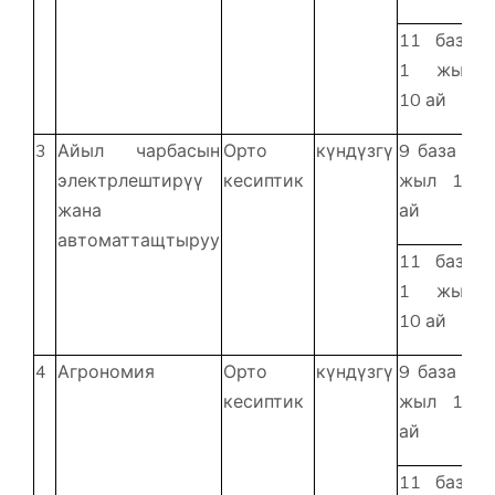
11 база
1 жыл
10 ай
3
Айыл чарбасын
Орто
күндүзгү
9 база 2
электрлештирүү
кесиптик
жыл 10
жана
ай
автоматтащтыруу
11 база
1 жыл
10 ай
4
Агрономия
Орто
күндүзгү
9 база 2
кесиптик
жыл 10
ай
11 база