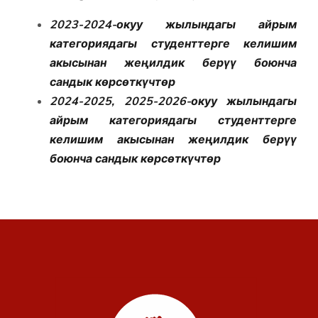
2023-2024-окуу жылындагы айрым
категориядагы студенттерге келишим
акысынан жеңилдик берүү боюнча
сандык көрсөткүчтөр
2024-2025, 2025-2026-окуу жылындагы
айрым категориядагы студенттерге
келишим акысынан жеңилдик берүү
боюнча сандык көрсөткүчтөр