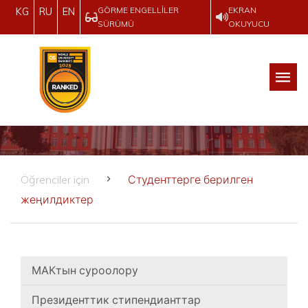
GÖRME ENGELLILER
EKRAN
KG
RU
EN
SÜRÜMÜ
OKUYUCU
Öğrenciler için
Студенттерге берилген
жеңилдиктер
МАКтын суроолору
Президенттик стипендианттар