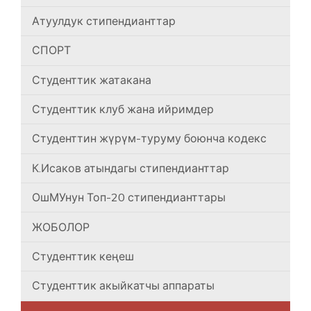
Атуулдук стипендианттар
СПОРТ
Студенттик жатакана
Студенттик клуб жана ийримдер
Студенттин жүрүм-туруму боюнча кодекс
К.Исаков атындагы стипендианттар
ОшМУнун Топ-20 стипендианттары
ЖОБОЛОР
Студенттик кеңеш
Студенттик акыйкатчы аппараты