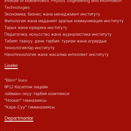
Institute of Mathematics, Physics, Engineering and Information
Technologies
Экономика, бизнес жана менеджмент институту
Филология жана маданият аралык коммуникация институту
Тарых жана юридика институту
Педагогика, искусство жана журналистика институту
Табият таануу, дене тарбия, туризм жана агрардык
технологиялар институту
Нанотехнология жана жасалма интеллект институту
Liseler
"Bilim" lisesi
№12 Кесиптик лицейи
«Ыйман» окуу-тарбия комплекси
"Ноокат" гимназиясы
"Кара-Суу" гиммназиясы
Departmanlar