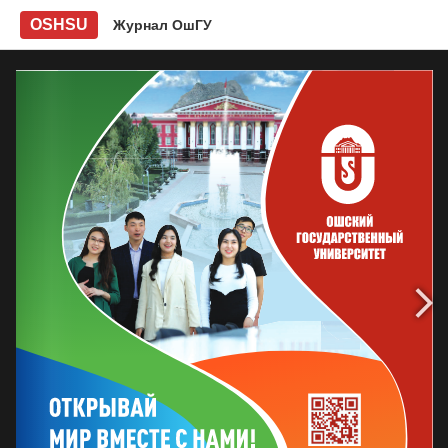
OSHSU
Журнал ОшГУ