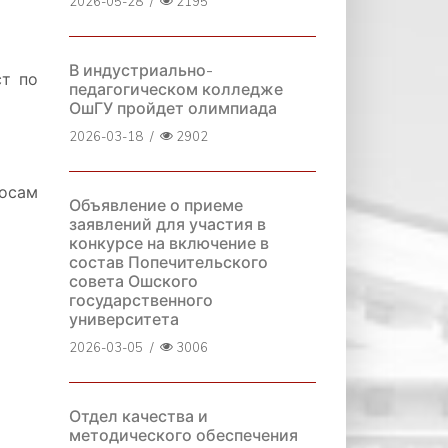
2026-05-28
/
2195
В индустриально-
ст по
педагогическом колледже
ОшГУ пройдет олимпиада
2026-03-18
/
2902
росам
Объявление о приеме
заявлений для участия в
конкурсе на включение в
состав Попечительского
совета Ошского
государственного
университета
2026-03-05
/
3006
Отдел качества и
методического обеспечения