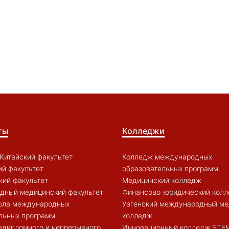
ты
Колледжи
Китайский факультет
Колледж международных
й факультет
образовательных программ
кий факультет
Медицинский колледж
дный медицинский факультет
Финансово-юридический кол
ола международных
Узгенский международный ме
льных программ
колледж
едипломного и непрерывного
Инновационный колледж STE