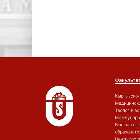
Факульте
Кыргызско-
Медицински
Теологичес
Междунаро
Высшая шк
образовате
Центр посл