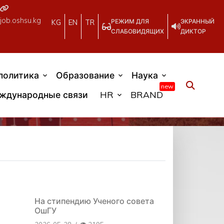
job.oshsu.kg
РЕЖИМ ДЛЯ
ЭКРАННЫЙ
KG
EN
TR
СЛАБОВИДЯЩИХ
ДИКТОР
политика
Образование
Наука
new
ждународные связи
HR
BRAND
На стипендию Ученого совета
ОшГУ