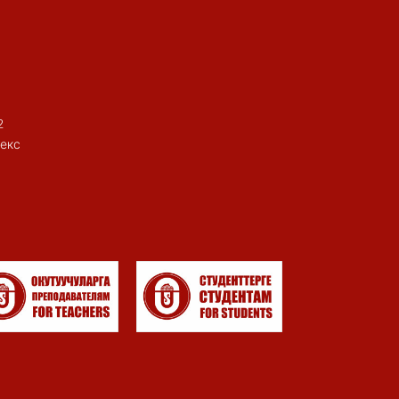
2
екс