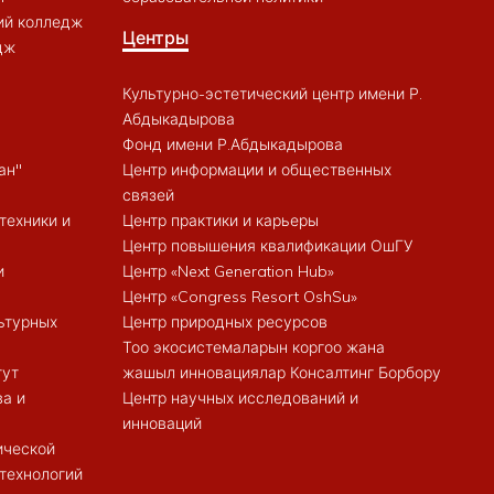
ий колледж
Центры
дж
Культурно-эстетический центр имени Р.
Абдыкадырова
Фонд имени Р.Абдыкадырова
ан"
Центр информации и общественных
связей
техники и
Центр практики и карьеры
Центр повышения квалификации ОшГУ
и
Центр «Next Generation Hub»
Центр «Congress Resort OshSu»
ьтурных
Центр природных ресурсов
Тоо экосистемаларын коргоо жана
тут
жашыл инновациялар Консалтинг Борбору
ва и
Центр научных исследований и
инноваций
ической
 технологий