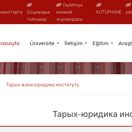
ОшМУнун
риенттерге
Социалдык
илимий
KÜTÜPHANE
job
түйүндөр
журналдары
nasayfa
Üniversite
İletişim
Eğitim
Araş
Тарых жана юридика институту
Тарых-юридика ин