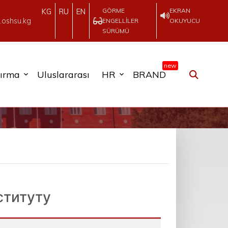
GÖRME
EKRAN
KG
RU
EN
.oshsu.kg
ENGELLILER
OKUYUCU
SÜRÜMÜ
new
tırma
Uluslararası
HR
BRAND
ституту