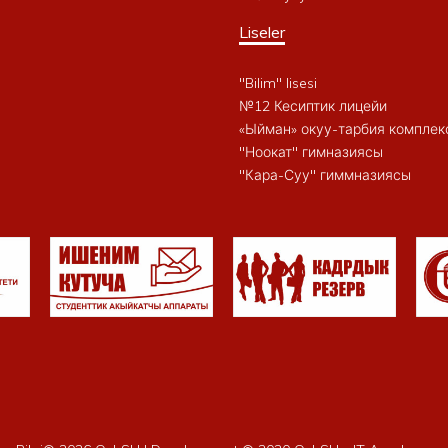
Liseler
"Bilim" lisesi
№12 Кесиптик лицейи
«Ыйман» окуу-тарбия комплек
"Ноокат" гимназиясы
"Кара-Суу" гиммназиясы