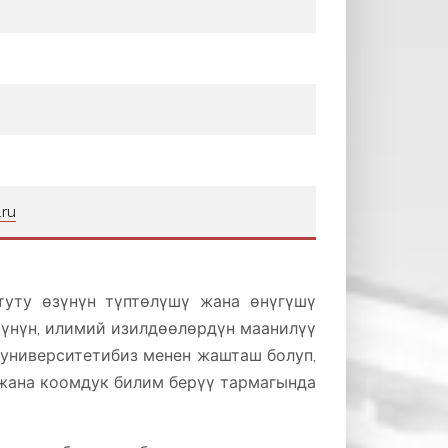
ru
туту өзүнүн түптөлүшү жана өнүгүшү
үүнүн, илимий изилдөөлөрдүн маанилүү
 университетибиз менен жашташ болуп,
 жана коомдук билим берүү тармагында