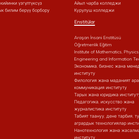
кийинки үзгүлтүксүз
Айыл чарба колледжи
к билим берүү борбору
Курулуш колледжи
Enstitülar
Araşan İnsani Enstitüsü
Öğretmenlik Eğitim
Institute of Mathematics, Physics
Engineering and Information Te
Экономика, бизнес жана мен
институту
Филология жана маданият ар
коммуникация институту
Тарых жана юридика институт
Педагогика, искусство жана
журналистика институту
Табият таануу, дене тарбия, 
агрардык технологиялар инст
Нанотехнология жана жасалма
институту