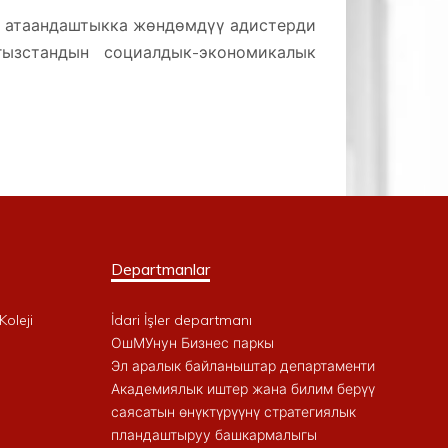
де атаандаштыкка жөндөмдүү адистерди
ызстандын социалдык-экономикалык
Departmanlar
Koleji
İdari İşler departmanı
ОшМУнун Бизнес паркы
Эл аралык байланыштар департаменти
Академиялык иштер жана билим берүү
саясатын өнүктүрүүнү стратегиялык
пландаштыруу башкармалыгы