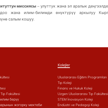
итуттун миссиясы
– улуттук жана эл аралык деңгээл
рдоо жана илим-билимди өнүктүрүү аркылуу Кырг
үнө салым кошуу.
Kolejler
kültesi
Uluslararası Eğitim Programları 
i
Tıp Koleji
tesi
Finans ve Hukuk Koleji
 Tıp Fakültesi
Uzgen Uluslararası Tıp Fakültesi
билим берүү
STEM İnovasyon Koleji
арынын жогорку мектеби
Endüstri ve Pedagoji Koleji