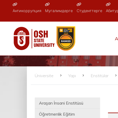
Антикоррупция
Мугалимдерге
Студенттерге
Абиту
A
Üniversite
Yapı
Enstitülar
Araşan İnsani Enstitüsü
Öğretmenlik Eğitim