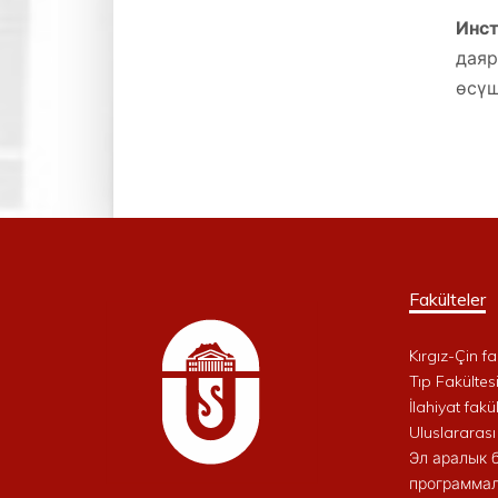
Инст
дая
өсүш
Fakülteler
Kırgız-Çin fa
Tıp Fakültes
İlahiyat fakül
Uluslararası
Эл аралык 
программал