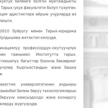
куктук билимге болгон муктаждыкты
Тарых-укук факультети болуп түзүлгөн.
ция адистиктери айрым учурларда өз
лишти.
810 буйругу менен Тарых-юридика
Г.Кулдышева жетектеп келүүдө.
кациялуу профессордук-окутуучулук
ен таанымал. Институтта тарых,
 тиешелүү багыттар боюнча бакавриат
үүчүлөр Кыргызстандын жана башка
ө.
кеттик университетинин алдыңкы
заманбап билим берүү технологияларын
 берүүнү камсыздоодо жана коомдогу
өлөрдү жүргүзүүдө.