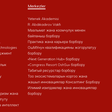
Merkezler
Yetenek Akademisi
R. Abdıkadırov Vakfı
Маалымат жана коомчулук менен
байланыш борбору
,
Практика жана карьера борбору
chnologies
ОшМУнун квалификацияны жогорулатуу
еджмент
борбору
«Next Generation Hub» борбору
алык
«Congress Resort OshSu» борбору
Табигый ресурстар борбору
у
Тоо экосистемаларын коргоо жана
жашыл инновациялар Консалтинг Борбору
Илимий изилдөөлөр жана инновациялар
туризм жана
борбору
итуту
 интеллект