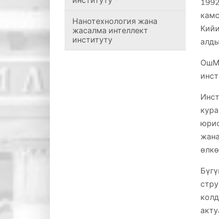
институту
199
камс
Нанотехнология жана
Кийи
жасалма интеллект
институту
алды
ОшМ
инст
Инс
кур
юрис
жан
өлкө
Бүг
стру
колд
акту