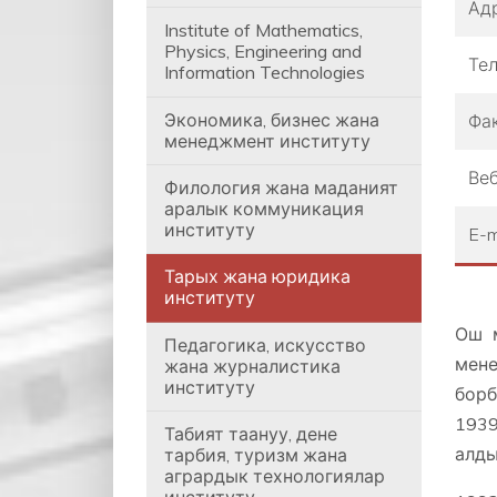
Ад
Institute of Mathematics,
Physics, Engineering and
Те
Information Technologies
Экономика, бизнес жана
Фа
менеджмент институту
Веб
Филология жана маданият
аралык коммуникация
институту
E-m
Тарых жана юридика
институту
Ош м
Педагогика, искусство
мене
жана журналистика
институту
борб
1939
Табият таануу, дене
алды
тарбия, туризм жана
агрардык технологиялар