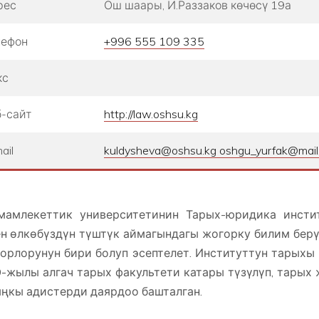
рес
Ош шаары, И.Раззаков көчөсү 19а
лефон
+996 555 109 335
кс
-сайт
http://law.oshsu.kg
ail
kuldysheva@oshsu.kg oshgu_yurfak@mail.
амлекеттик университетинин Тарых-юридика инсти
н өлкөбүздүн түштүк аймагындагы жогорку билим бер
орлорунун бири болуп эсептелет. Институттун тарыхы
-жылы алгач тарых факультети катары түзүлүп, тарых
ңкы адистерди даярдоо башталган.