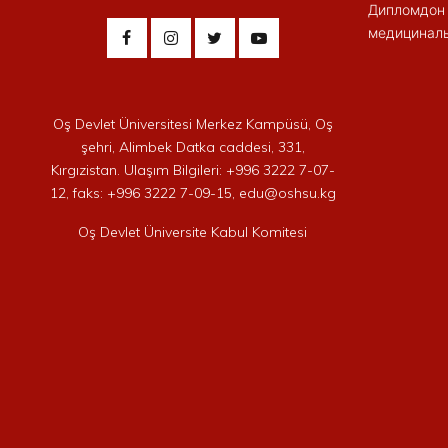
Дипломдон 
медициналы
Oş Devlet Üniversitesi Merkez Kampüsü, Oş
şehri, Alimbek Datka caddesi, 331,
Kırgızistan. Ulaşım Bilgileri: +996 3222 7-07-
12, faks: +996 3222 7-09-15, edu@oshsu.kg
Oş Devlet Üniversite Kabul Komitesi