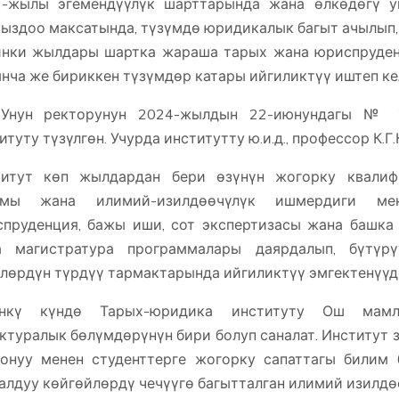
2-жылы эгемендүүлүк шарттарында жана өлкөдөгү у
ыздоо максатында, түзүмдө юридикалык багыт ачылып, 
нки жылдары шартка жараша тарых жана юриспруден
нча же бириккен түзүмдөр катары ийгиликтүү иштеп ке
Унун ректорунун 2024-жылдын 22-июнундагы № 2
итуту түзүлгөн. Учурда институтту ю.и.д., профессор К.
титут көп жылдардан бери өзүнүн жогорку квалифи
амы жана илимий-изилдөөчүлүк ишмердиги мен
пруденция, бажы иши, сот экспертизасы жана башка
а магистратура программалары даярдалып, бүтүр
лөрдүн түрдүү тармактарында ийгиликтүү эмгектенүүд
үнкү күндө Тарых-юридика институту Ош мамле
ктуралык бөлүмдөрүнүн бири болуп саналат. Институт 
онуу менен студенттерге жогорку сапаттагы билим
алдуу көйгөйлөрдү чечүүгө багытталган илимий изилдө