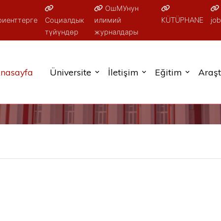
ОшМУнун
риенттерге
Социалдык
илимий
KÜTÜPHANE
job
түйүндөр
журналдары
nasayfa
Üniversite
İletişim
Eğitim
Araş