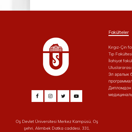
Fakülteler
Kırgız-Çin fa
Tıp Fakültes
İlahiyat fakül
Uluslararası
Эл аралык 
программал
Дипломдон 
медициналы
Oş Devlet Üniversitesi Merkez Kampüsü, Oş
şehri, Alimbek Datka caddesi, 331,