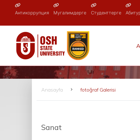
Антикоррупция
Мугалимдерге
Студенттерге
Абиту
A
Anasayfa
fotoğraf Galerisi
Sanat