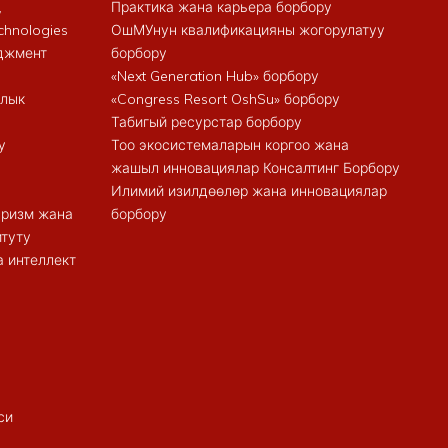
,
Практика жана карьера борбору
chnologies
ОшМУнун квалификацияны жогорулатуу
еджмент
борбору
«Next Generation Hub» борбору
алык
«Congress Resort OshSu» борбору
Табигый ресурстар борбору
у
Тоо экосистемаларын коргоо жана
жашыл инновациялар Консалтинг Борбору
Илимий изилдөөлөр жана инновациялар
туризм жана
борбору
итуту
 интеллект
си