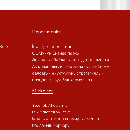
Departmanlar
Koleji
İdari İşler departmanı
ОшМУнун Бизнес паркы
Эл аралык байланыштар департаменти
Академиялык иштер жана билим берүү
саясатын өнүктүрүүнү стратегиялык
пландаштыруу башкармалыгы
Merkezler
Yetenek Akademisi
R. Abdıkadırov Vakfı
Маалымат жана коомчулук менен
байланыш борбору