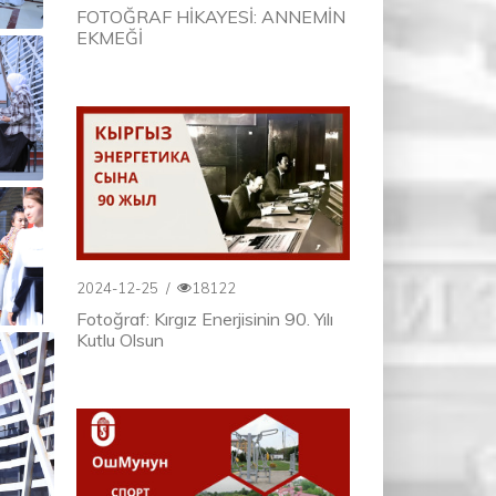
FOTOĞRAF HİKAYESİ: ANNEMİN
EKMEĞİ
2024-12-25
/
18122
Fotoğraf: Kırgız Enerjisinin 90. Yılı
Kutlu Olsun