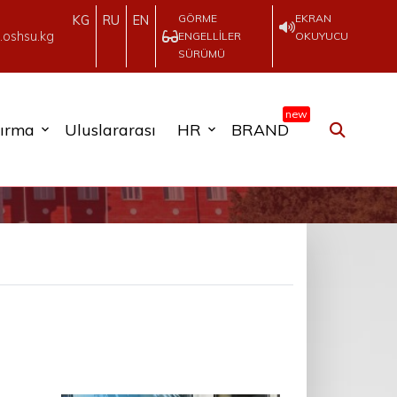
GÖRME
EKRAN
KG
RU
EN
.oshsu.kg
ENGELLILER
OKUYUCU
SÜRÜMÜ
new
tırma
Uluslararası
HR
BRAND