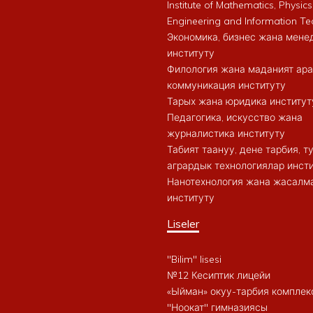
Institute of Mathematics, Physics
Engineering and Information Te
Экономика, бизнес жана мен
институту
Филология жана маданият ар
коммуникация институту
Тарых жана юридика институт
Педагогика, искусство жана
журналистика институту
Табият таануу, дене тарбия, 
агрардык технологиялар инст
Нанотехнология жана жасалма
институту
Liseler
"Bilim" lisesi
№12 Кесиптик лицейи
«Ыйман» окуу-тарбия комплек
"Ноокат" гимназиясы