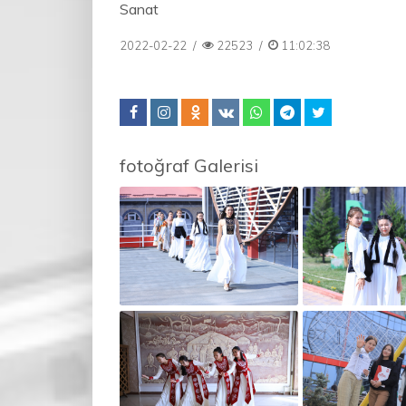
Sanat
2022-02-22
/
22523
/
11:02:38
fotoğraf Galerisi