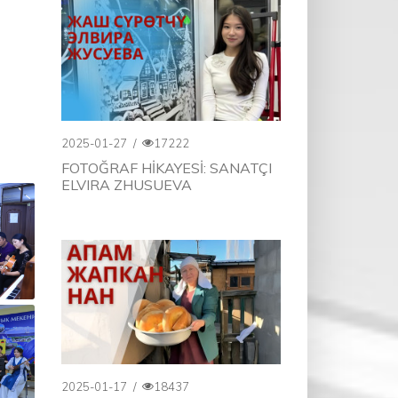
2025-01-27
/
17222
FOTOĞRAF HİKAYESİ: SANATÇI
ELVIRA ZHUSUEVA
2025-01-17
/
18437