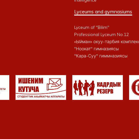
Intelligence
Lyceums and gymnasiums
Lyceum of "Bilim"
Professional Lyceum No.12
«Ыйман» окуу-тарбия комплек
"Ноокат" гимназиясы
"Кара-Суу" гиммназиясы