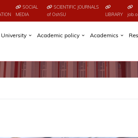
SOCIAL
SCIENTIFIC JOURNALS
ATION
MEDIA
of OshSU
LIBRARY
job.o
University
Academic policy
Academics
Res