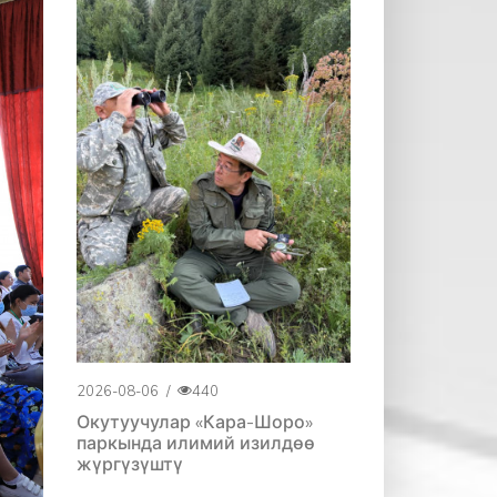
2026-08-06
/
440
Окутуучулар «Кара-Шоро»
паркында илимий изилдөө
жүргүзүштү