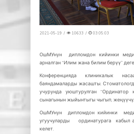
2021-05-19
/
10633
/
03:05:03
ОшМУнун дипломдон кийинки медиц
арналган “Илим жана билим берүү” дег
Конференцияда клиникалык наса
баяндамаларды жасашты. Стоматологд
учурунда уюштурулган “Ординатор 
сынагынын жыйынтыгы чыгып, жеңүүчүл
ОшМУнун дипломдон кийинки меди
угуучуларды ординатурага кабыл а
келет.