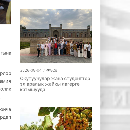
гына
2026-08-04
/
828
рлор
Окутуучулар жана студенттер
демия
эл аралык жайкы лагерге
олик
катышууда
.
юнча
рдап