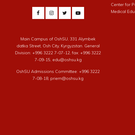
Center for 
Medical Edu
Main Campus of OshSU, 331 Alymbek
datka Street, Osh City, Kyrgyzstan. General
Division: +996 3222 7-07-12, fax: +996 3222
7-09-15, edu@oshsu.kg
OshSU Admissions Committee: +996 3222
7-08-18, priem@oshsu.kg