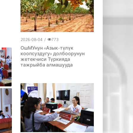
2026-08-04
/
773
ОшМУнун «Азык-түлүк
коопсуздугу» долбоорунун
жетекчиси Түркияда
тажрыйба алмашууда