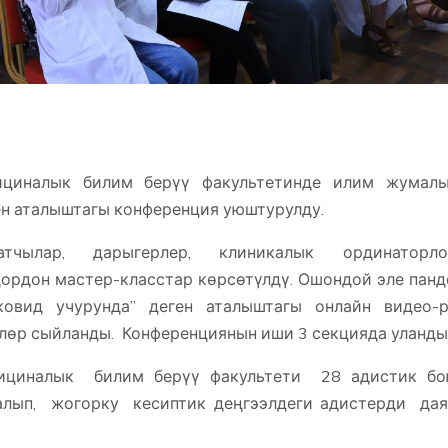
иналык билим берүү факультетинде илим жумалы
ен аталыштагы конференция уюштурулду.
атчылар, дарыгерлер, клиникалык ординаторло
ордон мастер-класстар көрсөтүлдү. Ошондой эле пан
ковид учурунда” деген аталыштагы онлайн видео-р
өр сыйланды. Конференциянын иши 3 секцияда уланды
циналык билим берүү факультети 28 адистик бо
лып, жогорку кесиптик деңгээлдеги адистерди дая