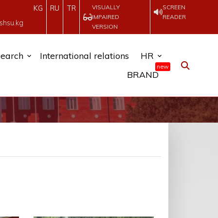
VISUALLY
SCREEN
KG
RU
TR
IMPAIRED
READER
shsu.kg
VERSION
earch
International relations
HR
new
BRAND