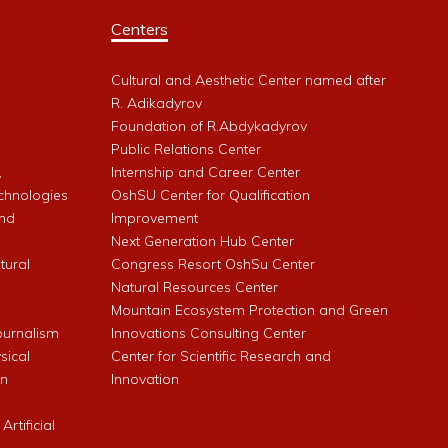
Centers
Cultural and Aesthetic Center named after
R. Adikadyrov
l
Foundation of R.Abdykadyrov
Public Relations Center
,
Internship and Career Center
chnologies
OshSU Center for Qualification
and
Improvement
Next Generation Hub Center
ltural
Congress Resort OshSu Center
Natural Resources Center
Mountain Ecosystem Protection and Green
Journalism
Innovations Consulting Center
sical
Center for Scientific Research and
an
Innovation
rtificial