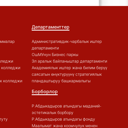
Департаменттер
аммалар
Административдик-чарбалык иштер
департаменти
ОшМУнун Бизнес паркы
лледжи
Эл аралык байланыштар департаменти
к колледжи
Академиялык иштер жана билим берүү
саясатын өнүктүрүүнү стратегиялык
к колледжи
пландаштыруу башкармалыгы
Борборлор
Р.Абдыкадыров атындагы маданий-
эстетикалык борбору
туту
Р.Абдыкадыров атындагы фонду
Маалымат жана коомчулук менен