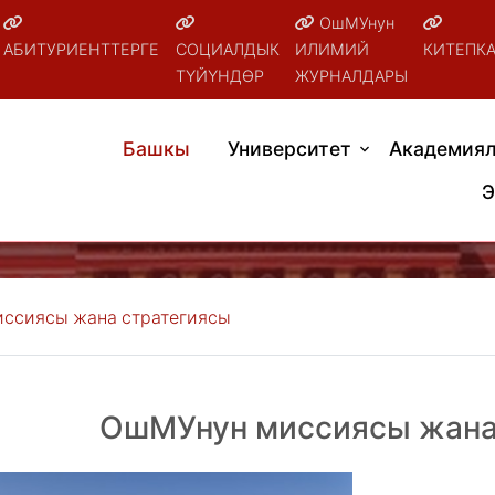
ОшМУнун
АБИТУРИЕНТТЕРГЕ
СОЦИАЛДЫК
ИЛИМИЙ
КИТЕПК
ТҮЙҮНДӨР
ЖУРНАЛДАРЫ
Башкы
Университет
Академиял
Э
ссиясы жана стратегиясы
ОшМУнун миссиясы жана