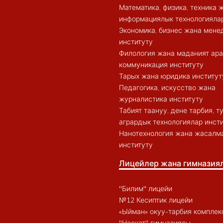
Математика, физика, техника 
информациялык технологиялар
Экономика, бизнес жана мен
институту
Филология жана маданият ар
коммуникация институту
Тарых жана юридика институт
Педагогика, искусство жана
журналистика институту
Табият таануу, дене тарбия, 
агрардык технологиялар инст
Нанотехнология жана жасалма
институту
Лицейлер жана гимназия
"Билим" лицейи
№12 Кесиптик лицейи
«Ыйман» окуу-тарбия комплек
"Ноокат" гимназиясы