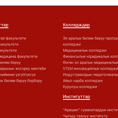
ттер
Колледждер
ай факультети
Эл аралык билим берүү прогр
акультети
колледжи
акультети
Медициналык колледжи
медицина факультети
Финансылык-юридикалык кол
билим берүү
Өзгөн эл аралык медициналы
арынын жогорку мектеби
STEM инновациялык колледжи
кийинки үзгүлтүксүз
Индустриалдык-педагогикалы
к билим берүү борбору
Айыл чарба колледжи
Курулуш колледжи
Институттар
"Арашан" гуманитардык инсти
Чыгыш таануу институту