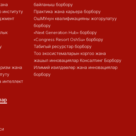
жана
байланыш борбору
 институту
Практика жана карьера борбору
еджмент
ОшМУнун квалификацияны жогорулатуу
борбору
алык
«Next Generation Hub» борбору
«Congress Resort OshSu» борбору
у
Табигый ресурстар борбору
Тоо экосистемаларын коргоо жана
жашыл инновациялар Консалтинг Борбору
туризм жана
Илимий изилдөөлөр жана инновациялар
итуту
борбору
 интеллект
лар
си