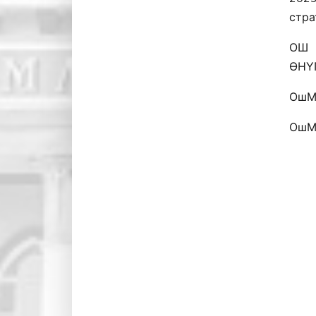
стра
ОШ 
ӨНҮ
ОшМ
ОшМ