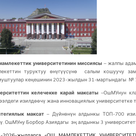
амлекеттик университетинин миссиясы
– жалпы адам
лекеттин туруктуу өнүгүүсүнө салым кошуучу зам
муштуулар кеңешинин 2023-жылдын 31-мартындагы №
ерситеттин келечекке карай максаты
–ОшМУнун кла
ээлдеги изилдөөчү жана инновациялык университетке 
атегиялык максат
– Дүйнөнүн алдынкы ТОП-700 изил
ү. ОшМУну Борбор Азиядагы эң алдынкы 3 университет
3-2026-жылдарга «ОШ МАМЛЕКЕТТИК УНИВЕРСИТЕ