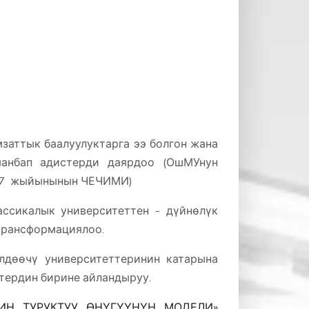
заттык баалуулуктарга ээ болгон жана
анбап адистерди даярдоо (ОшМУнун
 7 жыйынынын ЧЕЧИМИ)
ссикалык университеттен - дүйнөлүк
трансформациялоо.
дөөчү университеттеринин катарына
тердин бирине айландыруу.
ТИН ТУРУКТУУ ӨНҮГҮҮНҮН МОДЕЛИ»