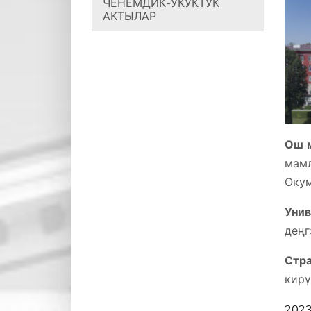
ЧЕНЕМДИК-УКУКТУК
АКТЫЛАР
Ош м
мам
Оку
Унив
деңг
Стр
кирү
202