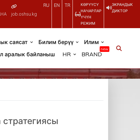
КӨРҮҮСҮ
ЭКРАНДЫК
RU
EN
TR
НАЧАРЛАР
ДИКТОР
АНА
job.oshsu.kg
ҮЧҮН
РЕЖИМ
ык саясат
Билим берүү
Илим
new
л аралык байланыш
HR
BRAND
 стратегиясы