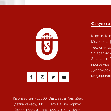
Факульте
Кыргыз-Кыт
Медицина ф
Теология ф
Эл аралык 
Эл аралык 
программал
Дипломдон 
медициналы
Кыргызстан, 723500, Ош шаары, Алымбек
датка көчөсү, 331, ОшМУ Башкы корпус
Жалпы бөлүм: +996 3222 7-07-12, факс