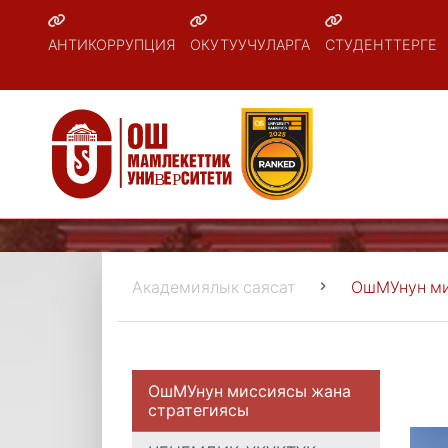
АНТИКОРРУПЦИЯ
ОКУТУУЧУЛАРГА
СТУДЕНТТЕРГЕ
Академиялык саясат
ОшМУнун ми
ОшМУнун миссиясы жана
стратегиясы