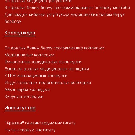
Эл аралык медицина факультети
Эл аралык билим берүү программаларынын жогорку мектеби
Дипломдон кийинки үзгүлтүксүз медициналык билим берүү
борбору
Колледждер
Эл аралык билим берүү программалар колледжи
Медициналык колледжи
Финансылык-юридикалык коллледжи
Өзгөн эл аралык медициналык колледжи
STEM инновациялык колледжи
Индустриалдык-педагогикалык колледжи
Айыл чарба колледжи
Курулуш колледжи
Институттар
"Арашан" гуманитардык институту
Чыгыш таануу институту