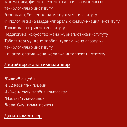
Математика, физика, техника жана информациялык
технологиялар институту
Экономика, бизнес жана менеджмент институту
Филология жана маданият аралык коммуникация институту
Тарых жана юридика институту
Педагогика, искусство жана журналистика институту
Табият таануу, дене тарбия, туризм жана агрардык
технологиялар институту
Нанотехнология жана жасалма интеллект институту
Лицейлер жана гимназиялар
"Билим" лицейи
№12 Кесиптик лицейи
«Ыйман» окуу-тарбия комплекси
"Ноокат" гимназиясы
"Кара-Суу" гиммназиясы
Департаменттер