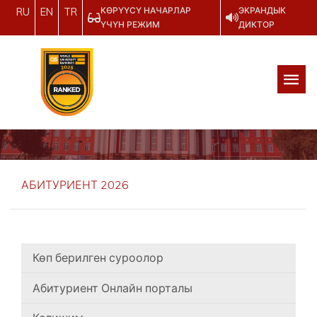
КӨРҮҮСҮ НАЧАРЛАР
ЭКРАНДЫК
RU
EN
TR
ҮЧҮН РЕЖИМ
ДИКТОР
АБИТУРИЕНТ 2026
Көп берилген суроолор
Абитуриент Онлайн порталы