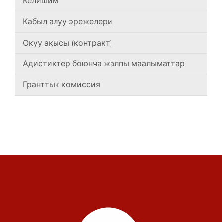
Келишим
Кабыл алуу эрежелери
Окуу акысы (контракт)
Адистиктер боюнча жалпы маалыматтар
Гранттык комиссия