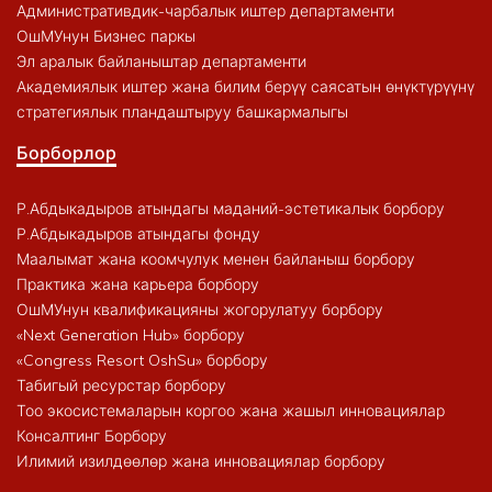
Административдик-чарбалык иштер департаменти
ОшМУнун Бизнес паркы
Эл аралык байланыштар департаменти
Академиялык иштер жана билим берүү саясатын өнүктүрүүнү
стратегиялык пландаштыруу башкармалыгы
Борборлор
Р.Абдыкадыров атындагы маданий-эстетикалык борбору
Р.Абдыкадыров атындагы фонду
Маалымат жана коомчулук менен байланыш борбору
Практика жана карьера борбору
ОшМУнун квалификацияны жогорулатуу борбору
«Next Generation Hub» борбору
«Congress Resort OshSu» борбору
Табигый ресурстар борбору
Тоо экосистемаларын коргоо жана жашыл инновациялар
Консалтинг Борбору
Илимий изилдөөлөр жана инновациялар борбору