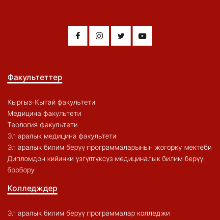
Факультеттер
Кыргыз-Кытай факультети
Медицина факультети
Теология факультети
Эл аралык медицина факультети
Эл аралык билим берүү программаларынын жогорку мектеби
Дипломдон кийинки үзгүлтүксүз медициналык билим берүү
борбору
Колледждер
Эл аралык билим берүү программалар колледжи