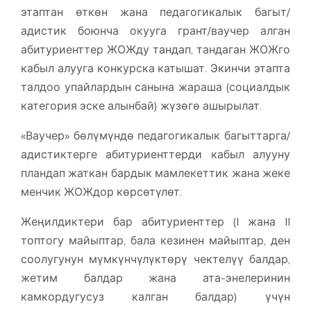
этаптан өткөн жана педагогикалык багыт/
адистик боюнча окууга грант/ваучер алган
абитуриенттер ЖОЖду тандап, тандаган ЖОЖго
кабыл алууга конкурска катышат. Экинчи этапта
талдоо упайлардын санына жараша (социалдык
категория эске алынбай) жүзөгө ашырылат.
«Ваучер» бөлүмүндө педагогикалык багыттарга/
адистиктерге абитуриенттерди кабыл алууну
пландап жаткан бардык мамлекеттик жана жеке
менчик ЖОЖдор көрсөтүлөт.
Жеңилдиктери бар абитуриенттер (I жана II
топтогу майыптар, бала кезинен майыптар, ден
соолугунун мүмкүнчүлүктөрү чектелүү балдар,
жетим балдар жана ата-энелеринин
камкордугусуз калган балдар) үчүн