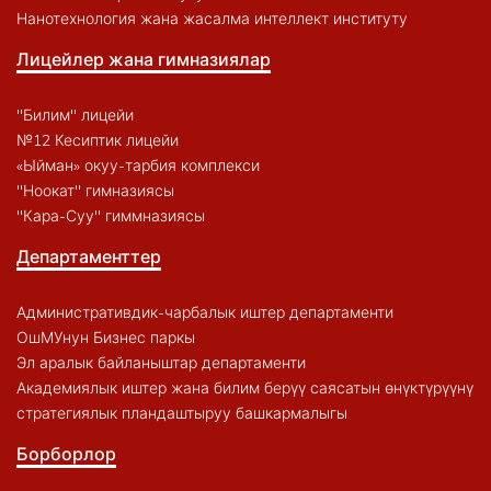
Нанотехнология жана жасалма интеллект институту
Лицейлер жана гимназиялар
"Билим" лицейи
№12 Кесиптик лицейи
«Ыйман» окуу-тарбия комплекси
"Ноокат" гимназиясы
"Кара-Суу" гиммназиясы
Департаменттер
Административдик-чарбалык иштер департаменти
ОшМУнун Бизнес паркы
Эл аралык байланыштар департаменти
Академиялык иштер жана билим берүү саясатын өнүктүрүүнү
стратегиялык пландаштыруу башкармалыгы
Борборлор