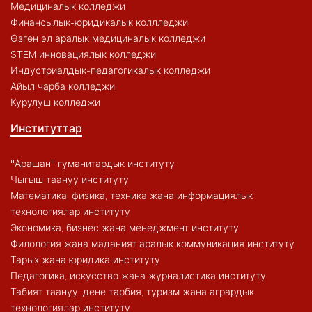
Медициналык колледжи
Финансылык-юридикалык коллледжи
Өзгөн эл аралык медициналык колледжи
STEM инновациялык колледжи
Индустриалдык-педагогикалык колледжи
Айыл чарба колледжи
Курулуш колледжи
Институттар
"Арашан" гуманитардык институту
Чыгыш таануу институту
Математика, физика, техника жана информациялык
технологиялар институту
Экономика, бизнес жана менеджмент институту
Филология жана маданият аралык коммуникация институту
Тарых жана юридика институту
Педагогика, искусство жана журналистика институту
Табият таануу, дене тарбия, туризм жана агрардык
технологиялар институту