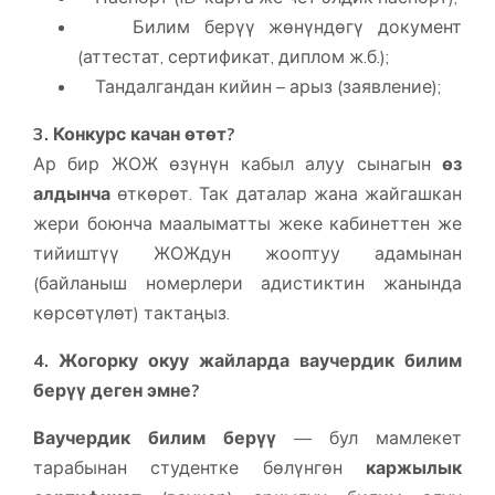
Билим берүү жөнүндөгү документ
(аттестат, сертификат, диплом ж.б.);
Тандалгандан кийин – арыз (заявление);
3. Конкурс качан өтөт?
Ар бир ЖОЖ өзүнүн кабыл алуу сынагын
өз
алдынча
өткөрөт. Так даталар жана жайгашкан
жери боюнча маалыматты жеке кабинеттен же
тийиштүү ЖОЖдун жооптуу адамынан
(байланыш номерлери адистиктин жанында
көрсөтүлөт) тактаңыз.
4. Жогорку окуу жайларда ваучердик билим
берүү деген эмне?
Ваучердик билим берүү
— бул мамлекет
тарабынан студентке бөлүнгөн
каржылык