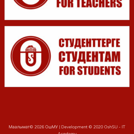
Маалымат©
2026 ОшМУ | Development © 2020 OshSU - IT
Academy