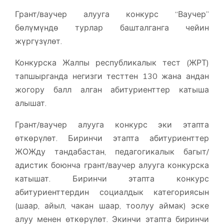
Грант/ваучер алууга конкурс “Ваучер”
бөлүмүндө турлар башталганга чейин
жүргүзүлөт.
Конкурска Жалпы республикалык тест (ЖРТ)
тапшырганда негизги тесттен 130 жана андан
жогору балл алган абитуриенттер катыша
алышат.
Грант/ваучер алууга конкурс эки этапта
өткөрүлөт. Биринчи этапта абитуриенттер
ЖОЖду тандабастан, педагогикалык багыт/
адистик боюнча грант/ваучер алууга конкурска
катышат. Биринчи этапта конкурс
абитуриенттердин социалдык категориясын
(шаар, айыл, чакан шаар, тоолуу аймак) эске
алуу менен өткөрүлөт. Экинчи этапта биринчи