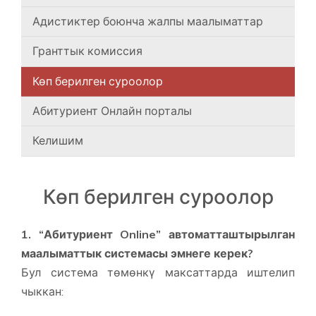
Адистиктер боюнча жалпы маалыматтар
Гранттык комиссия
Көп берилген суроолор
Абитуриент Онлайн порталы
Келишим
Көп берилген суроолор
1. “Абитуриент Online” автоматташтырылган
маалыматтык системасы эмнеге керек?
Бул система төмөнкү максаттарда иштелип
чыккан: