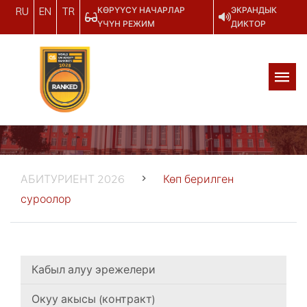
КӨРҮҮСҮ НАЧАРЛАР
ЭКРАНДЫК
RU
EN
TR
ҮЧҮН РЕЖИМ
ДИКТОР
АБИТУРИЕНТ 2026
Көп берилген
суроолор
Кабыл алуу эрежелери
Окуу акысы (контракт)