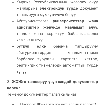
Кыргыз Республикасынын жогорку окуу
жайларына
электрондук түрдө
документ
тапшырууга мүмкүнчүлүк берүү;
Абитуриенттерге
университеттер жана
адистиктер жөнүндө маалымат алуу
,
тандоо жана керектүү байланыштарды
камсыз кылуу;
Бүткүл өлкө боюнча
тапшыруучу
абитуриенттердин маалыматтарын
борборлоштурулган тартипте каттоо,
рейтингдик тизмелерди автоматтык түрдө
түзүү.
2. ЖОЖго тапшыруу үчүн кандай документтер
керек?
Төмөнкү документтер талап кылынат:
Паспорт (ID-карта же чет элдик паспорт);