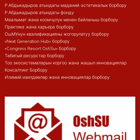
Р.Абдыкадыров атындагы маданий-эстетикалык борбору
Р.Абдыкадыров атындагы фонду
Маалымат жана коомчулук менен байланыш борбору
Практика жана карьера борбору
ОшМУнун квалификацияны жогорулатуу борбору
«Next Generation Hub» борбору
«Congress Resort OshSu» борбору
Табигый ресурстар борбору
Тоо экосистемаларын коргоо жана жашыл инновациялар
Консалтинг Борбору
Илимий изилдөөлөр жана инновациялар борбору