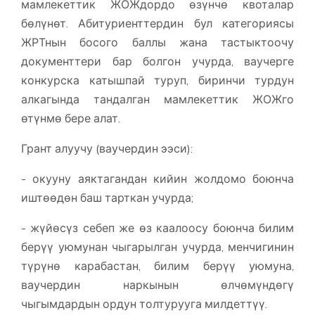
мамлекеттик ЖОЖдордо өзүнчө квоталар
бөлүнөт. Абитуриенттердин бул категориясы
ЖРТнын босого баллы жана тастыктоочу
документтери бар болгон учурда, ваучерге
конкурска катышпай туруп, биринчи турдун
алкагында тандалган мамлекеттик ЖОЖго
өтүнмө бере алат.
Грант алуучу (ваучердин ээси):
- окууну аяктагандан кийин жолдомо боюнча
иштөөдөн баш тарткан учурда;
- жүйөсүз себеп же өз каалоосу боюнча билим
берүү уюмунан чыгарылган учурда, менчигинин
түрүнө карабастан, билим берүү уюмуна,
ваучердин наркынын өлчөмүндөгү
чыгымдардын ордун толтурууга милдеттүү.