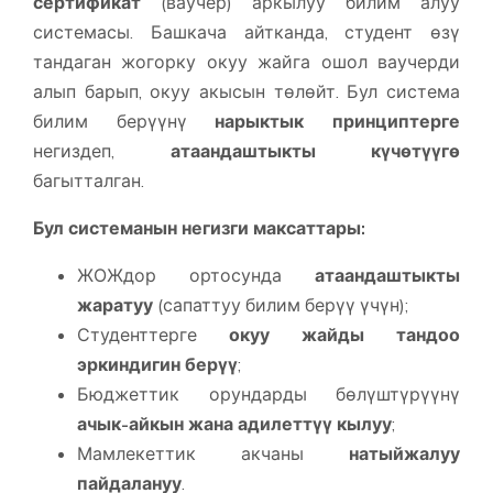
сертификат
(ваучер) аркылуу билим алуу
системасы. Башкача айтканда, студент өзү
тандаган жогорку окуу жайга ошол ваучерди
алып барып, окуу акысын төлөйт. Бул система
билим берүүнү
нарыктык принциптерге
негиздеп,
атаандаштыкты күчөтүүгө
багытталган.
Бул системанын негизги максаттары:
ЖОЖдор ортосунда
атаандаштыкты
жаратуу
(сапаттуу билим берүү үчүн);
Студенттерге
окуу жайды тандоо
эркиндигин берүү
;
Бюджеттик орундарды бөлүштүрүүнү
ачык-айкын жана адилеттүү кылуу
;
Мамлекеттик акчаны
натыйжалуу
пайдалануу
.