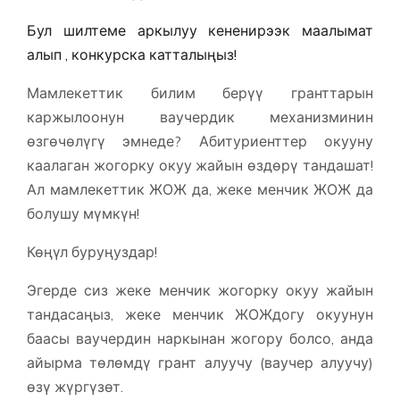
Бул шилтеме аркылуу кененирээк маалымат
алып , конкурска катталыңыз!
Мамлекеттик билим берүү гранттарын
каржылоонун ваучердик механизминин
өзгөчөлүгү эмнеде? Абитуриенттер окууну
каалаган жогорку окуу жайын өздөрү тандашат!
Ал мамлекеттик ЖОЖ да, жеке менчик ЖОЖ да
болушу мүмкүн!
Көңүл буруңуздар!
Эгерде сиз жеке менчик жогорку окуу жайын
тандасаңыз, жеке менчик ЖОЖдогу окуунун
баасы ваучердин наркынан жогору болсо, анда
айырма төлөмдү грант алуучу (ваучер алуучу)
өзү жүргүзөт.