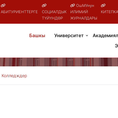
ОшМУнун
АБИТУРИЕНТТЕРГЕ
СОЦИАЛДЫК
ИЛИМИЙ
КИТЕПК
ТҮЙҮНДӨР
ЖУРНАЛДАРЫ
Башкы
Университет
Академиял
Э
Колледждер