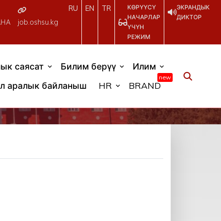
КӨРҮҮСҮ
ЭКРАНДЫК
RU
EN
TR
НАЧАРЛАР
ДИКТОР
АНА
job.oshsu.kg
ҮЧҮН
РЕЖИМ
ык саясат
Билим берүү
Илим
new
л аралык байланыш
HR
BRAND