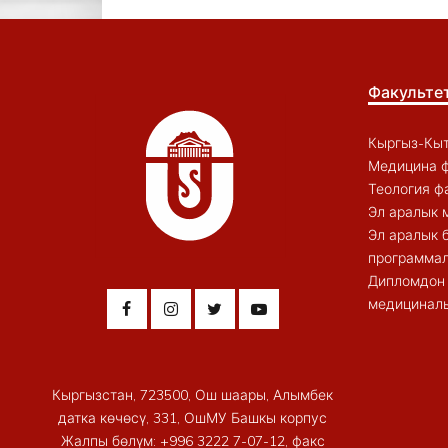
Факульте
Кыргыз-Кыт
Медицина ф
Теология ф
Эл аралык 
Эл аралык 
программал
Дипломдон 
медициналы
Кыргызстан, 723500, Ош шаары, Алымбек
датка көчөсү, 331, ОшМУ Башкы корпус
Жалпы бөлүм: +996 3222 7-07-12, факс