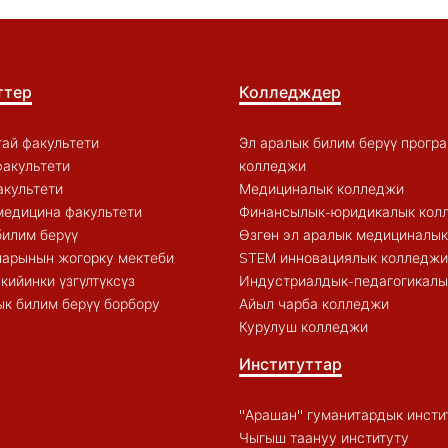
ттер
Колледждер
ай факультети
Эл аралык билим берүү прогр
акультети
колледжи
акультети
Медициналык колледжи
медицина факультети
Финансылык-юридикалык кол
билим берүү
Өзгөн эл аралык медициналы
арынын жогорку мектеби
STEM инновациялык колледжи
кийинки үзгүлтүксүз
Индустриалдык-педагогикалы
к билим берүү борбору
Айыл чарба колледжи
Курулуш колледжи
Институттар
"Арашан" гуманитардык инсти
Чыгыш таануу институту