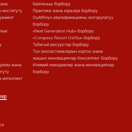
жана
байланыш борбору
 институту
Практика жана карьера борбору
еджмент
ОшМУнун квалификацияны жогорулатуу
борбору
алык
«Next Generation Hub» борбору
«Congress Resort OshSu» борбору
у
Табигый ресурстар борбору
Тоо экосистемаларын коргоо жана
жашыл инновациялар Консалтинг Борбору
туризм жана
Илимий изилдөөлөр жана инновациялар
итуту
борбору
 интеллект
лар
си