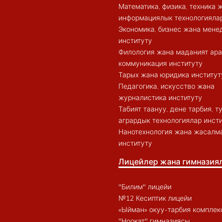
Математика, физика, техника 
информациялык технологиялар
Экономика, бизнес жана мен
институту
Филология жана маданият ар
коммуникация институту
Тарых жана юридика институт
Педагогика, искусство жана
журналистика институту
Табият таануу, дене тарбия, 
агрардык технологиялар инст
Нанотехнология жана жасалма
институту
Лицейлер жана гимназия
"Билим" лицейи
№12 Кесиптик лицейи
«Ыйман» окуу-тарбия комплек
"Ноокат" гимназиясы