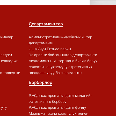
Департаменттер
аммалар
Административдик-чарбалык иштер
департаменти
ОшМУнун Бизнес паркы
лледжи
Эл аралык байланыштар департаменти
к колледжи
Академиялык иштер жана билим берүү
саясатын өнүктүрүүнү стратегиялык
к колледжи
пландаштыруу башкармалыгы
Борборлор
Р.Абдыкадыров атындагы маданий-
эстетикалык борбору
туту
Р.Абдыкадыров атындагы фонду
Маалымат жана коомчулук менен