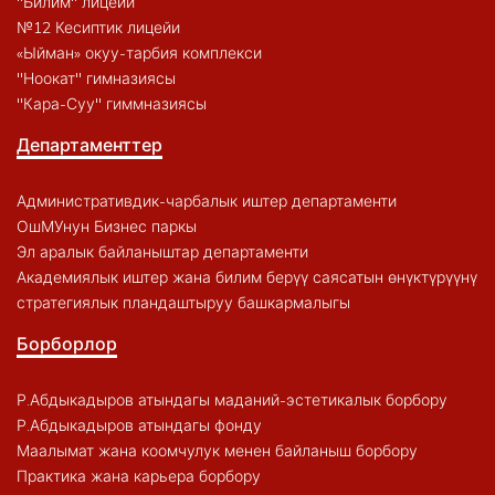
"Билим" лицейи
№12 Кесиптик лицейи
«Ыйман» окуу-тарбия комплекси
"Ноокат" гимназиясы
"Кара-Суу" гиммназиясы
Департаменттер
Административдик-чарбалык иштер департаменти
ОшМУнун Бизнес паркы
Эл аралык байланыштар департаменти
Академиялык иштер жана билим берүү саясатын өнүктүрүүнү
стратегиялык пландаштыруу башкармалыгы
Борборлор
Р.Абдыкадыров атындагы маданий-эстетикалык борбору
Р.Абдыкадыров атындагы фонду
Маалымат жана коомчулук менен байланыш борбору
Практика жана карьера борбору