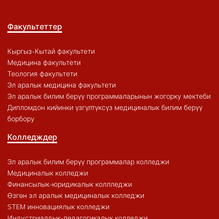
Факультеттер
Кыргыз-Кытай факультети
Медицина факультети
Теология факультети
Эл аралык медицина факультети
Эл аралык билим берүү программаларынын жогорку мектеби
Дипломдон кийинки үзгүлтүксүз медициналык билим берүү
борбору
Колледждер
Эл аралык билим берүү программалар колледжи
Медициналык колледжи
Финансылык-юридикалык коллледжи
Өзгөн эл аралык медициналык колледжи
STEM инновациялык колледжи
Индустриалдык-педагогикалык колледжи