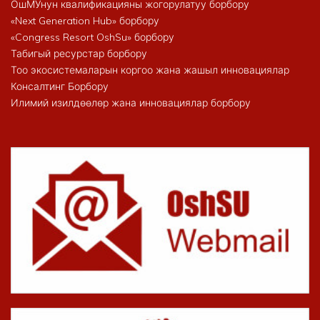
ОшМУнун квалификацияны жогорулатуу борбору
«Next Generation Hub» борбору
«Congress Resort OshSu» борбору
Табигый ресурстар борбору
Тоо экосистемаларын коргоо жана жашыл инновациялар
Консалтинг Борбору
Илимий изилдөөлөр жана инновациялар борбору