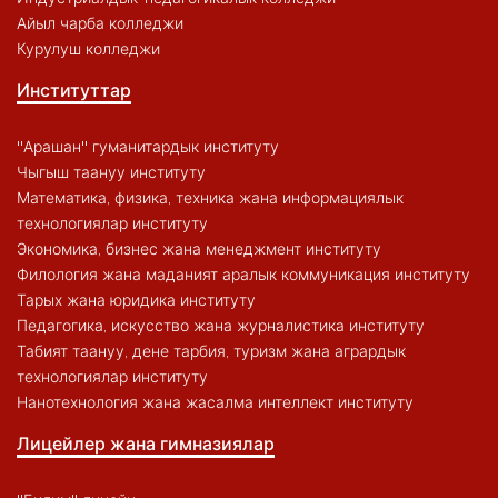
Айыл чарба колледжи
Курулуш колледжи
Институттар
"Арашан" гуманитардык институту
Чыгыш таануу институту
Математика, физика, техника жана информациялык
технологиялар институту
Экономика, бизнес жана менеджмент институту
Филология жана маданият аралык коммуникация институту
Тарых жана юридика институту
Педагогика, искусство жана журналистика институту
Табият таануу, дене тарбия, туризм жана агрардык
технологиялар институту
Нанотехнология жана жасалма интеллект институту
Лицейлер жана гимназиялар