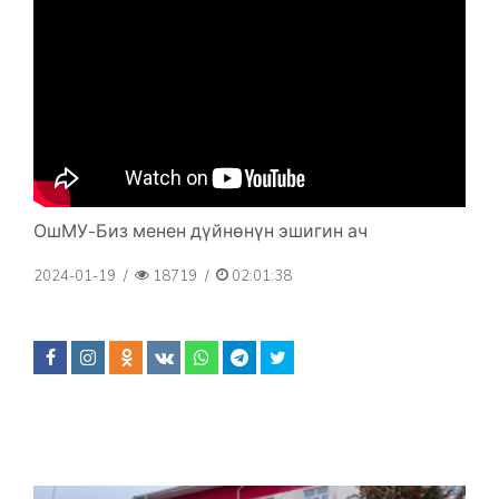
ОшМУ-Биз менен дүйнөнүн эшигин ач
2024-01-19
/
18719
/
02:01:38