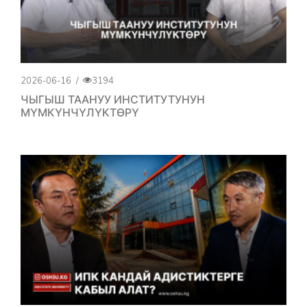
2026-06-16
/
3194
ЧЫГЫШ ТААНУУ ИНСТИТУТУНУН
МҮМКҮНЧҮЛҮКТӨРҮ