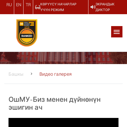
КӨРҮҮСҮ НАЧАРЛАР
ЭКРАНДЫК
RU
EN
TR
ҮЧҮН РЕЖИМ
ДИКТОР
Башкы
Видео галерея
ОшМУ-Биз менен дүйнөнүн
эшигин ач