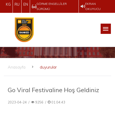
GÖRME ENGELLILER
EKRAN
KG
RU
EN
SÜRÜMÜ
OKUYUCU
Anasayfa
duyurular
Go Viral Festivaline Hoş Geldiniz
2023-04-24
/
9256
/
01:04:43