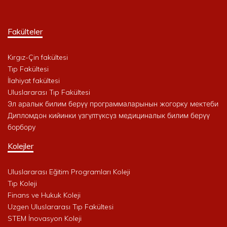
Fakülteler
Kırgız-Çin fakültesi
Tıp Fakültesi
İlahiyat fakültesi
Uluslararası Tıp Fakültesi
Эл аралык билим берүү программаларынын жогорку мектеби
Дипломдон кийинки үзгүлтүксүз медициналык билим берүү
борбору
Kolejler
Uluslararası Eğitim Programları Koleji
Tıp Koleji
Finans ve Hukuk Koleji
Uzgen Uluslararası Tıp Fakültesi
STEM İnovasyon Koleji