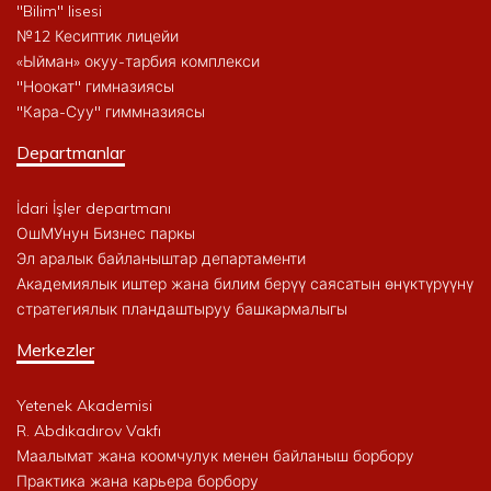
"Bilim" lisesi
№12 Кесиптик лицейи
«Ыйман» окуу-тарбия комплекси
"Ноокат" гимназиясы
"Кара-Суу" гиммназиясы
Departmanlar
İdari İşler departmanı
ОшМУнун Бизнес паркы
Эл аралык байланыштар департаменти
Академиялык иштер жана билим берүү саясатын өнүктүрүүнү
стратегиялык пландаштыруу башкармалыгы
Merkezler
Yetenek Akademisi
R. Abdıkadırov Vakfı
Маалымат жана коомчулук менен байланыш борбору
Практика жана карьера борбору