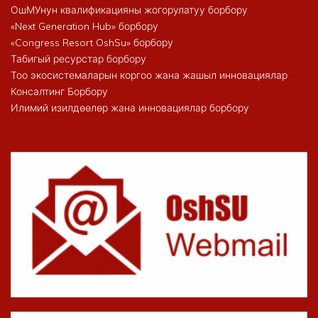
ОшМУнун квалификацияны жогорулатуу борбору
«Next Generation Hub» борбору
«Congress Resort OshSu» борбору
Табигый ресурстар борбору
Тоо экосистемаларын коргоо жана жашыл инновациялар
Консалтинг Борбору
Илимий изилдөөлөр жана инновациялар борбору