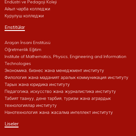
Endüstri ve Pedagoji Koleji
Айыл чарба колледжи
Курулуш колледжи
Enstitülar
Araşan İnsani Enstitüsü
Öğretmenlik Eğitim
Institute of Mathematics, Physics, Engineering and Information
Technologies
Экономика, бизнес жана менеджмент институту
Филология жана маданият аралык коммуникация институту
Тарых жана юридика институту
Педагогика, искусство жана журналистика институту
Табият таануу, дене тарбия, туризм жана агрардык
технологиялар институту
Нанотехнология жана жасалма интеллект институту
Liseler