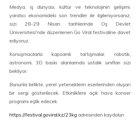
Medya, iş dünyası, kültür ve teknolojinin gelişimi,
yaratıcı ekonomideki son trendler ile ilgileniyorsanız,
sizi 28-29 Nisan tarihlerinde Oş Devlet
Üniversitesi'nde düzenlenen Go Viral festivaline davet
ediyoruz.
Konuşmacılarla kapsamlı tartışmalar, robotik,
astronomi, 3D baskı alanlarında ustalık sınıfları sizi
bekliyor.
Bununla birlikte, yerel yeteneklerin eserlerinden oluşan
bir sergi gösterilecek. Etkinliklere açık hava konser
programı eşlik edecek.
https://festival.goviral.kz/23kg
adresinden kaydolun