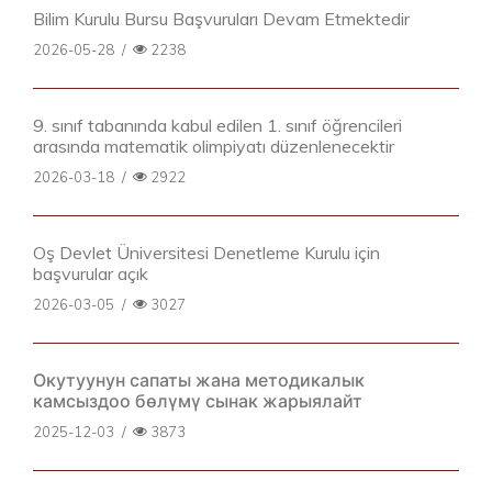
Bilim Kurulu Bursu Başvuruları Devam Etmektedir
2026-05-28
/
2238
9. sınıf tabanında kabul edilen 1. sınıf öğrencileri
arasında matematik olimpiyatı düzenlenecektir
2026-03-18
/
2922
Oş Devlet Üniversitesi Denetleme Kurulu için
başvurular açık
2026-03-05
/
3027
Окутуунун сапаты жана методикалык
камсыздоо бөлүмү сынак жарыялайт
2025-12-03
/
3873