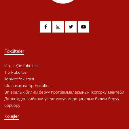
Fakülteler
Kırgız-Çin fakültesi
Tıp Fakültesi
İlahiyat fakültesi
Uluslararası Tıp Fakültesi
Эл аралык билим берүү программаларынын жогорку мектеби
Дипломдон кийинки үзгүлтүксүз медициналык билим берүү
борбору
Kolejler