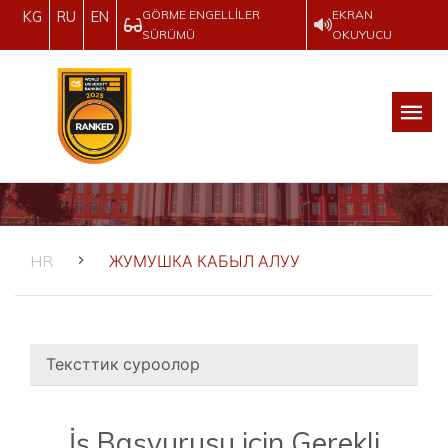
GÖRME ENGELLILER
EKRAN
KG
RU
EN
SÜRÜMÜ
OKUYUCU
HR
ЖУМУШКА КАБЫЛ АЛУУ
Тексттик суроолор
İş Başvurusu için Gerekli