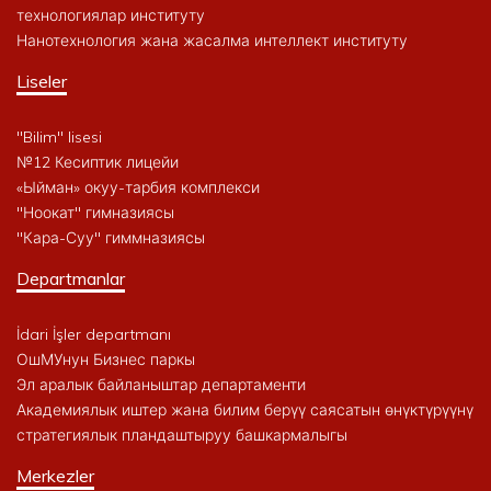
технологиялар институту
Нанотехнология жана жасалма интеллект институту
Liseler
"Bilim" lisesi
№12 Кесиптик лицейи
«Ыйман» окуу-тарбия комплекси
"Ноокат" гимназиясы
"Кара-Суу" гиммназиясы
Departmanlar
İdari İşler departmanı
ОшМУнун Бизнес паркы
Эл аралык байланыштар департаменти
Академиялык иштер жана билим берүү саясатын өнүктүрүүнү
стратегиялык пландаштыруу башкармалыгы
Merkezler