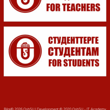
Bilgi©
2026 OshSU | Development © 2020 OshSU - IT Academy