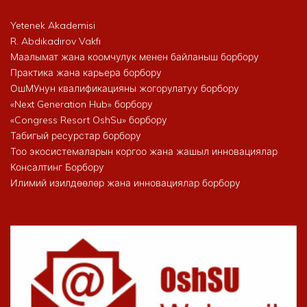
Yetenek Akademisi
R. Abdıkadırov Vakfı
Маалымат жана коомчулук менен байланыш борбору
Практика жана карьера борбору
ОшМУнун квалификацияны жогорулатуу борбору
«Next Generation Hub» борбору
«Congress Resort OshSu» борбору
Табигый ресурстар борбору
Тоо экосистемаларын коргоо жана жашыл инновациялар
Консалтинг Борбору
Илимий изилдөөлөр жана инновациялар борбору