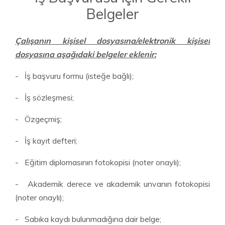
Belgeler
Çalışanın kişisel dosyasına/elektronik kişisel
dosyasına aşağıdaki belgeler eklenir:
- İş başvuru formu (isteğe bağlı);
- İş sözleşmesi;
- Özgeçmiş;
- İş kayıt defteri;
- Eğitim diplomasının fotokopisi (noter onaylı);
- Akademik derece ve akademik unvanın fotokopisi
(noter onaylı);
- Sabıka kaydı bulunmadığına dair belge;