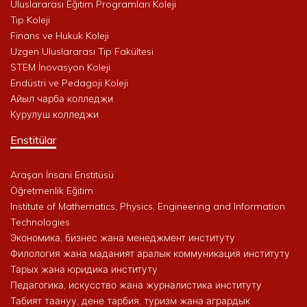
Uluslararası Eğitim Programları Koleji
Tıp Koleji
Finans ve Hukuk Koleji
Uzgen Uluslararası Tıp Fakültesi
STEM İnovasyon Koleji
Endüstri ve Pedagoji Koleji
Айыл чарба колледжи
Курулуш колледжи
Enstitülar
Araşan İnsani Enstitüsü
Öğretmenlik Eğitim
Institute of Mathematics, Physics, Engineering and Information
Technologies
Экономика, бизнес жана менеджмент институту
Филология жана маданият аралык коммуникация институту
Тарых жана юридика институту
Педагогика, искусство жана журналистика институту
Табият таануу, дене тарбия, туризм жана агрардык