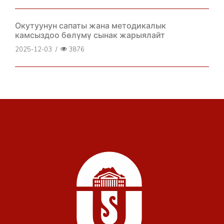
Окутуунун сапаты жана методикалык
камсыздоо бөлүмү сынак жарыялайт
2025-12-03
/
3876