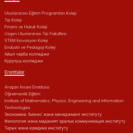
Uluslararası Eğitim Programları Koleji
Tıp Koleji
Finans ve Hukuk Koleji
Uzgen Uluslararası Tıp Fakültesi
STEM İnovasyon Koleji
Endüstri ve Pedagoji Koleji
Айыл чарба колледжи
Курулуш колледжи
Enstitülar
Araşan İnsani Enstitüsü
Öğretmenlik Eğitim
Institute of Mathematics, Physics, Engineering and Information
Technologies
Экономика, бизнес жана менеджмент институту
Филология жана маданият аралык коммуникация институту
Тарых жана юридика институту