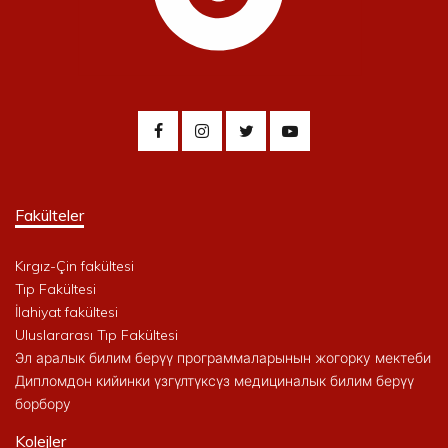
Fakülteler
Kırgız-Çin fakültesi
Tıp Fakültesi
İlahiyat fakültesi
Uluslararası Tıp Fakültesi
Эл аралык билим берүү программаларынын жогорку мектеби
Дипломдон кийинки үзгүлтүксүз медициналык билим берүү
борбору
Kolejler