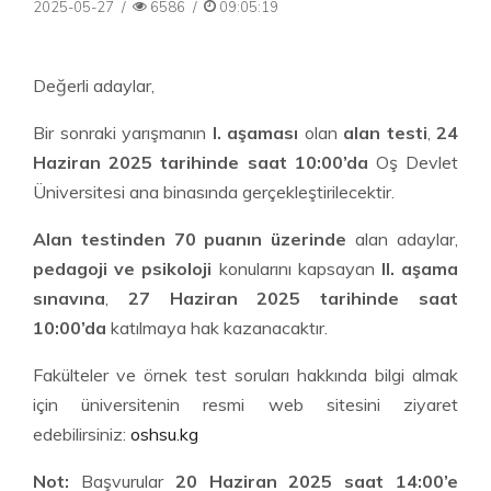
2025-05-27
/
6586
/
09:05:19
Değerli adaylar,
Bir sonraki yarışmanın
I. aşaması
olan
alan testi
,
24
Haziran 2025 tarihinde saat 10:00’da
Oş Devlet
Üniversitesi ana binasında gerçekleştirilecektir.
Alan testinden 70 puanın üzerinde
alan adaylar,
pedagoji ve psikoloji
konularını kapsayan
II. aşama
sınavına
,
27 Haziran 2025 tarihinde saat
10:00’da
katılmaya hak kazanacaktır.
Fakülteler ve örnek test soruları hakkında bilgi almak
için üniversitenin resmi web sitesini ziyaret
edebilirsiniz:
oshsu.kg
Not:
Başvurular
20 Haziran 2025 saat 14:00’e