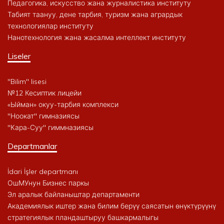
Педагогика, искусство жана журналистика институту
Табият таануу, дене тарбия, туризм жана агрардык
технологиялар институту
Нанотехнология жана жасалма интеллект институту
Liseler
"Bilim" lisesi
№12 Кесиптик лицейи
«Ыйман» окуу-тарбия комплекси
"Ноокат" гимназиясы
"Кара-Суу" гиммназиясы
Departmanlar
İdari İşler departmanı
ОшМУнун Бизнес паркы
Эл аралык байланыштар департаменти
Академиялык иштер жана билим берүү саясатын өнүктүрүүнү
стратегиялык пландаштыруу башкармалыгы