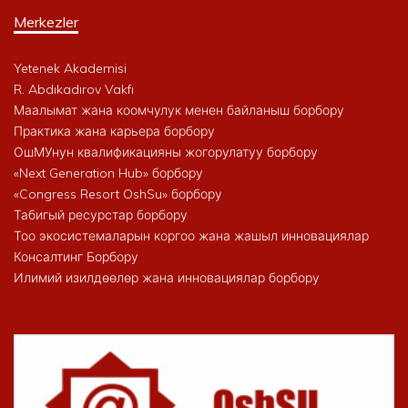
Merkezler
Yetenek Akademisi
R. Abdıkadırov Vakfı
Маалымат жана коомчулук менен байланыш борбору
Практика жана карьера борбору
ОшМУнун квалификацияны жогорулатуу борбору
«Next Generation Hub» борбору
«Congress Resort OshSu» борбору
Табигый ресурстар борбору
Тоо экосистемаларын коргоо жана жашыл инновациялар
Консалтинг Борбору
Илимий изилдөөлөр жана инновациялар борбору