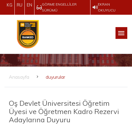
GÖRME ENGELLILER
EKRAN
KG
RU
EN
SÜRÜMÜ
OKUYUCU
Anasayfa
duyurular
Oş Devlet Üniversitesi Öğretim
Üyesi ve Öğretmen Kadro Rezervi
Adaylarına Duyuru