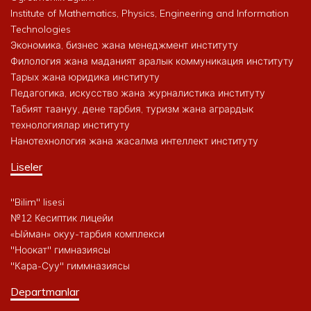
Institute of Mathematics, Physics, Engineering and Information
Technologies
Экономика, бизнес жана менеджмент институту
Филология жана маданият аралык коммуникация институту
Тарых жана юридика институту
Педагогика, искусство жана журналистика институту
Табият таануу, дене тарбия, туризм жана агрардык
технологиялар институту
Нанотехнология жана жасалма интеллект институту
Liseler
"Bilim" lisesi
№12 Кесиптик лицейи
«Ыйман» окуу-тарбия комплекси
"Ноокат" гимназиясы
"Кара-Суу" гиммназиясы
Departmanlar