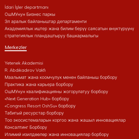
İdari İşler departmanı
ОшМУнун Бизнес паркы
Эл аралык байланыштар департаменти
Академиялык иштер жана билим берүү саясатын өнүктүрүүнү
стратегиялык пландаштыруу башкармалыгы
Merkezler
Yetenek Akademisi
R. Abdıkadırov Vakfı
Маалымат жана коомчулук менен байланыш борбору
Практика жана карьера борбору
ОшМУнун квалификацияны жогорулатуу борбору
«Next Generation Hub» борбору
«Congress Resort OshSu» борбору
Табигый ресурстар борбору
Тоо экосистемаларын коргоо жана жашыл инновациялар
Консалтинг Борбору
Илимий изилдөөлөр жана инновациялар борбору