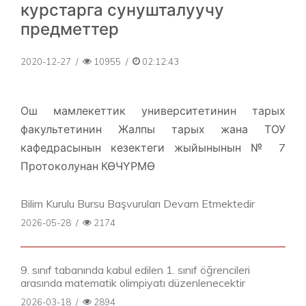
курстарга сунушталуучу
предметтер
2020-12-27
/
10955
/
02:12:43
Ош мамлекеттик университетинин тарых
факультетинин Жалпы тарых жана ТОУ
кафедрасынын кезектеги жыйынынын № 7
Протоколунан КӨЧҮРМӨ
Bilim Kurulu Bursu Başvuruları Devam Etmektedir
2026-05-28
/
2174
9. sınıf tabanında kabul edilen 1. sınıf öğrencileri
arasında matematik olimpiyatı düzenlenecektir
2026-03-18
/
2894