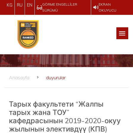
GÖRME ENGELLILER
EKRAN
KG
RU
EN
SÜRÜMÜ
OKUYUCU
Anasayfa
duyurular
Тарых факультети “Жалпы
тарых жана ТОУ”
кафедрасынын 2019-2020-окуу
жылынын элективдүү (КПВ)