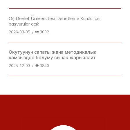
Oş Devlet Üniversitesi Denetleme Kurulu için
başvurular açık
2026-03-05
/
3002
Окутуунун сапаты жана методикалык
камсыздоо бөлүмү сынак жарыялайт
2025-12-03
/
3840