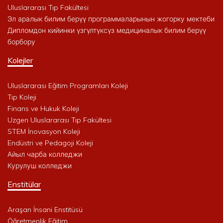
Uluslararası Tıp Fakültesi
Эл аралык билим берүү программаларынын жогорку мектеби
Дипломдон кийинки үзгүлтүксүз медициналык билим берүү
борбору
Kolejler
Uluslararası Eğitim Programları Koleji
Tıp Koleji
Finans ve Hukuk Koleji
Uzgen Uluslararası Tıp Fakültesi
STEM İnovasyon Koleji
Endüstri ve Pedagoji Koleji
Айыл чарба колледжи
Курулуш колледжи
Enstitülar
Araşan İnsani Enstitüsü
Öğretmenlik Eğitim