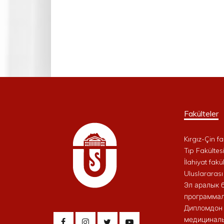
Fakülteler
Kırgız-Çin fa
Tıp Fakültes
İlahiyat fakül
Uluslararası
Эл аралык 
программал
Дипломдон 
медициналы