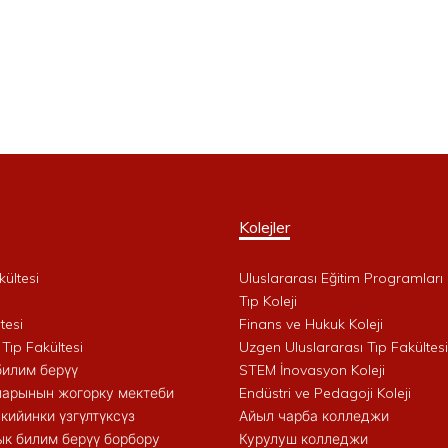
Kolejler
kültesi
Uluslararası Eğitim Programları 
i
Tıp Koleji
tesi
Finans ve Hukuk Koleji
 Tıp Fakültesi
Uzgen Uluslararası Tıp Fakültesi
билим берүү
STEM İnovasyon Koleji
арынын жогорку мектеби
Endüstri ve Pedagoji Koleji
кийинки үзгүлтүксүз
Айыл чарба колледжи
к билим берүү борбору
Курулуш колледжи