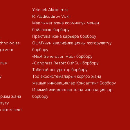
Yetenek Akademisi
R. Abdıkadırov Vakfı
Маалымат жана коомчулук менен
байланыш борбору
,
Практика жана карьера борбору
chnologies
ОшМУнун квалификацияны жогорулатуу
еджмент
борбору
«Next Generation Hub» борбору
алык
«Congress Resort OshSu» борбору
Табигый ресурстар борбору
у
Тоо экосистемаларын коргоо жана
жашыл инновациялар Консалтинг Борбору
Илимий изилдөөлөр жана инновациялар
туризм жана
борбору
итуту
 интеллект