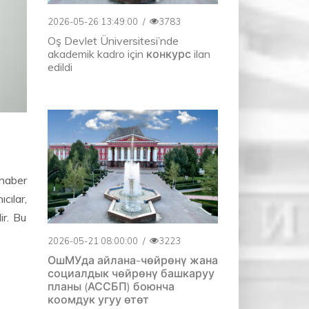
2026-05-26 13:49:00
/
3783
Oş Devlet Üniversitesi’nde
akademik kadro için конкурс ilan
edildi
 haber
cılar,
ir. Bu
2026-05-21 08:00:00
/
3223
ОшМУда айлана-чөйрөнү жана
социалдык чөйрөнү башкаруу
планы (АССБП) боюнча
коомдук угуу өтөт