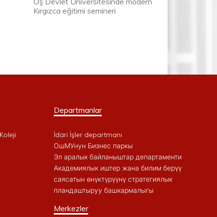
Oş Devlet Üniversitesinde modern
Kırgızca eğitimi semineri
Departmanlar
Koleji
İdari İşler departmanı
ОшМУнун Бизнес паркы
Эл аралык байланыштар департаменти
Академиялык иштер жана билим берүү
саясатын өнүктүрүүнү стратегиялык
пландаштыруу башкармалыгы
Merkezler