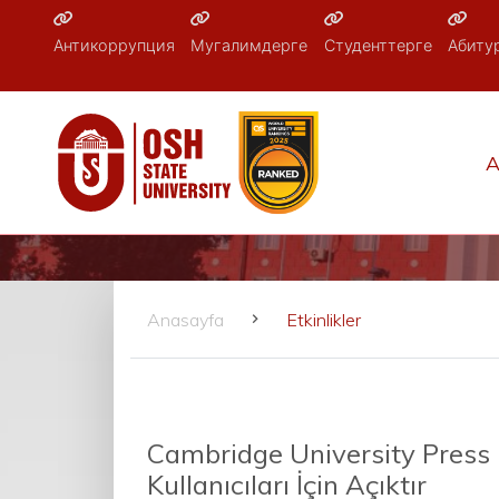
Антикоррупция
Мугалимдерге
Студенттерге
Абиту
A
Anasayfa
Etkinlikler
Cambridge University Press K
Kullanıcıları İçin Açıktır