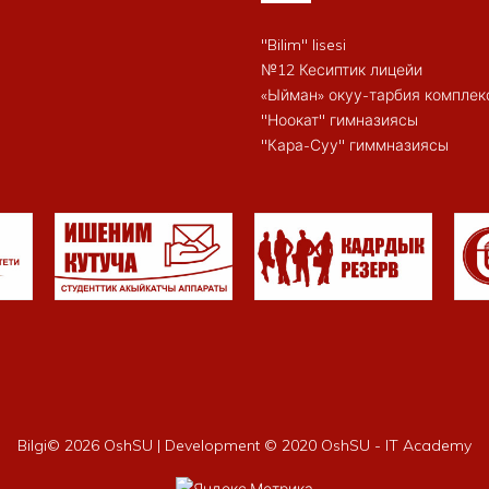
"Bilim" lisesi
№12 Кесиптик лицейи
«Ыйман» окуу-тарбия комплек
"Ноокат" гимназиясы
"Кара-Суу" гиммназиясы
Bilgi©
2026 OshSU | Development © 2020 OshSU - IT Academy