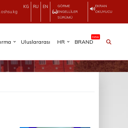
GÖRME
EKRAN
KG
RU
EN
.oshsu.kg
ENGELLILER
OKUYUCU
SÜRÜMÜ
new
tırma
Uluslararası
HR
BRAND