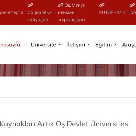
ОшМУнун
риенттерге
Социалдык
илимий
KÜTÜPHANE
job
түйүндөр
журналдары
nasayfa
Üniversite
İletişim
Eğitim
Araş
aynakları Artık Oş Devlet Üniversitesi