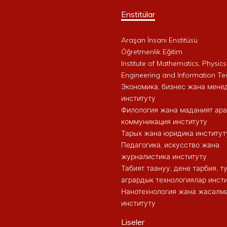
Enstitülar
Araşan İnsani Enstitüsü
Öğretmenlik Eğitim
Institute of Mathematics, Physics
Engineering and Information Te
Экономика, бизнес жана мен
институту
Филология жана маданият ар
коммуникация институту
Тарых жана юридика институт
Педагогика, искусство жана
журналистика институту
Табият таануу, дене тарбия, 
агрардык технологиялар инст
Нанотехнология жана жасалма
институту
Liseler