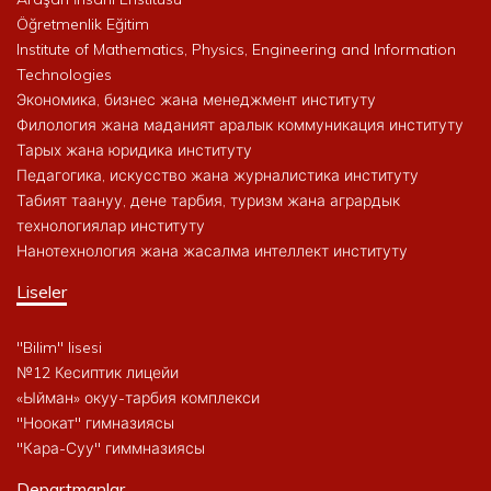
Öğretmenlik Eğitim
Institute of Mathematics, Physics, Engineering and Information
Technologies
Экономика, бизнес жана менеджмент институту
Филология жана маданият аралык коммуникация институту
Тарых жана юридика институту
Педагогика, искусство жана журналистика институту
Табият таануу, дене тарбия, туризм жана агрардык
технологиялар институту
Нанотехнология жана жасалма интеллект институту
Liseler
"Bilim" lisesi
№12 Кесиптик лицейи
«Ыйман» окуу-тарбия комплекси
"Ноокат" гимназиясы
"Кара-Суу" гиммназиясы
Departmanlar