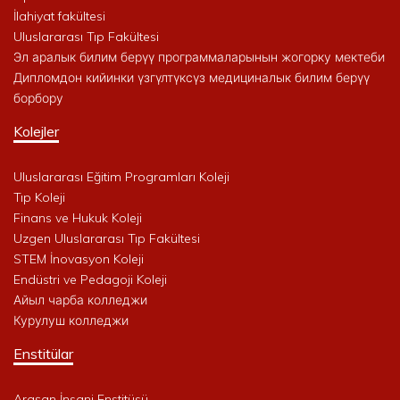
İlahiyat fakültesi
Uluslararası Tıp Fakültesi
Эл аралык билим берүү программаларынын жогорку мектеби
Дипломдон кийинки үзгүлтүксүз медициналык билим берүү
борбору
Kolejler
Uluslararası Eğitim Programları Koleji
Tıp Koleji
Finans ve Hukuk Koleji
Uzgen Uluslararası Tıp Fakültesi
STEM İnovasyon Koleji
Endüstri ve Pedagoji Koleji
Айыл чарба колледжи
Курулуш колледжи
Enstitülar
Araşan İnsani Enstitüsü