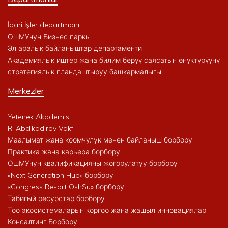
İdari İşler departmanı
ОшМУнун Бизнес паркы
Эл аралык байланыштар департаменти
Академиялык иштер жана билим берүү саясатын өнүктүрүүнү
стратегиялык пландаштыруу башкармалыгы
Merkezler
Yetenek Akademisi
R. Abdıkadırov Vakfı
Маалымат жана коомчулук менен байланыш борбору
Практика жана карьера борбору
ОшМУнун квалификацияны жогорулатуу борбору
«Next Generation Hub» борбору
«Congress Resort OshSu» борбору
Табигый ресурстар борбору
Тоо экосистемаларын коргоо жана жашыл инновациялар
Консалтинг Борбору