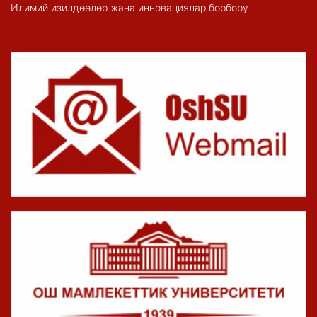
Илимий изилдөөлөр жана инновациялар борбору