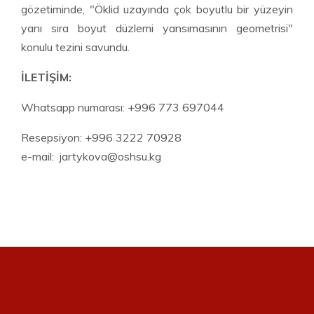
gözetiminde, "Öklid uzayında çok boyutlu bir yüzeyin
yanı sıra boyut düzlemi yansımasının geometrisi"
konulu tezini savundu.
İLETİŞİM:
Whatsapp numarası: +996 773 697044
Resepsiyon: +996 3222 70928
e-mail: jartykova@oshsu.kg