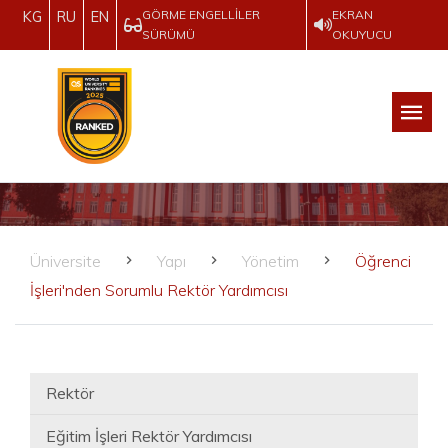
GÖRME ENGELLILER
EKRAN
KG
RU
EN
SÜRÜMÜ
OKUYUCU
Üniversite
Yapı
Yönetim
Öğrenci
İşleri'nden Sorumlu Rektör Yardımcısı
Rektör
Eğitim İşleri Rektör Yardımcısı