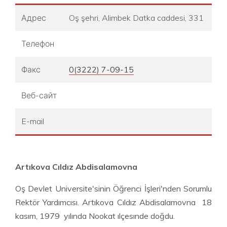
Адрес
Oş şehri, Alimbek Datka caddesi, 331
Телефон
Факс
0(3222) 7-09-15
Веб-сайт
E-mail
Artıkova Cıldız Abdisalamovna
Oş Devlet Universite'sinin Öğrenci İşleri'nden Sorumlu
Rektör Yardımcısı. Artıkova Cıldız Abdisalamovna 18
kasım, 1979 yılında Nookat ılçesınde doğdu.