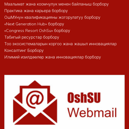
Маалымат жана коомчулук менен байланыш борбору
Практика жана карьера борбору
ОшМУнун квалификацияны жогорулатуу борбору
«Next Generation Hub» борбору
«Congress Resort OshSu» борбору
Табигый ресурстар борбору
Тоо экосистемаларын коргоо жана жашыл инновациялар
Консалтинг Борбору
Илимий изилдөөлөр жана инновациялар борбору