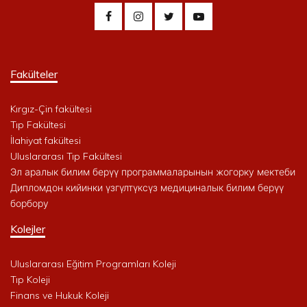
Fakülteler
Kırgız-Çin fakültesi
Tıp Fakültesi
İlahiyat fakültesi
Uluslararası Tıp Fakültesi
Эл аралык билим берүү программаларынын жогорку мектеби
Дипломдон кийинки үзгүлтүксүз медициналык билим берүү
борбору
Kolejler
Uluslararası Eğitim Programları Koleji
Tıp Koleji
Finans ve Hukuk Koleji