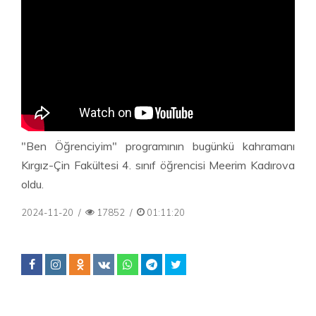
"Ben Öğrenciyim" programının bugünkü kahramanı
Kırgız-Çin Fakültesi 4. sınıf öğrencisi Meerim Kadırova
oldu.
2024-11-20
/
17852
/
01:11:20