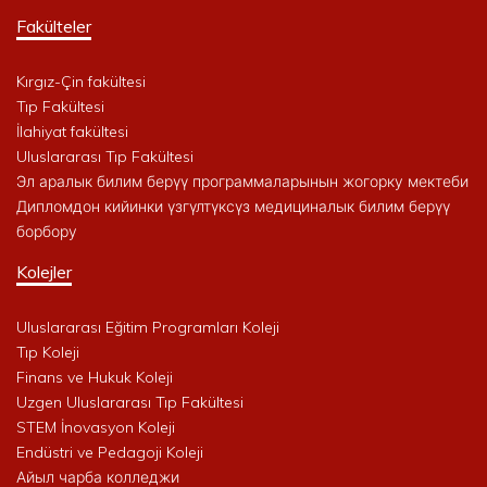
Fakülteler
Kırgız-Çin fakültesi
Tıp Fakültesi
İlahiyat fakültesi
Uluslararası Tıp Fakültesi
Эл аралык билим берүү программаларынын жогорку мектеби
Дипломдон кийинки үзгүлтүксүз медициналык билим берүү
борбору
Kolejler
Uluslararası Eğitim Programları Koleji
Tıp Koleji
Finans ve Hukuk Koleji
Uzgen Uluslararası Tıp Fakültesi
STEM İnovasyon Koleji
Endüstri ve Pedagoji Koleji
Айыл чарба колледжи