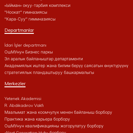
«Ыйман» окуу-тарбия комплекси
"Ноокат" гимназиясы
"Кара-Суу" гиммназиясы
Departmanlar
İdari İşler departmanı
ОшМУнун Бизнес паркы
Эл аралык байланыштар департаменти
Академиялык иштер жана билим берүү саясатын өнүктүрүүнү
стратегиялык пландаштыруу башкармалыгы
Merkezler
Yetenek Akademisi
R. Abdıkadırov Vakfı
Маалымат жана коомчулук менен байланыш борбору
Практика жана карьера борбору
ОшМУнун квалификацияны жогорулатуу борбору
«Next Generation Hub» борбору