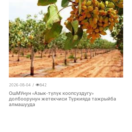
2026-08-04
/
842
ОшМУнун «Азык-түлүк коопсуздугу»
долбоорунун жетекчиси Түркияда тажрыйба
алмашууда