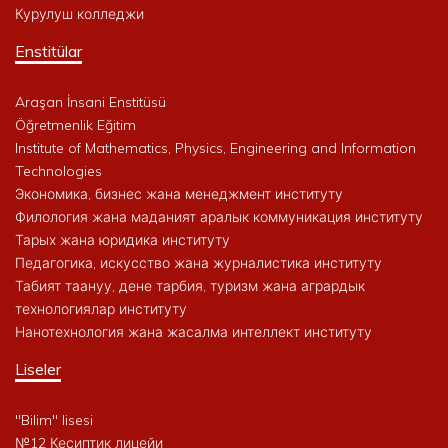
Курулуш колледжи
Enstitülar
Araşan İnsani Enstitüsü
Öğretmenlik Eğitim
Institute of Mathematics, Physics, Engineering and Information
Technologies
Экономика, бизнес жана менеджмент институту
Филология жана маданият аралык коммуникация институту
Тарых жана юридика институту
Педагогика, искусство жана журналистика институту
Табият таануу, дене тарбия, туризм жана агрардык
технологиялар институту
Нанотехнология жана жасалма интеллект институту
Liseler
"Bilim" lisesi
№12 Кесиптик лицейи