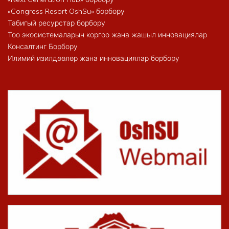
«Congress Resort OshSu» борбору
Табигый ресурстар борбору
Тоо экосистемаларын коргоо жана жашыл инновациялар
Консалтинг Борбору
Илимий изилдөөлөр жана инновациялар борбору