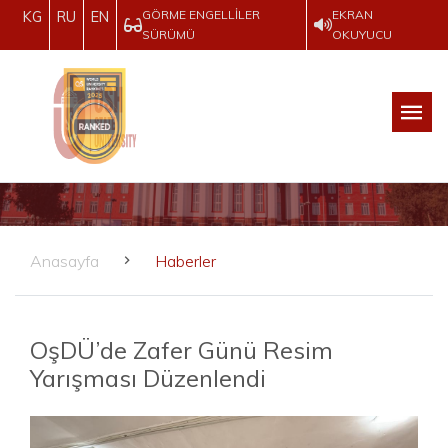
GÖRME ENGELLILER
EKRAN
KG
RU
EN
SÜRÜMÜ
OKUYUCU
Anasayfa
Haberler
OşDÜ’de Zafer Günü Resim
Yarışması Düzenlendi