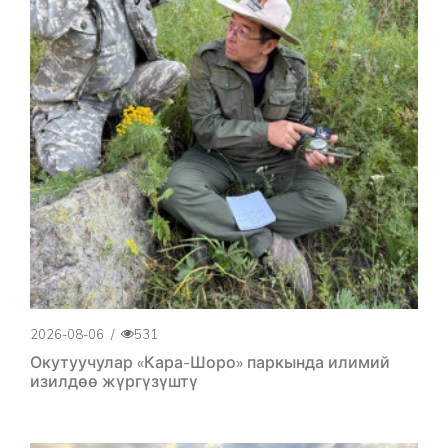
2026-08-06
/
531
Окутуучулар «Кара-Шоро» паркында илимий
изилдөө жүргүзүштү