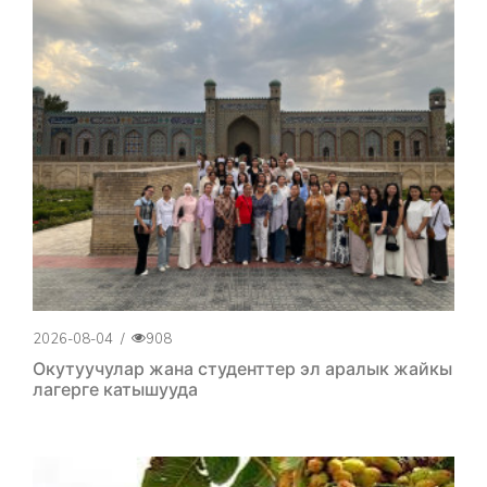
2026-08-04
/
908
Окутуучулар жана студенттер эл аралык жайкы
лагерге катышууда