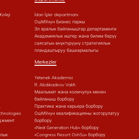
Koleji
İdari İşler departmanı
ОшМУнун Бизнес паркы
Эл аралык байланыштар департаменти
Академиялык иштер жана билим берүү
саясатын өнүктүрүүнү стратегиялык
пландаштыруу башкармалыгы
Merkezler
Yetenek Akademisi
R. Abdıkadırov Vakfı
Маалымат жана коомчулук менен
байланыш борбору
,
Практика жана карьера борбору
chnologies
ОшМУнун квалификацияны жогорулатуу
еджмент
борбору
«Next Generation Hub» борбору
алык
«Congress Resort OshSu» борбору