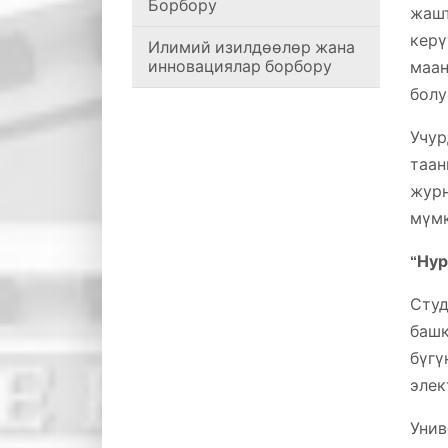
Борбору
жаш
керү
Илимий изилдөөлөр жана
инновациялар борбору
маан
болу
Учу
таа
журн
мүмк
“Нур
Студ
башк
бүгү
элек
Унив