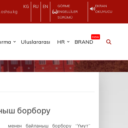
GÖRME
EKRAN
KG
RU
EN
.oshsu.kg
ENGELLILER
OKUYUCU
SÜRÜMÜ
new
tırma
Uluslararası
HR
BRAND
ныш борбору
 менен байланыш борбору “Үмүт”