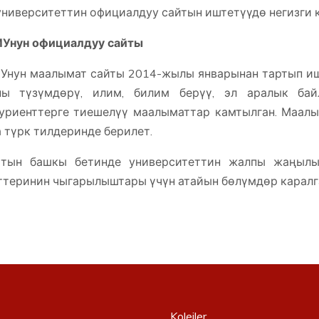
университеттин официалдуу сайтын иштетүүдө негизги 
Унун официалдуу сайты
нун маалымат сайты 2014-жылы январынан тартып ишт
ы түзүмдөрү, илим, билим берүү, эл аралык байл
уриенттерге тиешелүү маалыматтар камтылган. Маалым
 түрк тилдеринде берилет.
ттын башкы бетинде университеттин жалпы жаңылы
ттеринин чыгарылыштары үчүн атайын бөлүмдөр кара
Kolejler