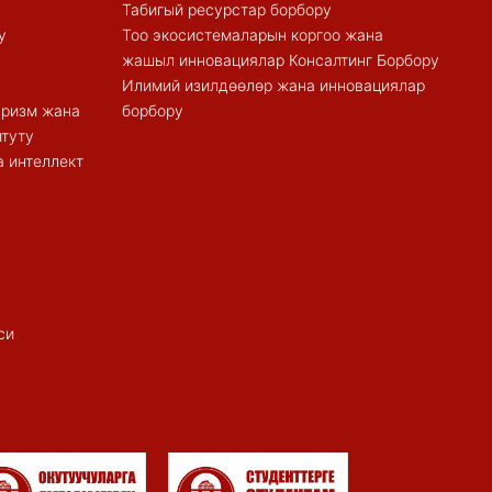
Табигый ресурстар борбору
у
Тоо экосистемаларын коргоо жана
жашыл инновациялар Консалтинг Борбору
Илимий изилдөөлөр жана инновациялар
туризм жана
борбору
итуту
 интеллект
си