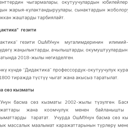
денттердин чыгармалары, окутуучулардын юбилейле
ын жарыя-кулактандыруулары, сынактардын жоболору 
ккан жаштарды тарбиялайт.
актика” гезити
дактика” гезити ОшМУнун мугалимдеринин илимий-п
үдөгү жаңылыктарды, ачылыштарды, окумуштуулардын
атында 2018-жылы негизделген.
нкү күндө “Дидактика” профессордук-окутуучулук ку
 1800 тиражда түстүү чыгат жана акысыз таратылат.
а сөз кызматы
Унун басма сөз кызматы 2002-жылы түзүлгөн. Бас
ажаттары жана коомчулук менен байланышты 
лыматтарды таратат. Учурда ОшМУнун басма сөз кы
ык массалык маалымат каражаттарынын түрлөрү мене