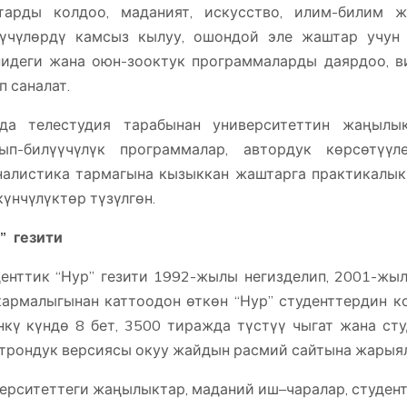
тарды колдоо, маданият, искусство, илим-билим 
үчүлөрдү камсыз кылуу, ошондой эле жаштар учун 
идеги жана оюн-зооктук программаларды даярдоо, в
п саналат.
рда телестудия тарабынан университеттин жаңылы
нып-билүүчүлүк программалар, автордук көрсөтүү
алистика тармагына кызыккан жаштарга практикалык 
үнчүлүктөр түзүлгөн.
” гезити
енттик “Нур” гезити 1992-жылы негизделип, 2001-жы
армалыгынан каттоодон өткөн “Нур” студенттердин к
нкү күндө 8 бет, 3500 тиражда түстүү чыгат жана сту
трондук версиясы окуу жайдын расмий сайтына жарыял
ерситеттеги жаңылыктар, маданий иш–чаралар, студент