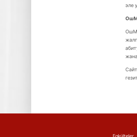
эле 
ОшМ
ОшМУ
жалп
абит
жана
Сай
гези
Fakülteler