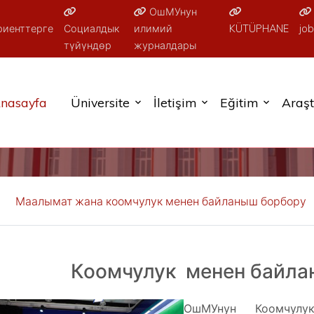
ОшМУнун
риенттерге
Социалдык
илимий
KÜTÜPHANE
job
түйүндөр
журналдары
nasayfa
Üniversite
İletişim
Eğitim
Araş
Маалымат жана коомчулук менен байланыш борбору
Коомчулук менен байла
ОшМУнун Коомчулук