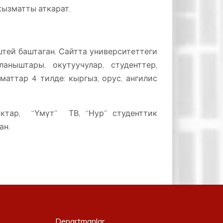
кызматты аткарат.
ей баштаган. Сайтта университеттеги
аныштары, окутуучулар, студенттер,
аттар 4 тилде: кыргыз, орус, ангилис
ктар, “Үмүт” ТВ, “Нур” студенттик
лган.
Departmanlar