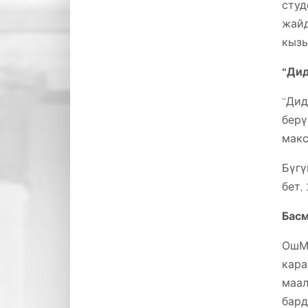
сту
жайд
кызы
“Дид
“Ди
берү
макс
Бүгү
бет,
Басм
ОшМ
кар
маа
бард