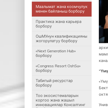
Маалымат жана коомчулук
менен байланыш борбору
Практика жана карьера
борбору
ОшМУнун квалификацияны
жогорулатуу борбору
архи
«Next Generation Hub»
мамл
борбору
канал
«Congress Resort OshSu»
борбору
“Үмү
Табигый ресурстар
«Үм
борбору
Бект
октя
Тоо экосистемаларын
коргоо жана жашыл
инновациялар Консалтинг
Унив