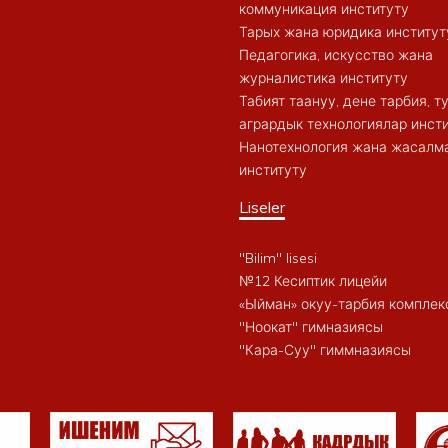
коммуникация институту
Тарых жана юридика институт
Педагогика, искусство жана
журналистика институту
Табият таануу, дене тарбия, 
агрардык технологиялар инст
Нанотехнология жана жасалма
институту
Liseler
"Bilim" lisesi
№12 Кесиптик лицейи
«Ыйман» окуу-тарбия комплек
"Ноокат" гимназиясы
"Кара-Суу" гиммназиясы