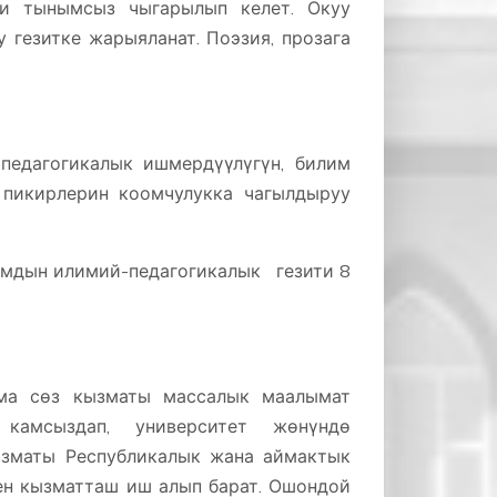
ри тынымсыз чыгарылып келет. Окуу
гезитке жарыяланат. Поэзия, прозага
едагогикалык ишмердүүлүгүн, билим
 пикирлерин коомчулукка чагылдыруу
рамдын илимий-педагогикалык гезити 8
ма сөз кызматы массалык маалымат
камсыздап, университет жөнүндө
зматы Республикалык жана аймактык
н кызматташ иш алып барат. Ошондой