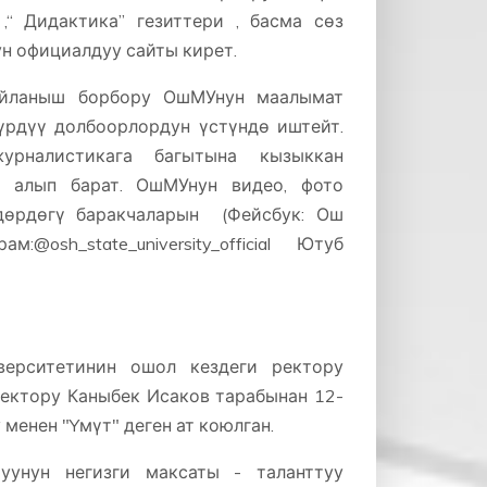
,“ Дидактика” гезиттери , басма сөз
 официалдуу сайты кирет.
йланыш борбору ОшМУнун маалымат
үрдүү долбоорлордун үстүндө иштейт.
урналистикага багытына кызыккан
ш алып барат. ОшМУнун видео, фото
ндөрдөгү баракчаларын (Фейсбук: Ош
@osh_state_university_official Ютуб
ерситетинин ошол кездеги ректору
ектору Каныбек Исаков тарабынан 12-
менен "Yмүт" деген ат коюлган.
чуунун негизги максаты - таланттуу