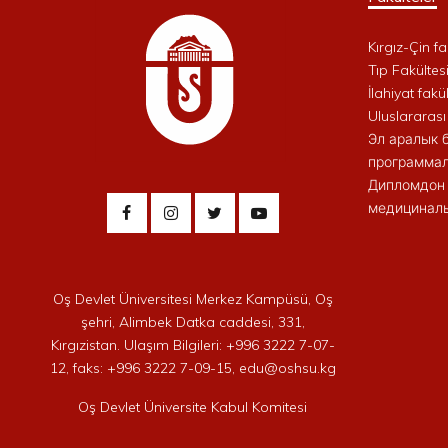
Kırgız-Çin fa
Tıp Fakültes
İlahiyat fakül
Uluslararası
Эл аралык 
программал
Дипломдон 
медициналы
Oş Devlet Üniversitesi Merkez Kampüsü, Oş
şehri, Alimbek Datka caddesi, 331,
Kırgızistan. Ulaşım Bilgileri: +996 3222 7-07-
12, faks: +996 3222 7-09-15, edu@oshsu.kg
Oş Devlet Üniversite Kabul Komitesi