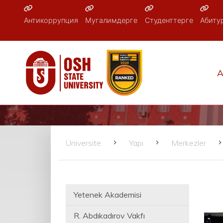
Антикоррупция
Мугалимдерге
Студенттерге
Абиту
A
Üniversite
Yapı
Merkezler
Yetenek Akademisi
R. Abdıkadırov Vakfı