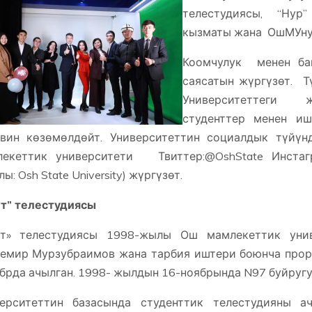
телестудиясы, “Нур” 
кызматы жана ОшМУнун
Коомчулук менен ба
саясатын жүргүзөт. Т
Университеттеги ж
студенттер менен и
вин көзөмөлдөйт. Университеттин социалдык түйү
екеттик университети Твиттер:@OshState Инстаграм:
ы: Osh State University) жүргүзөт.
т” телестудиясы
үт» телестудиясы 1998-жылы Ош мамлекеттик унив
емир Мурзубраимов жана тарбия иштери боюнча прор
брда ачылган. 1998- жылдын 16-ноябрында N97 буйругу 
ерситеттин базасында студенттик телестудияны а