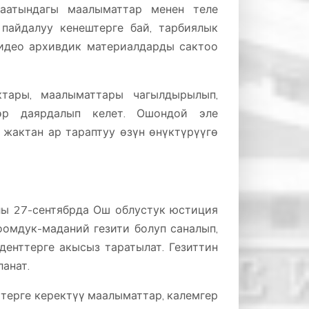
жаатындагы маалыматтар менен теле
пайдалуу кенештерге бай, тарбиялык
идео архивдик материалдарды сактоо
ктары, маалыматтары чагылдырылып,
лөр даярдалып келет. Ошондой эле
жактан ар тараптуу өзүн өнүктүрүүгө
лы 27-сентябрда Ош облустук юстиция
оомдук-маданий гезити болуп саналып,
денттерге акысыз таратылат. Гезиттин
анат.
терге керектүү маалыматтар, калемгер