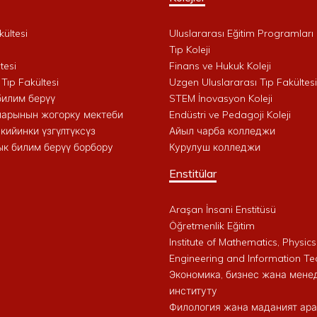
kültesi
Uluslararası Eğitim Programları 
i
Tıp Koleji
tesi
Finans ve Hukuk Koleji
 Tıp Fakültesi
Uzgen Uluslararası Tıp Fakültesi
билим берүү
STEM İnovasyon Koleji
арынын жогорку мектеби
Endüstri ve Pedagoji Koleji
кийинки үзгүлтүксүз
Айыл чарба колледжи
к билим берүү борбору
Курулуш колледжи
Enstitülar
Araşan İnsani Enstitüsü
Öğretmenlik Eğitim
Institute of Mathematics, Physics
Engineering and Information Te
Экономика, бизнес жана мен
институту
Филология жана маданият ар