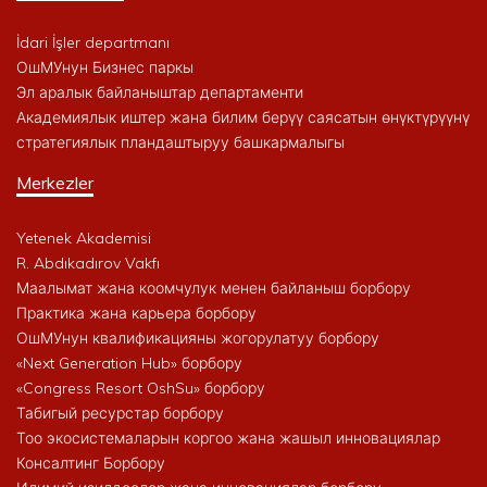
İdari İşler departmanı
ОшМУнун Бизнес паркы
Эл аралык байланыштар департаменти
Академиялык иштер жана билим берүү саясатын өнүктүрүүнү
стратегиялык пландаштыруу башкармалыгы
Merkezler
Yetenek Akademisi
R. Abdıkadırov Vakfı
Маалымат жана коомчулук менен байланыш борбору
Практика жана карьера борбору
ОшМУнун квалификацияны жогорулатуу борбору
«Next Generation Hub» борбору
«Congress Resort OshSu» борбору
Табигый ресурстар борбору
Тоо экосистемаларын коргоо жана жашыл инновациялар
Консалтинг Борбору