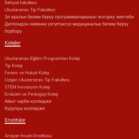
İlahiyat fakültesi
Uluslararası Tıp Fakültesi
Эл аралык билим берүү программаларынын жогорку мектеби
Дипломдон кийинки үзгүлтүксүз медициналык билим берүү
борбору
Kolejler
Uluslararası Eğitim Programları Koleji
Tıp Koleji
Finans ve Hukuk Koleji
Uzgen Uluslararası Tıp Fakültesi
STEM İnovasyon Koleji
Endüstri ve Pedagoji Koleji
Айыл чарба колледжи
Курулуш колледжи
Enstitülar
Araşan İnsani Enstitüsü