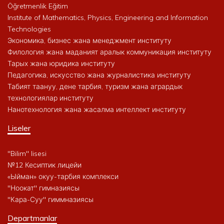
Öğretmenlik Eğitim
Institute of Mathematics, Physics, Engineering and Information
Technologies
Экономика, бизнес жана менеджмент институту
Филология жана маданият аралык коммуникация институту
Тарых жана юридика институту
Педагогика, искусство жана журналистика институту
Табият таануу, дене тарбия, туризм жана агрардык
технологиялар институту
Нанотехнология жана жасалма интеллект институту
Liseler
"Bilim" lisesi
№12 Кесиптик лицейи
«Ыйман» окуу-тарбия комплекси
"Ноокат" гимназиясы
"Кара-Суу" гиммназиясы
Departmanlar