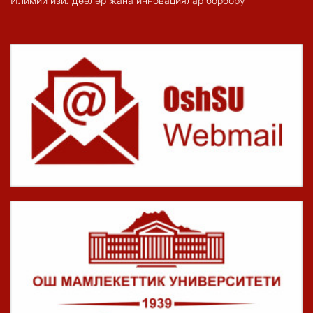
Илимий изилдөөлөр жана инновациялар борбору