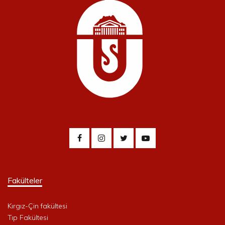
Fakülteler
Kırgız-Çin fakültesi
Tıp Fakültesi