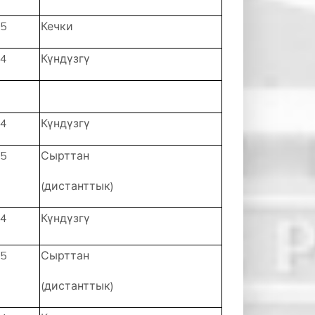
5
Кечки
4
Күндүзгү
4
Күндүзгү
5
Сырттан
(дистанттык)
4
Күндүзгү
5
Сырттан
(дистанттык)