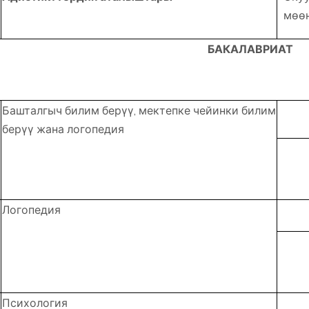
мөө
БАКАЛАВРИАТ
Башталгыч билим берүү, мектепке чейинки билим
берүү жана логопедия
Логопедия
Психология