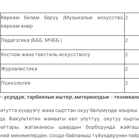
Көркөм билим берүү (Музыкалык искусство,
2
көркөм өнөр
Педагогика (БББ, МЧББ )
2
Костюм жана текстиль искусствосу
2
Журналистика
2
Психология
2
- усулдук, тарбиялык иштер, материалдык - техникалы
итутта күндүзгү жана сырттан окуу бөлүмүндө азыркы
да. Факультетин жамааты көп улуттуу, окутуу кыргы
раттары, жатаканасы шаардын борборунда жайгашы
ний мекемелерден, соода-байланыш түйүндөрүнөн пайд