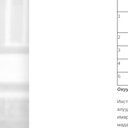
1
2
3
4
5
Окуу
Инст
алуу
има
мада