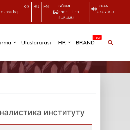
GÖRME
EKRAN
KG
RU
EN
.oshsu.kg
ENGELLILER
OKUYUCU
SÜRÜMÜ
new
tırma
Uluslararası
HR
BRAND
налистика институту