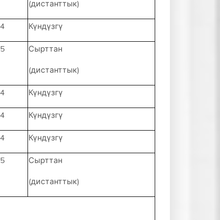
(дистанттык)
4
Күндүзгү
5
Сырттан
(дистанттык)
4
Күндүзгү
4
Күндүзгү
4
Күндүзгү
5
Сырттан
(дистанттык)