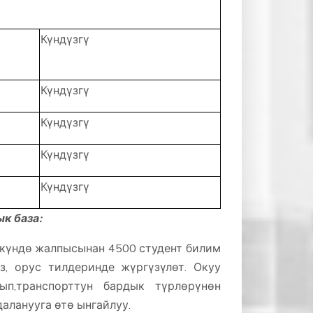
Күндүзгү
Күндүзгү
Күндүзгү
Күндүзгү
Күндүзгү
к база:
 күндө жалпысынан 4500 студент билим
з, орус тилдеринде жүргүзүлөт. Окуу
п,транспорттун бардык түрлөрүнөн
аланууга өтө ынгайлуу.