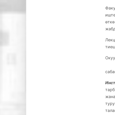
Факу
иште
өткө
жабд
Лекц
тие
Оку
Окуу
саба
Инст
тарб
жан
тур
тал