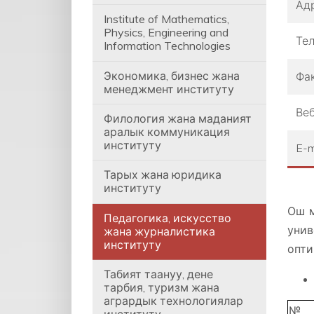
Ад
Institute of Mathematics,
Physics, Engineering and
Те
Information Technologies
Экономика, бизнес жана
Фа
менеджмент институту
Веб
Филология жана маданият
аралык коммуникация
институту
E-m
Тарых жана юридика
институту
Ош м
Педагогика, искусство
унив
жана журналистика
институту
опти
Табият таануу, дене
тарбия, туризм жана
агрардык технологиялар
№