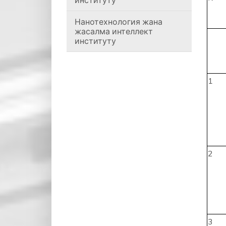
институту
Нанотехнология жана
жасалма интеллект
институту
1
2
3