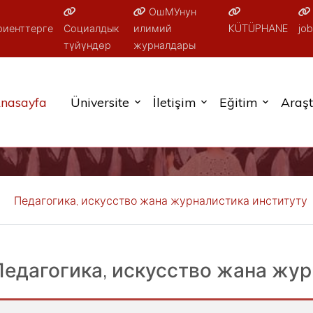
ОшМУнун
риенттерге
Социалдык
илимий
KÜTÜPHANE
job
түйүндөр
журналдары
nasayfa
Üniversite
İletişim
Eğitim
Araş
Педагогика, искусство жана журналистика институту
Педагогика, искусство жана жур