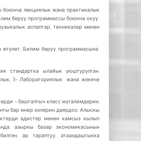
ры боюнча лекциялык жана практикалык
билим берүү программассы боюнча окуу
 музыкалык аспаптар, техникалар менен
а өтүлөт; Билим берүү программасына
ан.
ик стандартка ылайык уюштурулган.
лык, 3- Лабораториялык жана жекече
ерди – башталгыч класс мугалимдерин,
нты бар өнөр ээлерин даярдоо. Алыскы
ктерди адистер менен камсыз кылып
ында, азыркы базар экономикасынын
илген, ар тараптуу, атаандаштыкка