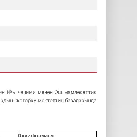
нин №9 чечими менен Ош мамлекеттик
ардын, жогорку мектептин базаларында
у
Окуу формасы