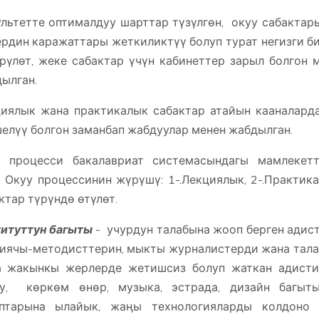
льтетте оптималдуу шарттар түзүлгөн, окуу сабакта
рдин каражаттары жеткиликтүү болуп турат негизги 
рүлөт, жеке сабактар ​​үчүн кабинеттер зарыл болгон
ылган.
иялык жана практикалык сабактар атайын кааналард
шелүү болгон заманбап жабдуулар менен жабдылг
у процесси бакалавриат системасындагы мамлекетт
 процессинин жүрүшү: 1-.Лекциялык, 2-.Практика
ктар түрүндө өтүлөт.
итуттун багыты
- учурдун талабына жооп берген адист
иячы-методисттерин, мыкты журналистерди жана тала
а жакынкы жерлерде жетишсиз болуп жаткан адисти
уу, көркөм өнөр, музыка, эстрада, дизайн багыт
аптарына ылайык, жаңы технологияларды колдоно б