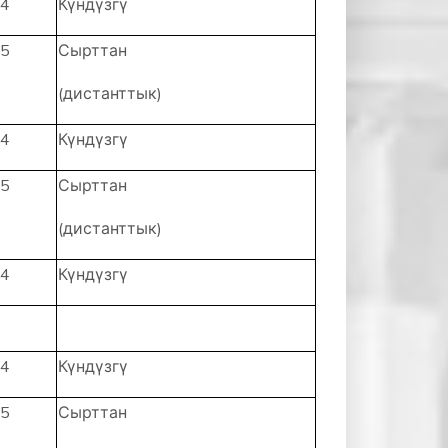
4
Күндүзгү
5
Сырттан
(дистанттык)
4
Күндүзгү
5
Сырттан
(дистанттык)
4
Күндүзгү
4
Күндүзгү
5
Сырттан