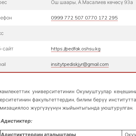
рес
Ош шаары, А.Масалиев көчөсү 93а
лефон
0999 772 507 0770 172 295
кс
-сайт
https://pedfak.oshsu.kg
ail
insitytpediskjyr@gmail.com
амлекеттик университетинин Окумуштуулар кеңеши
ерситетинин факультеттердин, билим берүү институтт
мизациялоо жүргүзүүнүн жыйынтыгында уюштурулган.
Адистиктер:
Адистикттердин аталыштары
Оку