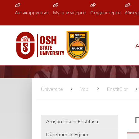
Антикоррупция
Мугалимдерге
Студенттерге
Абиту
A
Üniversite
Yapı
Enstitülar
Araşan İnsani Enstitüsü
Öğretmenlik Eğitim