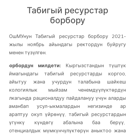
Табигый ресурстар
борбору
ОшМУнун Табигый ресурстар борбору 2021-
жылы ноябрь айындагы ректордун буйругу
менен түзүлгөн.
Борбордун милдети:
Кыргызстандын түштүк
аймагындагы табигый ресурстарды коргоо,
байытуу жана учурдун талабына шайкеш
экологиялык мыйзам ченемдүүлүктөрдүн
алкагында рационалдуу пайдалануу үчүн аларды
заманбап усул-ыкмалардын негизинде ар
тараптуу окуп үйрөнүү, табигый ресурстардын
бүгүнкү күндөгү абалына баа берүү,
потенциалдык мүмкүнчүлүктөрүн аныктоо жана