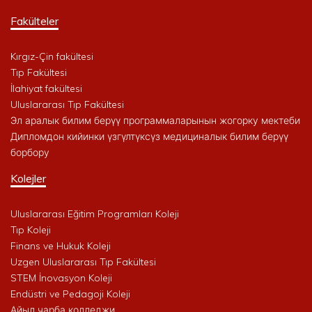
Fakülteler
Kırgız-Çin fakültesi
Tıp Fakültesi
İlahiyat fakültesi
Uluslararası Tıp Fakültesi
Эл аралык билим берүү программаларынын жогорку мектеби
Дипломдон кийинки үзгүлтүксүз медициналык билим берүү
борбору
Kolejler
Uluslararası Eğitim Programları Koleji
Tıp Koleji
Finans ve Hukuk Koleji
Uzgen Uluslararası Tıp Fakültesi
STEM İnovasyon Koleji
Endüstri ve Pedagoji Koleji
Айыл чарба колледжи