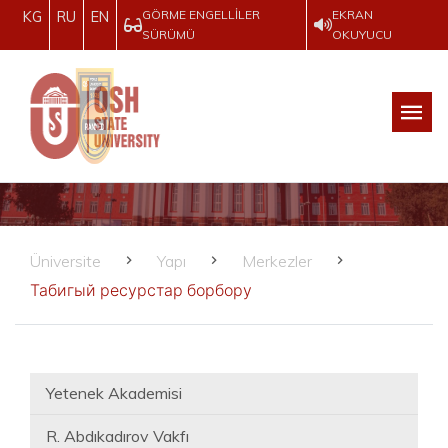
GÖRME ENGELLILER
EKRAN
KG
RU
EN
SÜRÜMÜ
OKUYUCU
Üniversite
Yapı
Merkezler
Табигый ресурстар борбору
Yetenek Akademisi
R. Abdıkadırov Vakfı