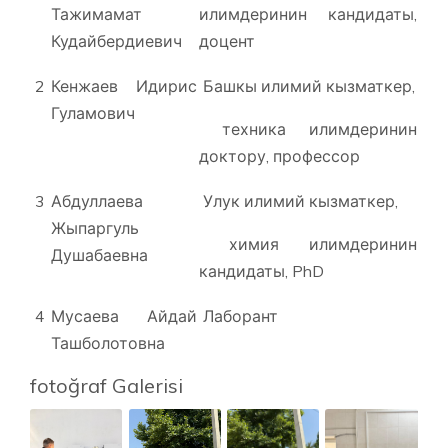
Тажимамат
илимдеринин кандидаты,
Кудайбердиевич
доцент
2
Кенжаев Идирис
Башкы илимий кызматкер,
Гуламович
техника илимдеринин
доктору, профессор
3
Абдуллаева
Улук илимий кызматкер,
Жыпаргуль
химия илимдеринин
Душабаевна
кандидаты, PhD
4
Мусаева Айдай
Лаборант
Ташболотовна
fotoğraf Galerisi