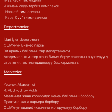
№12 Кесиптик лицейи
«Ыйман» окуу-тарбия комплекси
"Ноокат" гимназиясы
"Кара-Суу" гиммназиясы
Departmanlar
İdari İşler departmanı
ОшМУнун Бизнес паркы
Эл аралык байланыштар департаменти
Академиялык иштер жана билим берүү саясатын өнүктүрүүнү
стратегиялык пландаштыруу башкармалыгы
Merkezler
Yetenek Akademisi
R. Abdıkadırov Vakfı
Маалымат жана коомчулук менен байланыш борбору
Практика жана карьера борбору
ОшМУнун квалификацияны жогорулатуу борбору