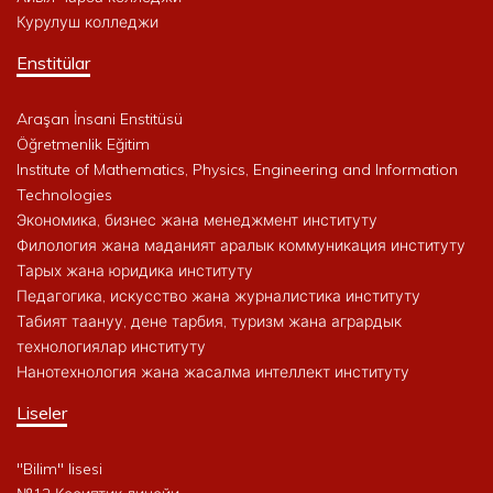
Курулуш колледжи
Enstitülar
Araşan İnsani Enstitüsü
Öğretmenlik Eğitim
Institute of Mathematics, Physics, Engineering and Information
Technologies
Экономика, бизнес жана менеджмент институту
Филология жана маданият аралык коммуникация институту
Тарых жана юридика институту
Педагогика, искусство жана журналистика институту
Табият таануу, дене тарбия, туризм жана агрардык
технологиялар институту
Нанотехнология жана жасалма интеллект институту
Liseler
"Bilim" lisesi