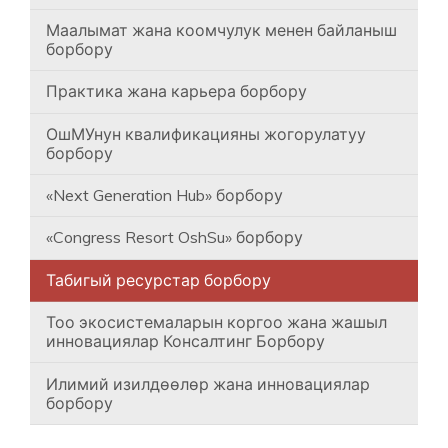
Маалымат жана коомчулук менен байланыш
борбору
Практика жана карьера борбору
ОшМУнун квалификацияны жогорулатуу
борбору
«Next Generation Hub» борбору
«Congress Resort OshSu» борбору
Табигый ресурстар борбору
Тоо экосистемаларын коргоо жана жашыл
инновациялар Консалтинг Борбору
Илимий изилдөөлөр жана инновациялар
борбору