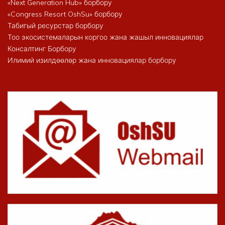
«Next Generation Hub» борбору
«Congress Resort OshSu» борбору
Табигый ресурстар борбору
Тоо экосистемаларын коргоо жана жашыл инновациялар
Консалтинг Борбору
Илимий изилдөөлөр жана инновациялар борбору