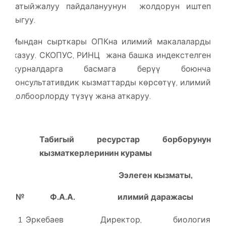
натыйжалуу пайдалануунун жолдорун иштеп
чыгуу.
Мындан сырткары ОПКна илимий макалаларды
жазуу. СКОПУС, РИНЦ жана башка индекстелген
журналдарга басмага берүү боюнча
консультативдик кызматтарды көрсөтүү, илимий
долбоорлорду түзүү жана аткаруу.
Табигый ресурстар борборунун
кызматкерлеринин курамы
Э
э
леген кызматы,
№
Ф.А.А.
илимий даражасы
1
Эркебаев
Директор, биология