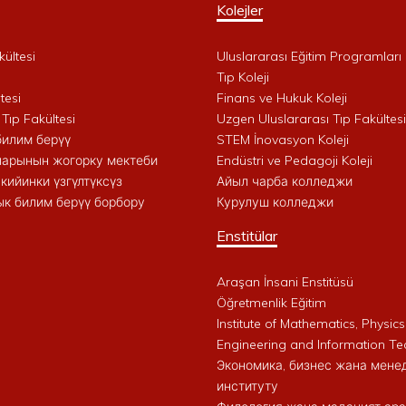
Kolejler
kültesi
Uluslararası Eğitim Programları 
i
Tıp Koleji
tesi
Finans ve Hukuk Koleji
 Tıp Fakültesi
Uzgen Uluslararası Tıp Fakültesi
билим берүү
STEM İnovasyon Koleji
арынын жогорку мектеби
Endüstri ve Pedagoji Koleji
кийинки үзгүлтүксүз
Айыл чарба колледжи
к билим берүү борбору
Курулуш колледжи
Enstitülar
Araşan İnsani Enstitüsü
Öğretmenlik Eğitim
Institute of Mathematics, Physics
Engineering and Information Te
Экономика, бизнес жана мен
институту