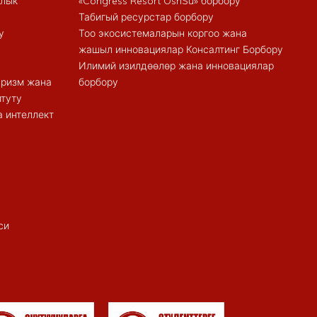
алык
«Congress Resort OshSu» борбору
Табигый ресурстар борбору
у
Тоо экосистемаларын коргоо жана
жашыл инновациялар Консалтинг Борбору
Илимий изилдөөлөр жана инновациялар
туризм жана
борбору
итуту
 интеллект
си