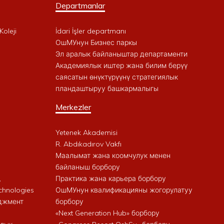
Departmanlar
Koleji
İdari İşler departmanı
ОшМУнун Бизнес паркы
Эл аралык байланыштар департаменти
Академиялык иштер жана билим берүү
саясатын өнүктүрүүнү стратегиялык
пландаштыруу башкармалыгы
Merkezler
Yetenek Akademisi
R. Abdıkadırov Vakfı
Маалымат жана коомчулук менен
байланыш борбору
,
Практика жана карьера борбору
chnologies
ОшМУнун квалификацияны жогорулатуу
еджмент
борбору
«Next Generation Hub» борбору