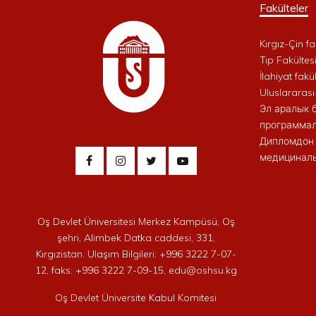
Fakülteler
Kırgız-Çin fa
Tıp Fakültes
İlahiyat fakül
Uluslararası
Эл аралык 
программал
Дипломдон 
медициналы
Oş Devlet Üniversitesi Merkez Kampüsü, Oş
şehri, Alimbek Datka caddesi, 331,
Kırgızistan. Ulaşım Bilgileri: +996 3222 7-07-
12, faks: +996 3222 7-09-15, edu@oshsu.kg
Oş Devlet Üniversite Kabul Komitesi