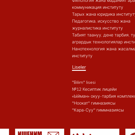
Филология жана маданият ар
коммуникация институту
Тарых жана юридика институт
Педагогика, искусство жана
журналистика институту
Табият таануу, дене тарбия, 
агрардык технологиялар инст
Нанотехнология жана жасалма
институту
Liseler
"Bilim" lisesi
№12 Кесиптик лицейи
«Ыйман» окуу-тарбия комплек
"Ноокат" гимназиясы
"Кара-Суу" гиммназиясы