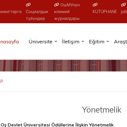
ОшМУнун
риенттерге
Социалдык
илимий
KÜTÜPHANE
job
түйүндөр
журналдары
nasayfa
Üniversite
İletişim
Eğitim
Araş
ЕР
Yönetmelik
Oş Devlet Üniversitesi Ödüllerine İlişkin Yönetmelik