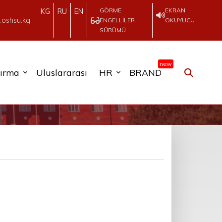
GÖRME
EKRAN
KG
RU
EN
.oshsu.kg
ENGELLILER
OKUYUCU
SÜRÜMÜ
new
tırma
Uluslararası
HR
BRAND