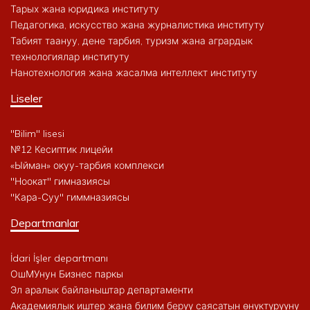
Тарых жана юридика институту
Педагогика, искусство жана журналистика институту
Табият таануу, дене тарбия, туризм жана агрардык
технологиялар институту
Нанотехнология жана жасалма интеллект институту
Liseler
"Bilim" lisesi
№12 Кесиптик лицейи
«Ыйман» окуу-тарбия комплекси
"Ноокат" гимназиясы
"Кара-Суу" гиммназиясы
Departmanlar
İdari İşler departmanı
ОшМУнун Бизнес паркы
Эл аралык байланыштар департаменти
Академиялык иштер жана билим берүү саясатын өнүктүрүүнү