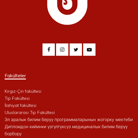
Fakülteler
Kırgız-Çin fakültesi
Tıp Fakültesi
İlahiyat fakültesi
Uluslararası Tıp Fakültesi
Эл аралык билим берүү программаларынын жогорку мектеби
Дипломдон кийинки үзгүлтүксүз медициналык билим берүү
борбору