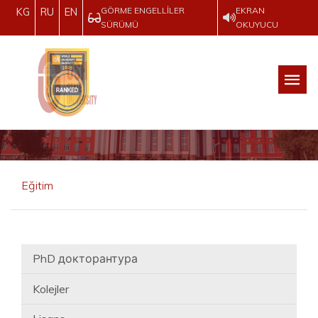
GÖRME ENGELLILER
EKRAN
KG
RU
EN
SÜRÜMÜ
OKUYUCU
Eğitim
PhD докторантура
Kolejler