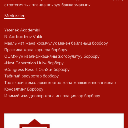
стратегиялык пландаштыруу башкармалыгы
Merkezler
Yetenek Akademisi
R. Abdıkadırov Vakfı
Маалымат жана коомчулук менен байланыш борбору
Практика жана карьера борбору
ОшМУнун квалификацияны жогорулатуу борбору
«Next Generation Hub» борбору
«Congress Resort OshSu» борбору
Табигый ресурстар борбору
Тоо экосистемаларын коргоо жана жашыл инновациялар
Консалтинг Борбору
Илимий изилдөөлөр жана инновациялар борбору