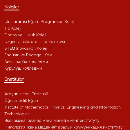
Kolejler
Uluslararası Eğitim Programları Koleji
Tıp Koleji
Finans ve Hukuk Koleji
Uzgen Uluslararası Tıp Fakültesi
STEM İnovasyon Koleji
Endüstri ve Pedagoji Koleji
Айыл чарба колледжи
Курулуш колледжи
Enstitülar
Araşan İnsani Enstitüsü
Öğretmenlik Eğitim
Institute of Mathematics, Physics, Engineering and Information
Technologies
Экономика, бизнес жана менеджмент институту
Филология жана маданият аралык коммуникация институту