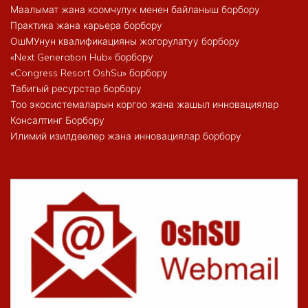
Маалымат жана коомчулук менен байланыш борбору
Практика жана карьера борбору
ОшМУнун квалификацияны жогорулатуу борбору
«Next Generation Hub» борбору
«Congress Resort OshSu» борбору
Табигый ресурстар борбору
Тоо экосистемаларын коргоо жана жашыл инновациялар
Консалтинг Борбору
Илимий изилдөөлөр жана инновациялар борбору