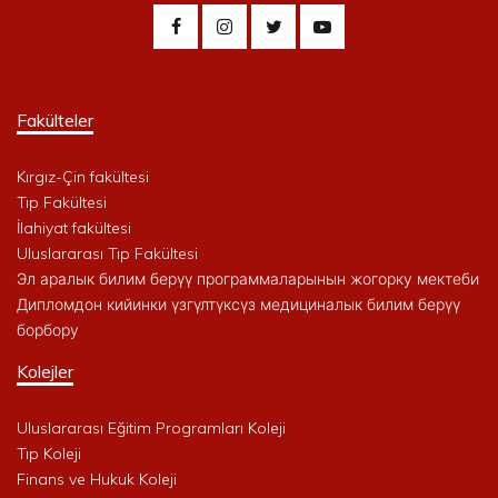
Fakülteler
Kırgız-Çin fakültesi
Tıp Fakültesi
İlahiyat fakültesi
Uluslararası Tıp Fakültesi
Эл аралык билим берүү программаларынын жогорку мектеби
Дипломдон кийинки үзгүлтүксүз медициналык билим берүү
борбору
Kolejler
Uluslararası Eğitim Programları Koleji
Tıp Koleji
Finans ve Hukuk Koleji