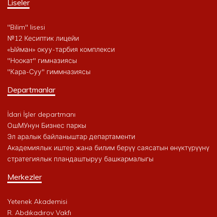
Liseler
"Bilim" lisesi
№12 Кесиптик лицейи
«Ыйман» окуу-тарбия комплекси
"Ноокат" гимназиясы
"Кара-Суу" гиммназиясы
Departmanlar
İdari İşler departmanı
ОшМУнун Бизнес паркы
Эл аралык байланыштар департаменти
Академиялык иштер жана билим берүү саясатын өнүктүрүүнү
стратегиялык пландаштыруу башкармалыгы
Merkezler
Yetenek Akademisi
R. Abdıkadırov Vakfı