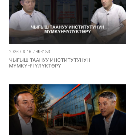
2026-06-16
/
3183
ЧЫГЫШ ТААНУУ ИНСТИТУТУНУН
МҮМКҮНЧҮЛҮКТӨРҮ