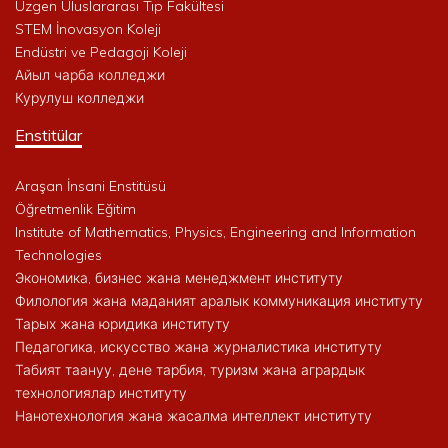
Uzgen Uluslararası Tıp Fakültesi
STEM İnovasyon Koleji
Endüstri ve Pedagoji Koleji
Айыл чарба колледжи
Курулуш колледжи
Enstitülar
Araşan İnsani Enstitüsü
Öğretmenlik Eğitim
Institute of Mathematics, Physics, Engineering and Information
Technologies
Экономика, бизнес жана менеджмент институту
Филология жана маданият аралык коммуникация институту
Тарых жана юридика институту
Педагогика, искусство жана журналистика институту
Табият таануу, дене тарбия, туризм жана агрардык
технологиялар институту
Нанотехнология жана жасалма интеллект институту