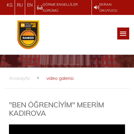
GÖRME ENGELLILER
EKRAN
KG
RU
EN
SÜRÜMÜ
OKUYUCU
Anasayfa
video galerisi
"BEN ÖĞRENCİYİM" MEERİM
KADIROVA