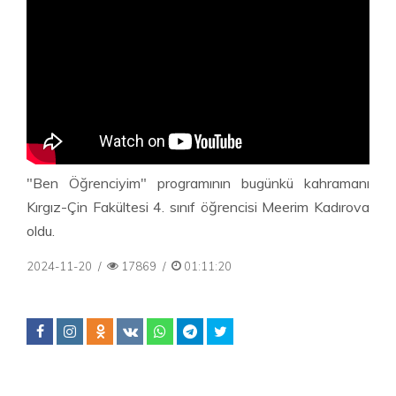
"Ben Öğrenciyim" programının bugünkü kahramanı
Kırgız-Çin Fakültesi 4. sınıf öğrencisi Meerim Kadırova
oldu.
2024-11-20
/
17869
/
01:11:20