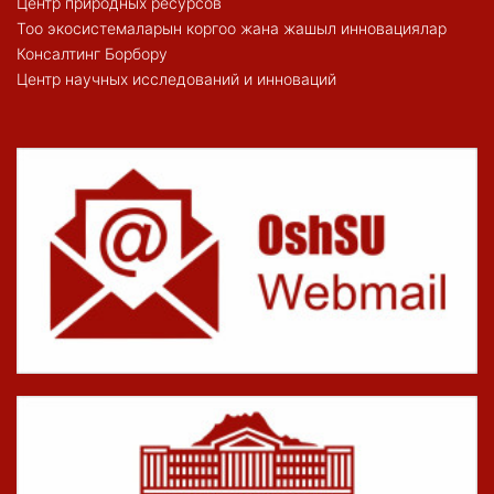
Центр природных ресурсов
Тоо экосистемаларын коргоо жана жашыл инновациялар
Консалтинг Борбору
Центр научных исследований и инноваций