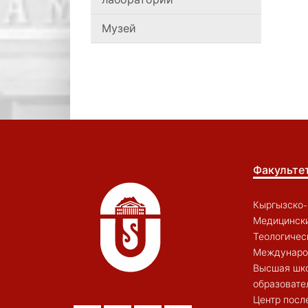
Музей
Факульте
Кыргызско-
Медицински
Теологичес
Междунаро
Высшая шк
образовате
Центр посл