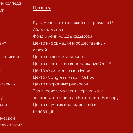
ий колледж
Центры
дж
Культурно-эстетический центр имени Р.
Абдыкадырова
Фонд имени Р.Абдыкадырова
ан"
Центр информации и общественных
связей
техники и
Центр практики и карьеры
Центр повышения квалификации ОшГУ
и
Центр «Next Generation Hub»
Центр «Congress Resort OshSu»
ьтурных
Центр природных ресурсов
Тоо экосистемаларын коргоо жана
тут
жашыл инновациялар Консалтинг Борбору
ва и
Центр научных исследований и
инноваций
ической
 технологий