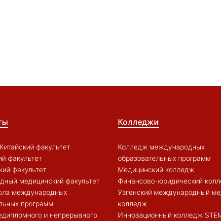
ты
Колледжи
Китайский факультет
Колледж международных
й факультет
образовательных программ
кий факультет
Медицинский колледж
дный медицинский факультет
Финансово-юридический кол
ола международных
Узгенский международный ме
льных программ
колледж
едипломного и непрерывного
Инновационный колледж STE