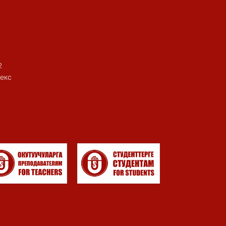
2
екс