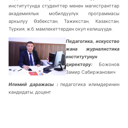
институтунда студенттер менен магистранттар
академиялык мобилдүүлүк программасы
аркылуу Өзбекстан, Тажикстан, Казакстан,
Түркия, ж.б. мамлекеттерден окуп келишүүдө.
Педагогика, искусство
жана журналистика
институтунун
директору:
Божонов
Замир Сабиржанович
Илимий даражасы :
педагогика илимдеринин
кандидаты, доцент