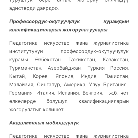
адистерди даярдоо.
П
рофессордук-окутуучулук курамдын
квалификацияларын жогорулатуулары
Педагогика, искусство жана журналистика
институтунун профессордук-окутуучулук
курамы Өзбекстан, Тажикстан, Казакстан,
Түркмөнстан, Азербайджан, Түркия Россия,
Кытай, Корея, Япония, Индия, Пакистан,
Малайзия, Сингапур, Америка, Улуу Британия,
Германия, Италия, Испания, Венгрия, ж.б. чет
өлкөлөрдө болушуп, квалификацияларын
жогорулатып келишет.
Академиялык мобилдүүлүк
Педагогика, искусство жана журналистика