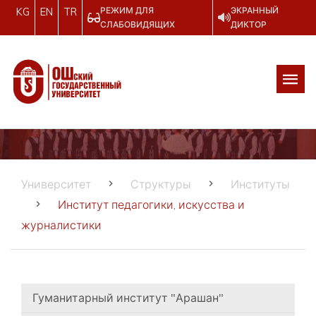
РЕЖИМ ДЛЯ
ЭКРАННЫЙ
KG
EN
TR
СЛАБОВИДЯЩИХ
ДИКТОР
Университет
Структуры
Институты
Институт педагогики, искусства и
журналистики
Гуманитарный институт "Арашан"