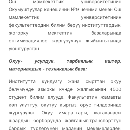
Ош мамлекеттик университетинин
Окумуштуулар кеңешинин №9 чечими менен Ош
мамлекеттик университетинин
факультеттердин, билим берүү институттардын,
жогорку мектептин базаларында
оптимизациялоо жүргүзүүнүн жыйынтыгында
уюштурулган.
Окуу- усулдук, тарбиялык иштер,
материалдык - техникалык база:
Институтта күндүзгү жана сырттан окуу
бөлүмүндө азыркы күндө жалпысынан 4500
студент билим алууда. Факультетин жамааты
көп улуттуу, окутуу кыргыз, орус тилдеринде
жүргүзүлөт. Окуу имараттары, жатаканасы
шаардын борборунда жайгашып,транспорттун
бардык түрлөрүнөн маданий мекемелерден,