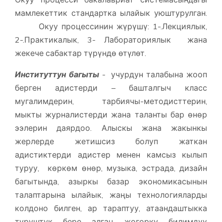
мамлекеттик стандартка ылайык уюштурулган.
Окуу процессинин жүрүшү: 1-.Лекциялык,
2-.Практикалык, 3- Лабораториялык жана
жекече сабактар түрүндө өтүлөт.
Институттун багыты
- учурдун талабына жооп
берген адистерди – башталгыч класс
мугалимдерин, тарбиячы-методисттерин,
мыкты журналистерди жана таланты бар өнөр
ээлерин даярдоо. Алыскы жана жакынкы
жерлерде жетишсиз болуп жаткан
адистиктерди адистер менен камсыз кылып
туруу, көркөм өнөр, музыка, эстрада, дизайн
багытында, азыркы базар экономикасынын
талаптарына ылайык, жаңы технологияларды
колдоно билген, ар тараптуу, атаандаштыкка
туруштук бере алган, жогорку билимдүү