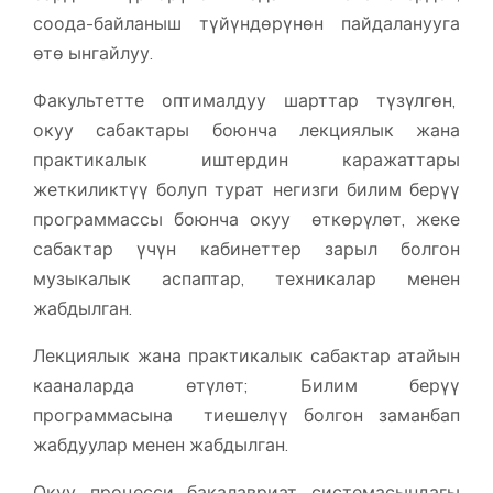
соода-байланыш түйүндөрүнөн пайдаланууга
өтө ынгайлуу.
Факультетте оптималдуу шарттар түзүлгөн,
окуу сабактары боюнча лекциялык жана
практикалык иштердин каражаттары
жеткиликтүү болуп турат негизги билим берүү
программассы боюнча окуу өткөрүлөт, жеке
сабактар ​​үчүн кабинеттер зарыл болгон
музыкалык аспаптар, техникалар менен
жабдылган.
Лекциялык жана практикалык сабактар атайын
кааналарда өтүлөт; Билим берүү
программасына тиешелүү болгон заманбап
жабдуулар менен жабдылган.
Окуу процесси бакалавриат системасындагы