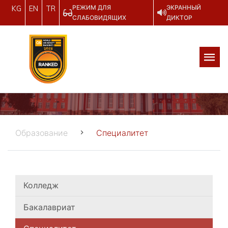
РЕЖИМ ДЛЯ
ЭКРАННЫЙ
KG
EN
TR
СЛАБОВИДЯЩИХ
ДИКТОР
Образование
Специалитет
Колледж
Бакалавриат