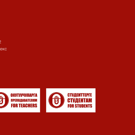
2
екс