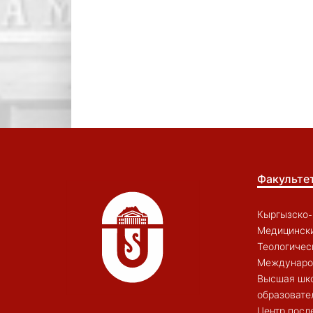
Факульте
Кыргызско-
Медицински
Теологичес
Междунаро
Высшая шк
образовате
Центр посл