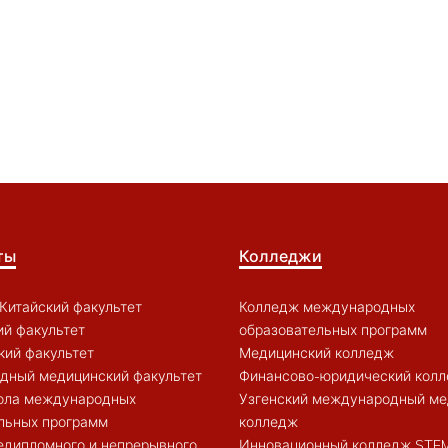
ты
Колледжи
Китайский факультет
Колледж международных
й факультет
образовательных программ
кий факультет
Медицинский колледж
дный медицинский факультет
Финансово-юридический кол
ола международных
Узгенский международный ме
льных программ
колледж
едипломного и непрерывного
Инновационный колледж STE