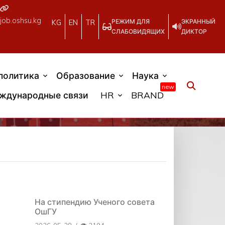
job.oshsu.kg
РЕЖИМ ДЛЯ
ЭКРАННЫЙ
KG
EN
TR
СЛАБОВИДЯЩИХ
ДИКТОР
политика
Образование
Наука
new
ждународные связи
HR
BRAND
На стипендию Ученого совета
ОшГУ