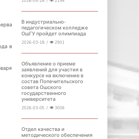
2026-05-28
/
2194
В индустриально-
ерва
педагогическом колледже
ОшГУ пройдет олимпиада
2026-03-18
/
2901
ода в
Объявление о приеме
нваря
заявлений для участия в
конкурсе на включение в
состав Попечительского
совета Ошского
государственного
университета
2026-03-05
/
3006
Отдел качества и
методического обеспечения