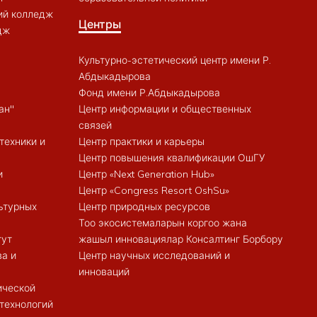
ий колледж
Центры
дж
Культурно-эстетический центр имени Р.
Абдыкадырова
Фонд имени Р.Абдыкадырова
ан"
Центр информации и общественных
связей
техники и
Центр практики и карьеры
Центр повышения квалификации ОшГУ
и
Центр «Next Generation Hub»
Центр «Congress Resort OshSu»
ьтурных
Центр природных ресурсов
Тоо экосистемаларын коргоо жана
тут
жашыл инновациялар Консалтинг Борбору
ва и
Центр научных исследований и
инноваций
ической
 технологий