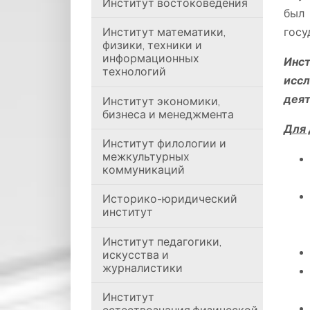
Институт востоковедения
был
Институт математики,
госу
физики, техники и
информационных
Инс
технологий
исс
деят
Институт экономики,
бизнеса и менеджмента
Для 
Институт филологии и
межкультурных
коммуникаций
Историко-юридический
институт
Институт педагогики,
искусства и
журналистики
Институт