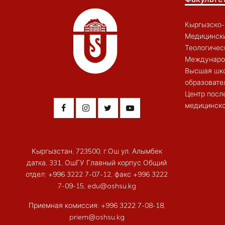
Кыргызско-
Медицински
Теологичес
Междунаро
Высшая шк
образовате
Центр посл
медицинско
Кыргызстан, 723500, г.Ош ул. Алымбек
датка, 331, ОшГУ Главный корпус Общий
отдел: +996 3222 7-07-12, факс +996 3222
7-09-15, edu@oshsu.kg
Приемная комиссия: +996 3222 7-08-18,
priem@oshsu.kg