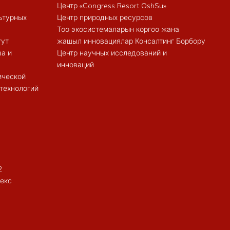
Центр «Congress Resort OshSu»
ьтурных
Центр природных ресурсов
Тоо экосистемаларын коргоо жана
тут
жашыл инновациялар Консалтинг Борбору
ва и
Центр научных исследований и
инноваций
ической
 технологий
2
екс