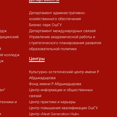
Департамент административно-
хозяйственного обеспечения
Бизнес парк ОшГУ
ледж
Департамент международных связей
дицинский
Управление академической работы и
стратегического планирования развития
M
образовательной политики
ий колледж
Центры
дж
Культурно-эстетический центр имени Р.
Абдыкадырова
Фонд имени Р.Абдыкадырова
ан"
Центр информации и общественных
связей
техники и
Центр практики и карьеры
Центр повышения квалификации ОшГУ
и
Центр «Next Generation Hub»