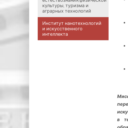
естествознания,физической
культуры, туризма и
аграрных технологий
Институт нанотехнологий
и искусственного
интеллекта
Мисс
пер
иску
в т
обра