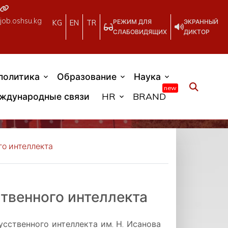
job.oshsu.kg
РЕЖИМ ДЛЯ
ЭКРАННЫЙ
KG
EN
TR
СЛАБОВИДЯЩИХ
ДИКТОР
политика
Образование
Наука
new
ждународные связи
HR
BRAND
го интеллекта
твенного интеллекта
сственного интеллекта им. Н. Исанова