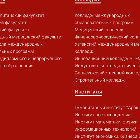
Китайский факультет
Колледж международных
й факультет
образовательных программ
кий факультет
Медицинский колледж
дный медицинский факультет
Финансово-юридический кол
ола международных
Узгенский международный ме
льных программ
колледж
едипломного и непрерывного
Инновационный колледж STE
го образования
Индустриально-педагогическ
Сельскохозяйственный колле
Строительный колледж
Институты
Гуманитарный институт "Араш
Институт востоковедения
Институт математики, физики, 
информационных технологий
Институт экономики, бизнеса 