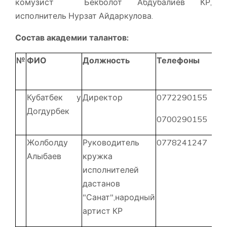
комузист Бекболот Абдубалиев КР,
исполнитель Нурзат Айдаркулова.
Состав академии талантов
:
№
ФИО
Должность
Телефоны
Кубатбек у
Директор
0772290155
Догдурбек
0700290155
Жолболду
Руководитель
0778241247
Алыбаев
кружка
исполнителей
дастанов
"Санат",народный
артист КР