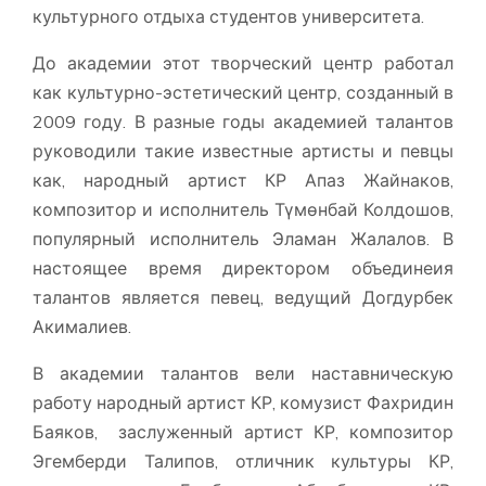
культурного отдыха студентов университета.
До академии этот творческий центр работал
как культурно-эстетический центр, созданный в
2009 году. В разные годы академией талантов
руководили такие известные артисты и певцы
как, народный артист КР Апаз Жайнаков,
композитор и исполнитель Түмөнбай Колдошов,
популярный исполнитель Эламан Жалалов. В
настоящее время директором объединеия
талантов является певец, ведущий Догдурбек
Акималиев.
В академии талантов вели наставническую
работу народный артист КР, комузист Фахридин
Баяков, заслуженный артист КР, композитор
Эгемберди Талипов, отличник культуры КР,