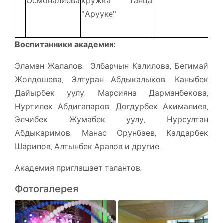
Осмоналиева
кружка танца
"Арууке"
Воспитанники академии:
Эламан Жалалов, Элбарчын Калилова, Бегимай
Жолдошева, Элтуран Абдыкалыков, Каныбек
Дайырбек уулу, Марсияна Дарманбекова,
Нуртилек Абдигапаров, Догдурбек Акималиев,
Элчибек Жумабек уулу, Нурсултан
Абдыкаримов, Манас Орунбаев, Калдарбек
Шарипов, Алтынбек Арапов и другие.
Академия приглашает талантов.
Фотогалерея