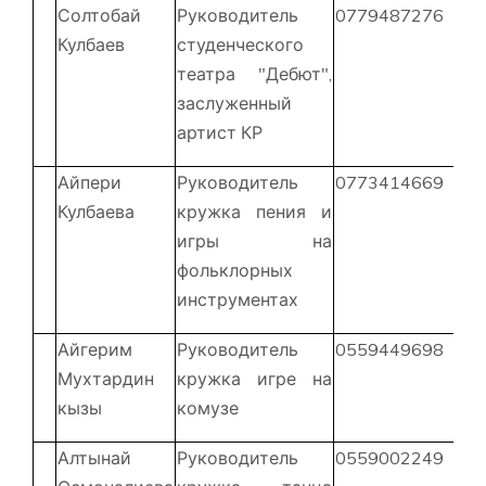
Солтобай
Руководитель
0779487276
Кулбаев
студенческого
театра "Дебют",
заслуженный
артист КР
Айпери
Руководитель
0773414669
Кулбаева
кружка пения и
игры на
фольклорных
инструментах
Айгерим
Руководитель
0559449698
Мухтардин
кружка игре на
кызы
комузе
Алтынай
Руководитель
0559002249