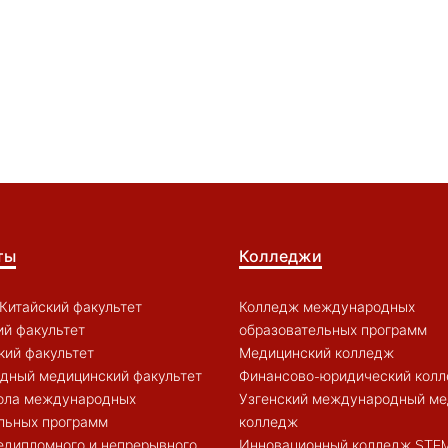
ты
Колледжи
Китайский факультет
Колледж международных
й факультет
образовательных программ
кий факультет
Медицинский колледж
дный медицинский факультет
Финансово-юридический кол
ола международных
Узгенский международный ме
льных программ
колледж
едипломного и непрерывного
Инновационный колледж STE