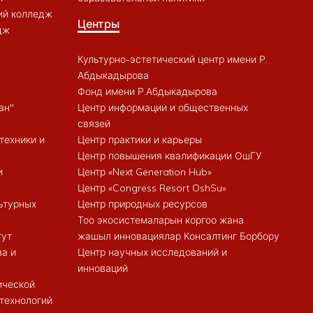
ий колледж
Центры
дж
Культурно-эстетический центр имени Р.
Абдыкадырова
Фонд имени Р.Абдыкадырова
ан"
Центр информации и общественных
связей
техники и
Центр практики и карьеры
Центр повышения квалификации ОшГУ
и
Центр «Next Generation Hub»
Центр «Congress Resort OshSu»
ьтурных
Центр природных ресурсов
Тоо экосистемаларын коргоо жана
тут
жашыл инновациялар Консалтинг Борбору
ва и
Центр научных исследований и
инноваций
ической
 технологий