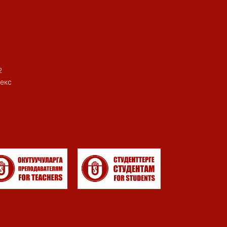
2
екс