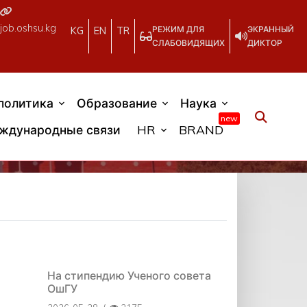
job.oshsu.kg
РЕЖИМ ДЛЯ
ЭКРАННЫЙ
KG
EN
TR
СЛАБОВИДЯЩИХ
ДИКТОР
политика
Образование
Наука
new
ждународные связи
HR
BRAND
На стипендию Ученого совета
ОшГУ