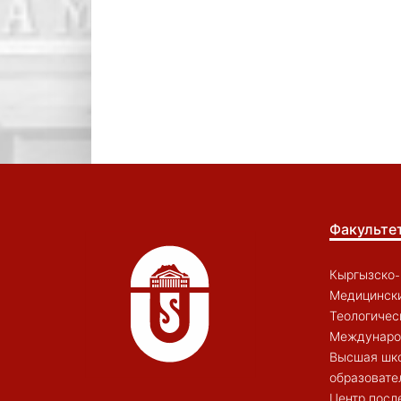
Факульте
Кыргызско-
Медицински
Теологичес
Междунаро
Высшая шк
образовате
Центр посл