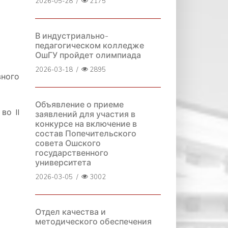
2026-05-28
/
2175
В индустриально-
педагогическом колледже
ОшГУ пройдет олимпиада
2026-03-18
/
2895
вного
Объявление о приеме
во II
заявлений для участия в
конкурсе на включение в
состав Попечительского
совета Ошского
государственного
университета
2026-03-05
/
3002
Отдел качества и
методического обеспечения