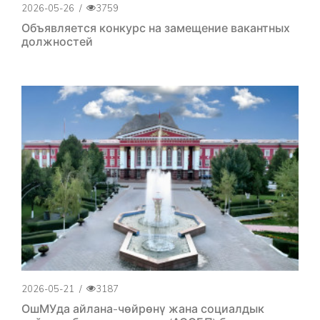
2026-05-26
/
3759
Объявляется конкурс на замещение вакантных
должностей
2026-05-21
/
3187
ОшМУда айлана-чөйрөнү жана социалдык