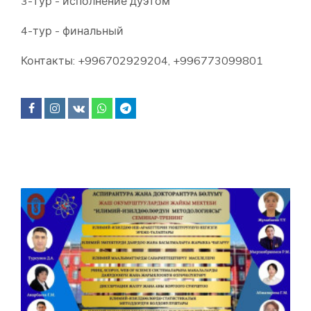
3-тур - исполнение дуэтом
4-тур - финальный
Контакты: +996702929204, +996773099801