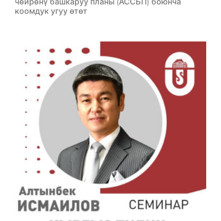
чөйрөнү башкаруу планы (АССБП) боюнча
коомдук угуу өтөт