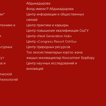
Абдыкадырова
Фонд имени Р.Абдыкадырова
ан"
Центр информации и общественных
связей
техники и
Центр практики и карьеры
Центр повышения квалификации ОшГУ
и
Центр «Next Generation Hub»
Центр «Congress Resort OshSu»
ьтурных
Центр природных ресурсов
Тоо экосистемаларын коргоо жана
тут
жашыл инновациялар Консалтинг Борбору
ва и
Центр научных исследований и
инноваций
ической
 технологий