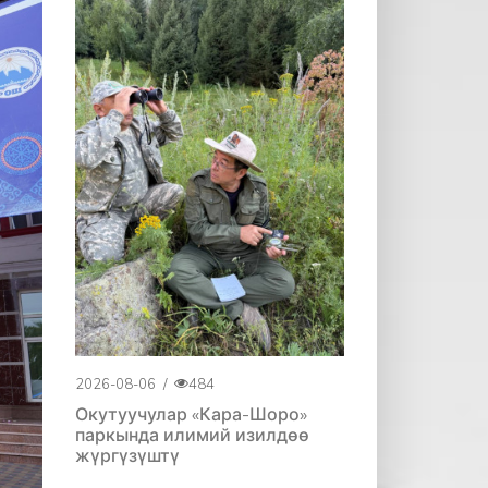
2026-08-06
/
484
Окутуучулар «Кара-Шоро»
паркында илимий изилдөө
жүргүзүштү