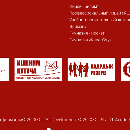
Лицей "Билим"
Профессиональный лицей №1
Учебно-воспитательный компл
«Ыйман»
Гимназия «Ноокат»
Гимназия «Кара-Суу»
нформация©
2026 ОшГУ | Development © 2020 OshSU - IT Acade