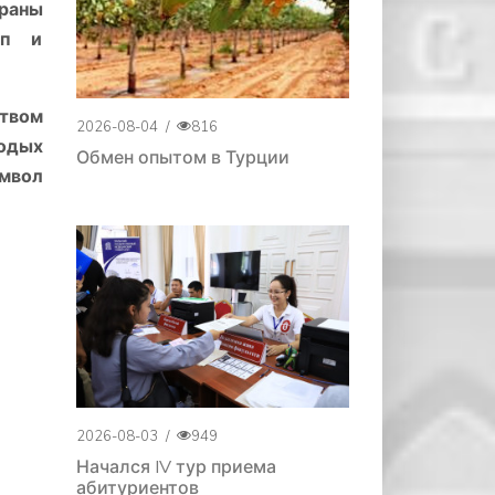
браны
ап и
ством
2026-08-04
/
816
лодых
Обмен опытом в Турции
имвол
2026-08-03
/
949
Начался IV тур приема
абитуриентов