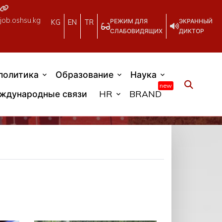
job.oshsu.kg
РЕЖИМ ДЛЯ
ЭКРАННЫЙ
KG
EN
TR
СЛАБОВИДЯЩИХ
ДИКТОР
политика
Образование
Наука
new
ждународные связи
HR
BRAND