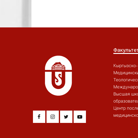
Факульте
Кыргызско-
Медицински
Теологичес
Междунаро
Высшая шк
образовате
Центр посл
медицинско