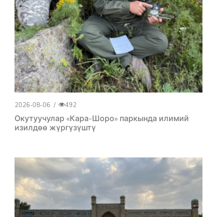
2026-08-06
/
492
Окутуучулар «Кара-Шоро» паркында илимий
изилдөө жүргүзүштү